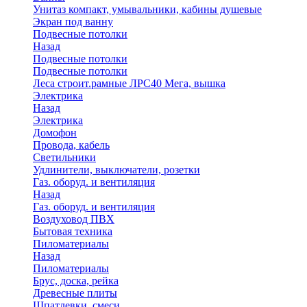
Унитаз компакт, умывальники, кабины душевые
Экран под ванну
Подвесные потолки
Назад
Подвесные потолки
Подвесные потолки
Леса строит.рамные ЛРС40 Мега, вышка
Электрика
Назад
Электрика
Домофон
Провода, кабель
Светильники
Удлинители, выключатели, розетки
Газ. оборуд. и вентиляция
Назад
Газ. оборуд. и вентиляция
Воздуховод ПВХ
Бытовая техника
Пиломатериалы
Назад
Пиломатериалы
Брус, доска, рейка
Древесные плиты
Шпатлевки, смеси