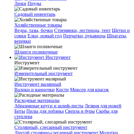
Люки
Пруды
Садовый инвентарь
Хозяйственные товары
Ведра, тазы, бочки
Стремянки, лестницы, тент
Щетки и
совки
Елки, новый год
Перчатки, рукавицы
Шпагаты,
веревки
Шланги поливочные
Инструмент
Инструмент
Измерительный инструмент
Инструмент малярный
Валики и ванночки
Кисти
Миксер для красок
Расходные материалы
Абразивные круги и шлиф-листы
Лезвия для ножей
Биты
Пилы для лобзика
Сверла и буры
Скобы для
степлера
Столярный, слесарный инструмент
Другой столярно-слесарный инструмент
Молотки,