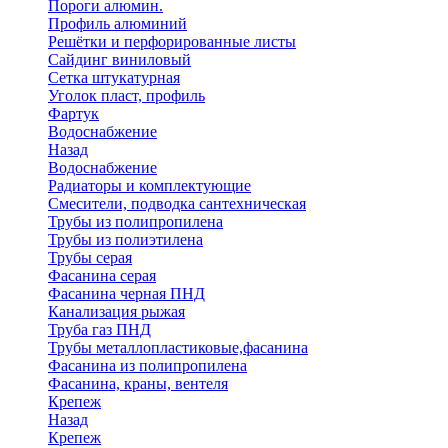
Пороги алюмин.
Профиль алюминий
Решётки и перфорированные листы
Сайдинг виниловый
Сетка штукатурная
Уголок пласт, профиль
Фартук
Водоснабжение
Назад
Водоснабжение
Радиаторы и комплектующие
Смесители, подводка сантехническая
Трубы из полипропилена
Трубы из полиэтилена
Трубы серая
Фасанина серая
Фасанина черная ПНД
Канализация рыжая
Труба газ ПНД
Трубы металлопластиковые,фасанина
Фасанина из полипропилена
Фасанина, краны, вентеля
Крепеж
Назад
Крепеж