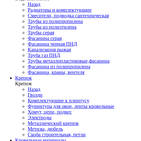
Назад
Радиаторы и комплектующие
Смесители, подводка сантехническая
Трубы из полипропилена
Трубы из полиэтилена
Трубы серая
Фасанина серая
Фасанина черная ПНД
Канализация рыжая
Труба газ ПНД
Трубы металлопластиковые,фасанина
Фасанина из полипропилена
Фасанина, краны, вентеля
Крепеж
Крепеж
Назад
Гвозди
Комплектующие к плинтусу
Фурнитура для окон, ленты кровельные
Хомут, цепи, подвес
Электроды
Металлический крепеж
Метизы, дюбель
Скоба строительная, петли
Кровельные материалы