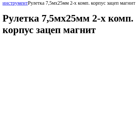
инструмент
Рулетка 7,5мх25мм 2-х комп. корпус зацеп магнит
Рулетка 7,5мх25мм 2-х комп.
корпус зацеп магнит
(0)
Код товара: 4168
Рулетка 7,5мх25мм 2-х комп. корпус зацеп магнит
Подписаться
Не удалось определить ваш город для расчета доставки
Подробнее о доставке
Подарок при покупке
Дарим подарок при покупке данного товара
Выбрать подарок
Поделиться
Рулетка 7,5мх25мм 2-х комп. корпус зацеп магнит
(0)