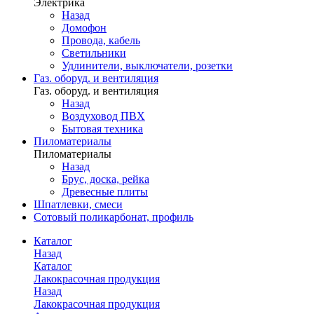
Электрика
Назад
Домофон
Провода, кабель
Светильники
Удлинители, выключатели, розетки
Газ. оборуд. и вентиляция
Газ. оборуд. и вентиляция
Назад
Воздуховод ПВХ
Бытовая техника
Пиломатериалы
Пиломатериалы
Назад
Брус, доска, рейка
Древесные плиты
Шпатлевки, смеси
Сотовый поликарбонат, профиль
Каталог
Назад
Каталог
Лакокрасочная продукция
Назад
Лакокрасочная продукция