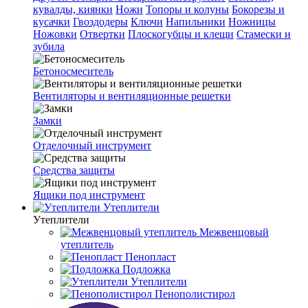
кувалды, киянки
Ножи
Топоры и колуны
Бокорезы и
кусачки
Гвоздодеры
Ключи
Напильники
Ножницы
Ножовки
Отвертки
Плоскогубцы и клещи
Стамески и
зубила
Бетоносмеситель
Вентиляторы и вентиляционные решетки
Замки
Отделочный инструмент
Средства защиты
Ящики под инструмент
Утеплители
Утеплители
Межвенцовый
утеплитель
Пенопласт
Подложка
Утеплители
Пенополистирол