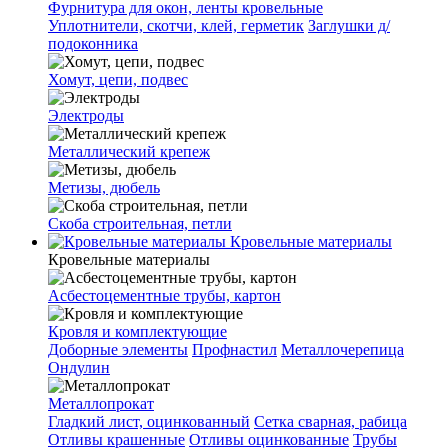
Фурнитура для окон, ленты кровельные
Уплотнители, скотчи, клей, герметик
Заглушки д/
подоконника
Хомут, цепи, подвес
Электроды
Металлический крепеж
Метизы, дюбель
Скоба строительная, петли
Кровельные материалы
Кровельные материалы
Асбестоцементные трубы, картон
Кровля и комплектующие
Доборные элементы
Профнастил
Металлочерепица
Ондулин
Металлопрокат
Гладкий лист, оцинкованный
Сетка сварная, рабица
Отливы крашенные
Отливы оцинкованные
Трубы