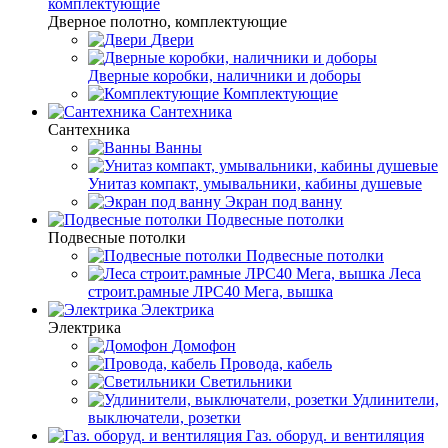
комплектующие
Дверное полотно, комплектующие
Двери
Дверные коробки, наличники и доборы
Комплектующие
Сантехника
Сантехника
Ванны
Унитаз компакт, умывальники, кабины душевые
Экран под ванну
Подвесные потолки
Подвесные потолки
Подвесные потолки
Леса
строит.рамные ЛРС40 Мега, вышка
Электрика
Электрика
Домофон
Провода, кабель
Светильники
Удлинители,
выключатели, розетки
Газ. оборуд. и вентиляция