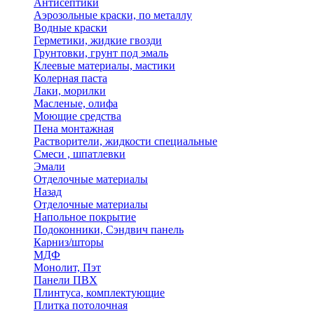
Антисептики
Аэрозольные краски, по металлу
Водные краски
Герметики, жидкие гвозди
Грунтовки, грунт под эмаль
Клеевые материалы, мастики
Колерная паста
Лаки, морилки
Масленые, олифа
Моющие средства
Пена монтажная
Растворители, жидкости специальные
Смеси , шпатлевки
Эмали
Отделочные материалы
Назад
Отделочные материалы
Напольное покрытие
Подоконники, Сэндвич панель
Карниз/шторы
МДФ
Монолит, Пэт
Панели ПВХ
Плинтуса, комплектующие
Плитка потолочная