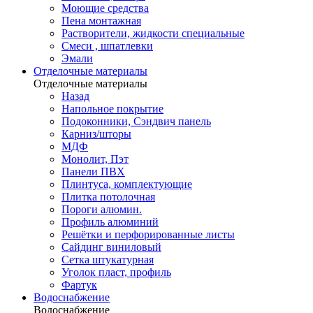
Моющие средства
Пена монтажная
Растворители, жидкости специальные
Смеси , шпатлевки
Эмали
Отделочные материалы
Отделочные материалы
Назад
Напольное покрытие
Подоконники, Сэндвич панель
Карниз/шторы
МДФ
Монолит, Пэт
Панели ПВХ
Плинтуса, комплектующие
Плитка потолочная
Пороги алюмин.
Профиль алюминий
Решётки и перфорированные листы
Сайдинг виниловый
Сетка штукатурная
Уголок пласт, профиль
Фартук
Водоснабжение
Водоснабжение