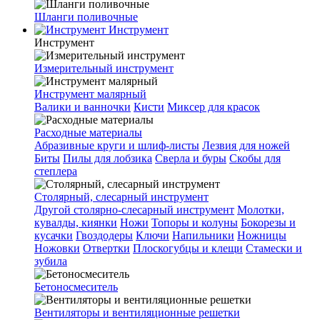
Шланги поливочные
Инструмент
Инструмент
Измерительный инструмент
Инструмент малярный
Валики и ванночки
Кисти
Миксер для красок
Расходные материалы
Абразивные круги и шлиф-листы
Лезвия для ножей
Биты
Пилы для лобзика
Сверла и буры
Скобы для
степлера
Столярный, слесарный инструмент
Другой столярно-слесарный инструмент
Молотки,
кувалды, киянки
Ножи
Топоры и колуны
Бокорезы и
кусачки
Гвоздодеры
Ключи
Напильники
Ножницы
Ножовки
Отвертки
Плоскогубцы и клещи
Стамески и
зубила
Бетоносмеситель
Вентиляторы и вентиляционные решетки