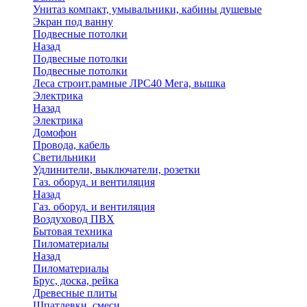
Унитаз компакт, умывальники, кабины душевые
Экран под ванну
Подвесные потолки
Назад
Подвесные потолки
Подвесные потолки
Леса строит.рамные ЛРС40 Мега, вышка
Электрика
Назад
Электрика
Домофон
Провода, кабель
Светильники
Удлинители, выключатели, розетки
Газ. оборуд. и вентиляция
Назад
Газ. оборуд. и вентиляция
Воздуховод ПВХ
Бытовая техника
Пиломатериалы
Назад
Пиломатериалы
Брус, доска, рейка
Древесные плиты
Шпатлевки, смеси