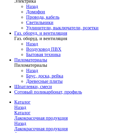
Электрика
Назад
Домофон
Провода, кабель
Светильники
Удлинители, выключатели, розетки
Газ. оборуд. и вентиляция
Газ. оборуд. и вентиляция
Назад
Воздуховод ПВХ
Бытовая техника
Пиломатериалы
Пиломатериалы
Назад
Брус, доска, рейка
Древесные плиты
Шпатлевки, смеси
Сотовый поликарбонат, профиль
Каталог
Назад
Каталог
Лакокрасочная продукция
Назад
Лакокрасочная продукция