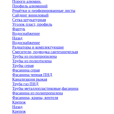
Пороги алюмин.
Профиль алюминий
Решётки и перфорированные листы
Сайдинг виниловый
Сетка штукатурная
Уголок пласт, профиль
Фартук
Водоснабжение
Назад
Водоснабжение
Радиаторы и комплектующие
Смесители, подводка сантехническая
Трубы из полипропилена
Трубы из полиэтилена
Трубы серая
Фасанина серая
Фасанина черная ПНД
Канализация рыжая
Труба газ ПНД
Трубы металлопластиковые,фасанина
Фасанина из полипропилена
Фасанина, краны, вентеля
Крепеж
Назад
Крепеж