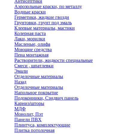
Антисептики
Аэрозольные краски, по металлу
Водные краски
Герметики, жидкие гвозди
Грунтовки, грунт под эмаль
Клеевые материалы, мастики
Колерная паста
Лаки, морилки
Масленые, олифа
Моющие средства
Пена монтажная
Растворители, жидкости специальные
Смеси , шпатлевки
Эмали
Отделочные материалы
Назад
Отделочные материалы
Напольное покрытие
Подоконники, Сэндвич панель
Карниз/шторы
МДФ
Монолит, Пэт
Панели ПВХ
Плинтуса, комплектующие
Плитка потолочная