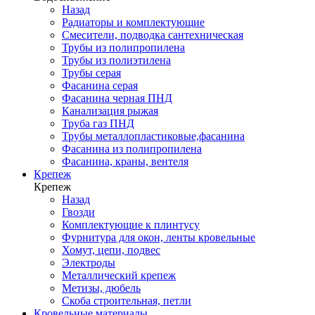
Назад
Радиаторы и комплектующие
Смесители, подводка сантехническая
Трубы из полипропилена
Трубы из полиэтилена
Трубы серая
Фасанина серая
Фасанина черная ПНД
Канализация рыжая
Труба газ ПНД
Трубы металлопластиковые,фасанина
Фасанина из полипропилена
Фасанина, краны, вентеля
Крепеж
Крепеж
Назад
Гвозди
Комплектующие к плинтусу
Фурнитура для окон, ленты кровельные
Хомут, цепи, подвес
Электроды
Металлический крепеж
Метизы, дюбель
Скоба строительная, петли
Кровельные материалы