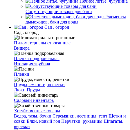
Печное литье, чугунина
Сопутствующие товары для бани
Элементы
дымоходов, баки для воды
Сад , огород
Сад , огород
Пиломатериалы строганные
Вишера
Пленка подкровельная
Изоляция трубная
Пленки
Пруды, емкости, решетки
Люки
Пруды
Садовый инвентарь
Хозяйственные товары
Ведра, тазы, бочки
Стремянки, лестницы, тент
Щетки и
совки
Елки, новый год
Перчатки, рукавицы
Шпагаты,
веревки