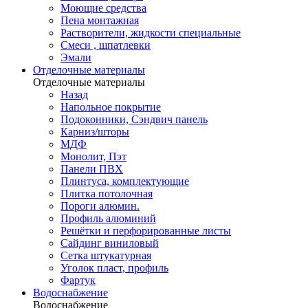
Моющие средства
Пена монтажная
Растворители, жидкости специальные
Смеси , шпатлевки
Эмали
Отделочные материалы
Отделочные материалы
Назад
Напольное покрытие
Подоконники, Сэндвич панель
Карниз/шторы
МДФ
Монолит, Пэт
Панели ПВХ
Плинтуса, комплектующие
Плитка потолочная
Пороги алюмин.
Профиль алюминий
Решётки и перфорированные листы
Сайдинг виниловый
Сетка штукатурная
Уголок пласт, профиль
Фартук
Водоснабжение
Водоснабжение