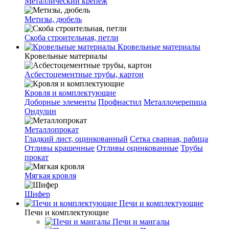
Металлический крепеж
Метизы, дюбель
Скоба строительная, петли
Кровельные материалы
Кровельные материалы
Асбестоцементные трубы, картон
Кровля и комплектующие
Доборные элементы
Профнастил
Металлочерепица
Ондулин
Металлопрокат
Гладкий лист, оцинкованный
Сетка сварная, рабица
Отливы крашенные
Отливы оцинкованные
Трубы
прокат
Мягкая кровля
Шифер
Печи и комплектующие
Печи и комплектующие
Печи и мангалы