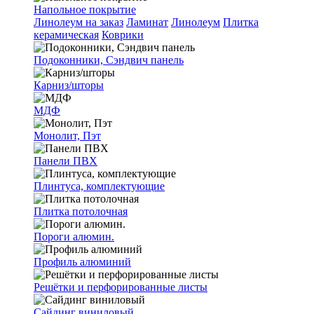
Напольное покрытие
Линолеум на заказ
Ламинат
Линолеум
Плитка
керамическая
Коврики
Подоконники, Сэндвич панель
Карниз/шторы
МДФ
Монолит, Пэт
Панели ПВХ
Плинтуса, комплектующие
Плитка потолочная
Пороги алюмин.
Профиль алюминий
Решётки и перфорированные листы
Сайдинг виниловый