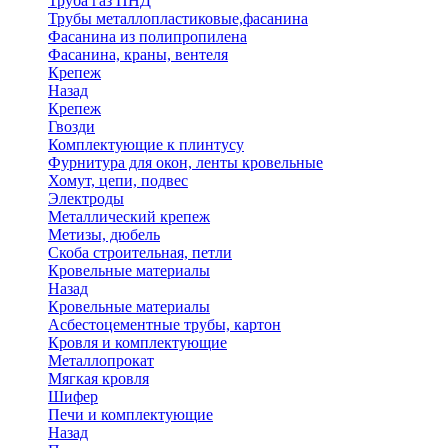
Труба газ ПНД
Трубы металлопластиковые,фасанина
Фасанина из полипропилена
Фасанина, краны, вентеля
Крепеж
Назад
Крепеж
Гвозди
Комплектующие к плинтусу
Фурнитура для окон, ленты кровельные
Хомут, цепи, подвес
Электроды
Металлический крепеж
Метизы, дюбель
Скоба строительная, петли
Кровельные материалы
Назад
Кровельные материалы
Асбестоцементные трубы, картон
Кровля и комплектующие
Металлопрокат
Мягкая кровля
Шифер
Печи и комплектующие
Назад