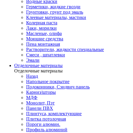
Водные краски
Герметики, жидкие гвозди
Грунтовки, грунт под эмаль
Клеевые материалы, мастики
Колерная паста
Лаки, морилки
Масленые, олифа
Моющие средства
Пена монтажная
Растворители, жидкости специальные
Смеси , шпатлевки
Эмали
Отделочные материалы
Отделочные материалы
Назад
Напольное покрытие
Подоконники, Сэндвич панель
Карниз/шторы
МДФ
Монолит, Пэт
Панели ПВХ
Плинтуса, комплектующие
Плитка потолочная
Пороги алюмин.
Профиль алюминий