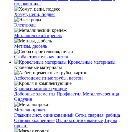
подоконника
Хомут, цепи, подвес
Электроды
Металлический крепеж
Метизы, дюбель
Скоба строительная, петли
Кровельные материалы
Кровельные материалы
Асбестоцементные трубы, картон
Кровля и комплектующие
Доборные элементы
Профнастил
Металлочерепица
Ондулин
Металлопрокат
Гладкий лист, оцинкованный
Сетка сварная, рабица
Отливы крашенные
Отливы оцинкованные
Трубы
прокат