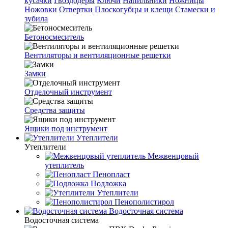
кусачки
Гвоздодеры
Ключи
Напильники
Ножницы
Ножовки
Отвертки
Плоскогубцы и клещи
Стамески и
зубила
Бетоносмеситель
Вентиляторы и вентиляционные решетки
Замки
Отделочный инструмент
Средства защиты
Ящики под инструмент
Утеплители
Утеплители
Межвенцовый
утеплитель
Пенопласт
Подложка
Утеплители
Пенополистирол
Водосточная система
Водосточная система