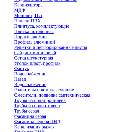
Карниз/шторы
МДФ
Монолит, Пэт
Панели ПВХ
Плинтуса, комплектующие
Плитка потолочная
Пороги алюмин.
Профиль алюминий
Решётки и перфорированные листы
Сайдинг виниловый
Сетка штукатурная
Уголок пласт, профиль
Фартук
Водоснабжение
Назад
Водоснабжение
Радиаторы и комплектующие
Смесители, подводка сантехническая
Трубы из полипропилена
Трубы из полиэтилена
Трубы серая
Фасанина серая
Фасанина черная ПНД
Канализация рыжая