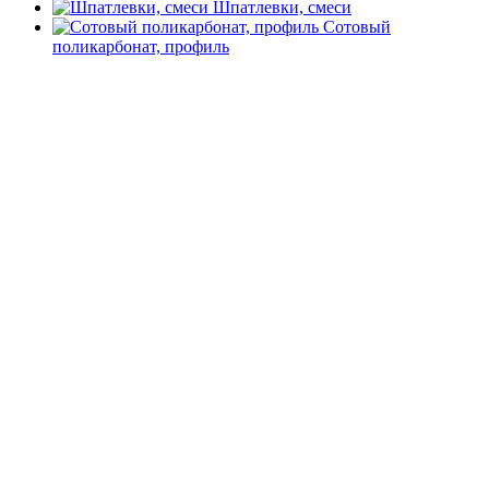
Шпатлевки, смеси
Сотовый
поликарбонат, профиль
Главная
Каталог товаров
Крепеж
Металлический крепеж
Металлический крепеж
Фильтр
Подбор параметров
Бренд
Россия
Толщина в мм.
0.5500
1.55
2.55
3.55
5
Диаметр в мм.