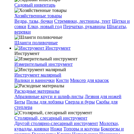
Садовый инвентарь
Хозяйственные товары
Ведра, тазы, бочки
Стремянки, лестницы, тент
Щетки и
совки
Елки, новый год
Перчатки, рукавицы
Шпагаты,
веревки
Шланги поливочные
Инструмент
Инструмент
Измерительный инструмент
Инструмент малярный
Валики и ванночки
Кисти
Миксер для красок
Расходные материалы
Абразивные круги и шлиф-листы
Лезвия для ножей
Биты
Пилы для лобзика
Сверла и буры
Скобы для
степлера
Столярный, слесарный инструмент
Другой столярно-слесарный инструмент
Молотки,
кувалды, киянки
Ножи
Топоры и колуны
Бокорезы и