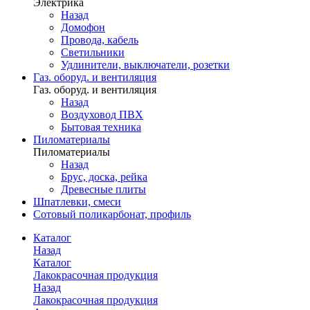
Электрика
Назад
Домофон
Провода, кабель
Светильники
Удлинители, выключатели, розетки
Газ. оборуд. и вентиляция
Газ. оборуд. и вентиляция
Назад
Воздуховод ПВХ
Бытовая техника
Пиломатериалы
Пиломатериалы
Назад
Брус, доска, рейка
Древесные плиты
Шпатлевки, смеси
Сотовый поликарбонат, профиль
Каталог
Назад
Каталог
Лакокрасочная продукция
Назад
Лакокрасочная продукция