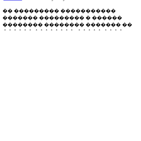
�� ��������� �����������
������� ��������� � ������
�������� �������� ������� ��
������ ��������, ����� ����
������� �������� �����������
�������� �� ���������� ����.
�������� �� ������
�������� (��-��). ������
�������� ����� � ���� ������ �
18 �� 21.00 (��� �������, ��� �����
����������� �� 18.00), ����
������� ���������� ��� (����
����� ����������� ����� 18.00).
�����������
�� ������ ������� ����������