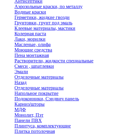
Антисептики
Аэрозольные краски, по металлу
Водные краски
Герметики, жидкие гвозди
Грунтовки, грунт под эмаль
Клеевые материалы, мастики
Колерная паста
Лаки, морилки
Масленые, олифа
Моющие средства
Пена монтажная
Растворители, жидкости специальные
Смеси , шпатлевки
Эмали
Отделочные материалы
Назад
Отделочные материалы
Напольное покрытие
Подоконники, Сэндвич панель
Карниз/шторы
МДФ
Монолит, Пэт
Панели ПВХ
Плинтуса, комплектующие
Плитка потолочная