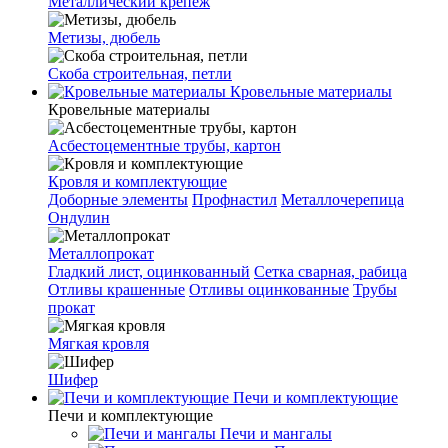
Металлический крепеж
Метизы, дюбель
Скоба строительная, петли
Кровельные материалы
Кровельные материалы
Асбестоцементные трубы, картон
Кровля и комплектующие
Доборные элементы
Профнастил
Металлочерепица
Ондулин
Металлопрокат
Гладкий лист, оцинкованный
Сетка сварная, рабица
Отливы крашенные
Отливы оцинкованные
Трубы
прокат
Мягкая кровля
Шифер
Печи и комплектующие
Печи и комплектующие
Печи и мангалы