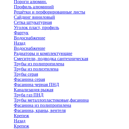
Пороги алюмин.
Профиль алюминий
Решётки и перфорированные листы
Сайдинг виниловый
Сетка штукатурная
Уголок пласт, профиль
Фартук
Водоснабжение
Назад
Водоснабжение
Радиаторы и комплектующие
Смесители, подводка сантехническая
Трубы из полипропилена
Трубы из полиэтилена
Трубы серая
Фасанина серая
Фасанина черная ПНД
Канализация рыжая
Труба газ ПНД
Трубы металлопластиковые,фасанина
Фасанина из полипропилена
Фасанина, краны, вентеля
Крепеж
Назад
Крепеж