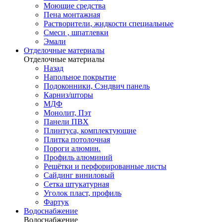
Моющие средства
Пена монтажная
Растворители, жидкости специальные
Смеси , шпатлевки
Эмали
Отделочные материалы
Отделочные материалы
Назад
Напольное покрытие
Подоконники, Сэндвич панель
Карниз/шторы
МДФ
Монолит, Пэт
Панели ПВХ
Плинтуса, комплектующие
Плитка потолочная
Пороги алюмин.
Профиль алюминий
Решётки и перфорированные листы
Сайдинг виниловый
Сетка штукатурная
Уголок пласт, профиль
Фартук
Водоснабжение
Водоснабжение