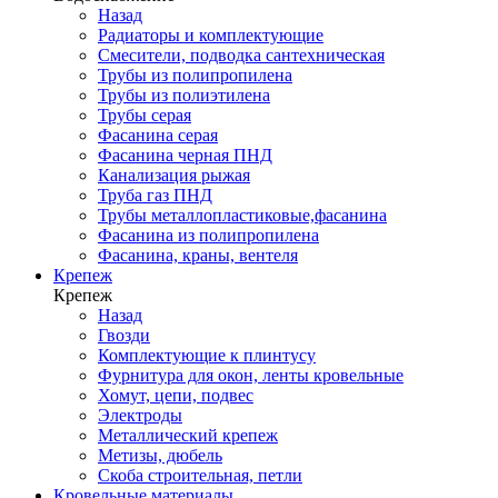
Назад
Радиаторы и комплектующие
Смесители, подводка сантехническая
Трубы из полипропилена
Трубы из полиэтилена
Трубы серая
Фасанина серая
Фасанина черная ПНД
Канализация рыжая
Труба газ ПНД
Трубы металлопластиковые,фасанина
Фасанина из полипропилена
Фасанина, краны, вентеля
Крепеж
Крепеж
Назад
Гвозди
Комплектующие к плинтусу
Фурнитура для окон, ленты кровельные
Хомут, цепи, подвес
Электроды
Металлический крепеж
Метизы, дюбель
Скоба строительная, петли
Кровельные материалы