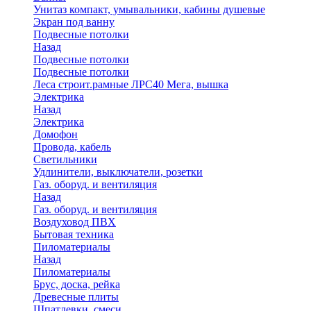
Унитаз компакт, умывальники, кабины душевые
Экран под ванну
Подвесные потолки
Назад
Подвесные потолки
Подвесные потолки
Леса строит.рамные ЛРС40 Мега, вышка
Электрика
Назад
Электрика
Домофон
Провода, кабель
Светильники
Удлинители, выключатели, розетки
Газ. оборуд. и вентиляция
Назад
Газ. оборуд. и вентиляция
Воздуховод ПВХ
Бытовая техника
Пиломатериалы
Назад
Пиломатериалы
Брус, доска, рейка
Древесные плиты
Шпатлевки, смеси