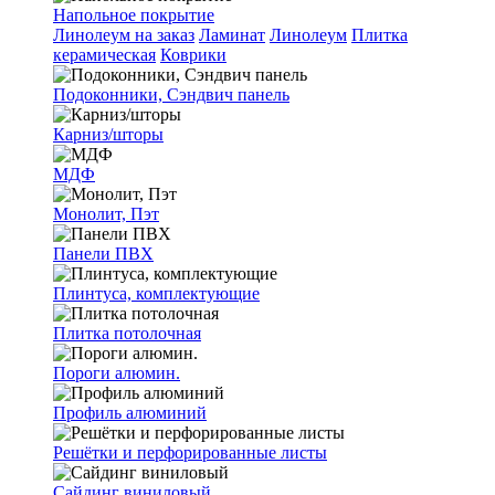
Напольное покрытие
Линолеум на заказ
Ламинат
Линолеум
Плитка
керамическая
Коврики
Подоконники, Сэндвич панель
Карниз/шторы
МДФ
Монолит, Пэт
Панели ПВХ
Плинтуса, комплектующие
Плитка потолочная
Пороги алюмин.
Профиль алюминий
Решётки и перфорированные листы
Сайдинг виниловый