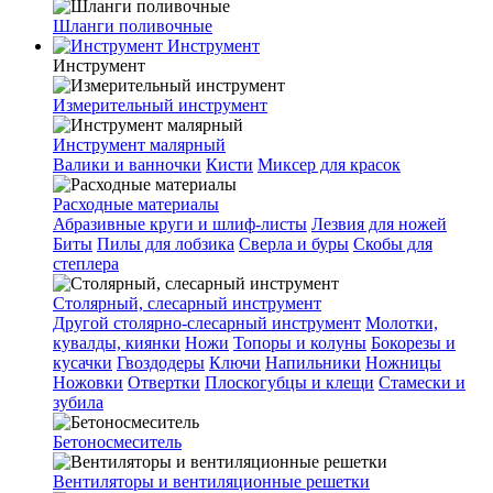
Шланги поливочные
Инструмент
Инструмент
Измерительный инструмент
Инструмент малярный
Валики и ванночки
Кисти
Миксер для красок
Расходные материалы
Абразивные круги и шлиф-листы
Лезвия для ножей
Биты
Пилы для лобзика
Сверла и буры
Скобы для
степлера
Столярный, слесарный инструмент
Другой столярно-слесарный инструмент
Молотки,
кувалды, киянки
Ножи
Топоры и колуны
Бокорезы и
кусачки
Гвоздодеры
Ключи
Напильники
Ножницы
Ножовки
Отвертки
Плоскогубцы и клещи
Стамески и
зубила
Бетоносмеситель
Вентиляторы и вентиляционные решетки