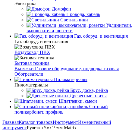
Электрика
Домофон
Провода, кабель
Светильники
Удлинители,
выключатели, розетки
Газ. оборуд. и вентиляция
Газ. оборуд. и вентиляция
Воздуховод ПВХ
Бытовая техника
Вытяжки
Газовое оборудование, подводка газовая
Обогреватели
Пиломатериалы
Пиломатериалы
Брус, доска, рейка
Древесные плиты
Шпатлевки, смеси
Сотовый
поликарбонат, профиль
Главная
Каталог товаров
Инструмент
Измерительный
инструмент
Рулетка 5мх19мм Matrix