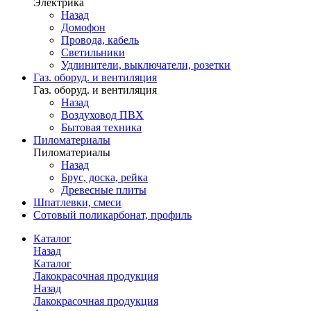
Электрика
Назад
Домофон
Провода, кабель
Светильники
Удлинители, выключатели, розетки
Газ. оборуд. и вентиляция
Газ. оборуд. и вентиляция
Назад
Воздуховод ПВХ
Бытовая техника
Пиломатериалы
Пиломатериалы
Назад
Брус, доска, рейка
Древесные плиты
Шпатлевки, смеси
Сотовый поликарбонат, профиль
Каталог
Назад
Каталог
Лакокрасочная продукция
Назад
Лакокрасочная продукция