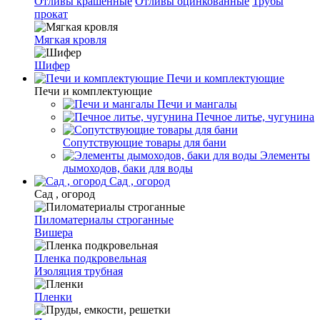
Отливы крашенные
Отливы оцинкованные
Трубы
прокат
Мягкая кровля
Шифер
Печи и комплектующие
Печи и комплектующие
Печи и мангалы
Печное литье, чугунина
Сопутствующие товары для бани
Элементы
дымоходов, баки для воды
Сад , огород
Сад , огород
Пиломатериалы строганные
Вишера
Пленка подкровельная
Изоляция трубная
Пленки