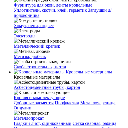
Фурнитура для окон, ленты кровельные
Уплотнители, скотчи, клей, герметик
Заглушки д/
подоконника
Хомут, цепи, подвес
Электроды
Металлический крепеж
Метизы, дюбель
Скоба строительная, петли
Кровельные материалы
Кровельные материалы
Асбестоцементные трубы, картон
Кровля и комплектующие
Доборные элементы
Профнастил
Металлочерепица
Ондулин
Металлопрокат
Гладкий лист, оцинкованный
Сетка сварная, рабица