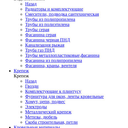
Назад
Радиаторы и комплектующие
Смесители, подводка сантехническая
Трубы из полипропилена
Трубы из полиэтилена
Трубы серая
Фасанина серая
Фасанина черная ПНД
Канализация рыжая
Труба газ ПНД
Трубы металлопластиковые,фасанина
Фасанина из полипропилена
Фасанина, краны, вентеля
Крепеж
Крепеж
Назад
Гвозди
Комплектующие к плинтусу
Фурнитура для окон, ленты кровельные
Хомут, цепи, подвес
Электроды
Металлический крепеж
Метизы, дюбель
Скоба строительная, петли
Кровельные материалы