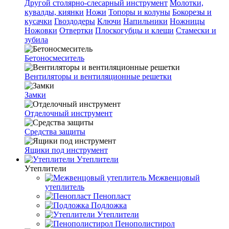
Другой столярно-слесарный инструмент
Молотки,
кувалды, киянки
Ножи
Топоры и колуны
Бокорезы и
кусачки
Гвоздодеры
Ключи
Напильники
Ножницы
Ножовки
Отвертки
Плоскогубцы и клещи
Стамески и
зубила
Бетоносмеситель
Вентиляторы и вентиляционные решетки
Замки
Отделочный инструмент
Средства защиты
Ящики под инструмент
Утеплители
Утеплители
Межвенцовый
утеплитель
Пенопласт
Подложка
Утеплители
Пенополистирол