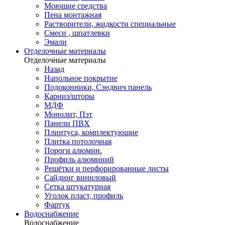
Моющие средства
Пена монтажная
Растворители, жидкости специальные
Смеси , шпатлевки
Эмали
Отделочные материалы
Отделочные материалы
Назад
Напольное покрытие
Подоконники, Сэндвич панель
Карниз/шторы
МДФ
Монолит, Пэт
Панели ПВХ
Плинтуса, комплектующие
Плитка потолочная
Пороги алюмин.
Профиль алюминий
Решётки и перфорированные листы
Сайдинг виниловый
Сетка штукатурная
Уголок пласт, профиль
Фартук
Водоснабжение
Водоснабжение