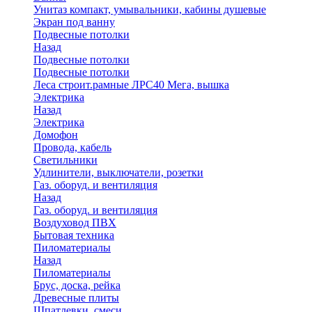
Унитаз компакт, умывальники, кабины душевые
Экран под ванну
Подвесные потолки
Назад
Подвесные потолки
Подвесные потолки
Леса строит.рамные ЛРС40 Мега, вышка
Электрика
Назад
Электрика
Домофон
Провода, кабель
Светильники
Удлинители, выключатели, розетки
Газ. оборуд. и вентиляция
Назад
Газ. оборуд. и вентиляция
Воздуховод ПВХ
Бытовая техника
Пиломатериалы
Назад
Пиломатериалы
Брус, доска, рейка
Древесные плиты
Шпатлевки, смеси