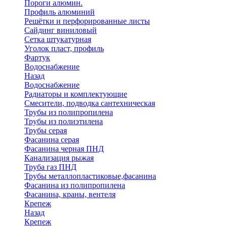
Пороги алюмин.
Профиль алюминий
Решётки и перфорированные листы
Сайдинг виниловый
Сетка штукатурная
Уголок пласт, профиль
Фартук
Водоснабжение
Назад
Водоснабжение
Радиаторы и комплектующие
Смесители, подводка сантехническая
Трубы из полипропилена
Трубы из полиэтилена
Трубы серая
Фасанина серая
Фасанина черная ПНД
Канализация рыжая
Труба газ ПНД
Трубы металлопластиковые,фасанина
Фасанина из полипропилена
Фасанина, краны, вентеля
Крепеж
Назад
Крепеж