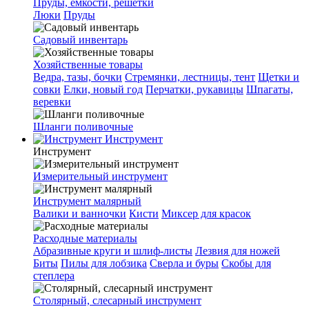
Пруды, емкости, решетки
Люки
Пруды
Садовый инвентарь
Хозяйственные товары
Ведра, тазы, бочки
Стремянки, лестницы, тент
Щетки и
совки
Елки, новый год
Перчатки, рукавицы
Шпагаты,
веревки
Шланги поливочные
Инструмент
Инструмент
Измерительный инструмент
Инструмент малярный
Валики и ванночки
Кисти
Миксер для красок
Расходные материалы
Абразивные круги и шлиф-листы
Лезвия для ножей
Биты
Пилы для лобзика
Сверла и буры
Скобы для
степлера
Столярный, слесарный инструмент