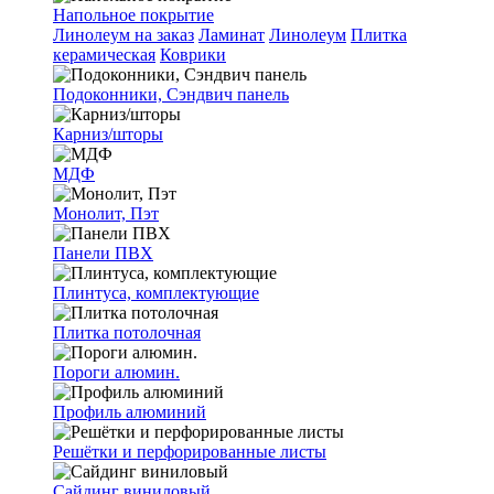
Напольное покрытие
Линолеум на заказ
Ламинат
Линолеум
Плитка
керамическая
Коврики
Подоконники, Сэндвич панель
Карниз/шторы
МДФ
Монолит, Пэт
Панели ПВХ
Плинтуса, комплектующие
Плитка потолочная
Пороги алюмин.
Профиль алюминий
Решётки и перфорированные листы
Сайдинг виниловый