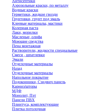
Антисептики
Аэрозольные краски, по металлу
Водные краски
Герметики, жидкие гвозди
Грунтовки, грунт под эмаль
Клеевые материалы, мастики
Колерная паста
Лаки, морилки
Масленые, олифа
Моющие средства
Пена монтажная
Растворители, жидкости специальные
Смеси , шпатлевки
Эмали
Отделочные материалы
Назад
Отделочные материалы
Напольное покрытие
Подоконники, Сэндвич панель
Карниз/шторы
МДФ
Монолит, Пэт
Панели ПВХ
Плинтуса, комплектующие
Плитка потолочная