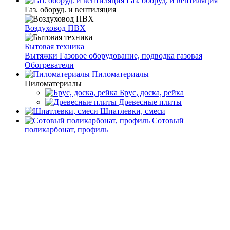
Газ. оборуд. и вентиляция
Газ. оборуд. и вентиляция
Воздуховод ПВХ
Бытовая техника
Вытяжки
Газовое оборудование, подводка газовая
Обогреватели
Пиломатериалы
Пиломатериалы
Брус, доска, рейка
Древесные плиты
Шпатлевки, смеси
Сотовый
поликарбонат, профиль
Главная
Каталог товаров
Сад , огород
Хозяйственные
товары
Шпагаты, веревки
Шпагаты, веревки
Фильтр
Подбор параметров
Розничная цена