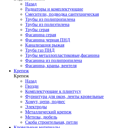
Назад
Радиаторы и комплектующие
Смесители, подводка сантехническая
Трубы из полипропилена
Трубы из полиэтилена
Трубы серая
Фасанина серая
Фасанина черная ПНД
Канализация рыжая
Труба газ ПНД
Трубы металлопластиковые,фасанина
Фасанина из полипропилена
Фасанина, краны, вентеля
Крепеж
Крепеж
Назад
Гвозди
Комплектующие к плинтусу
Фурнитура для окон, ленты кровельные
Хомут, цепи, подвес
Электроды
Металлический крепеж
Метизы, дюбель
Скоба строительная, петли
Кровельные материалы