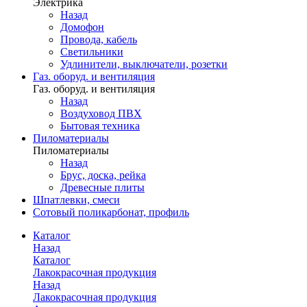
Электрика
Назад
Домофон
Провода, кабель
Светильники
Удлинители, выключатели, розетки
Газ. оборуд. и вентиляция
Газ. оборуд. и вентиляция
Назад
Воздуховод ПВХ
Бытовая техника
Пиломатериалы
Пиломатериалы
Назад
Брус, доска, рейка
Древесные плиты
Шпатлевки, смеси
Сотовый поликарбонат, профиль
Каталог
Назад
Каталог
Лакокрасочная продукция
Назад
Лакокрасочная продукция