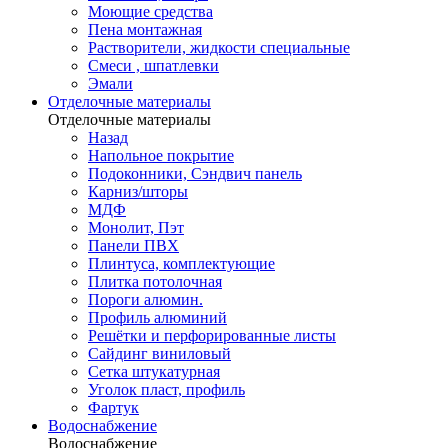
Моющие средства
Пена монтажная
Растворители, жидкости специальные
Смеси , шпатлевки
Эмали
Отделочные материалы
Отделочные материалы
Назад
Напольное покрытие
Подоконники, Сэндвич панель
Карниз/шторы
МДФ
Монолит, Пэт
Панели ПВХ
Плинтуса, комплектующие
Плитка потолочная
Пороги алюмин.
Профиль алюминий
Решётки и перфорированные листы
Сайдинг виниловый
Сетка штукатурная
Уголок пласт, профиль
Фартук
Водоснабжение
Водоснабжение