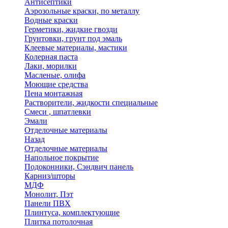
Антисептики
Аэрозольные краски, по металлу
Водные краски
Герметики, жидкие гвозди
Грунтовки, грунт под эмаль
Клеевые материалы, мастики
Колерная паста
Лаки, морилки
Масленые, олифа
Моющие средства
Пена монтажная
Растворители, жидкости специальные
Смеси , шпатлевки
Эмали
Отделочные материалы
Назад
Отделочные материалы
Напольное покрытие
Подоконники, Сэндвич панель
Карниз/шторы
МДФ
Монолит, Пэт
Панели ПВХ
Плинтуса, комплектующие
Плитка потолочная