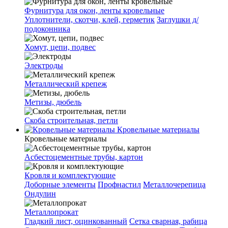
Фурнитура для окон, ленты кровельные
Уплотнители, скотчи, клей, герметик
Заглушки д/
подоконника
Хомут, цепи, подвес
Электроды
Металлический крепеж
Метизы, дюбель
Скоба строительная, петли
Кровельные материалы
Кровельные материалы
Асбестоцементные трубы, картон
Кровля и комплектующие
Доборные элементы
Профнастил
Металлочерепица
Ондулин
Металлопрокат
Гладкий лист, оцинкованный
Сетка сварная, рабица