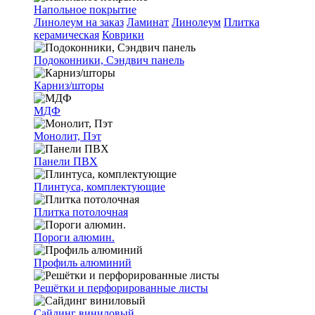
Напольное покрытие
Линолеум на заказ
Ламинат
Линолеум
Плитка
керамическая
Коврики
Подоконники, Сэндвич панель
Карниз/шторы
МДФ
Монолит, Пэт
Панели ПВХ
Плинтуса, комплектующие
Плитка потолочная
Пороги алюмин.
Профиль алюминий
Решётки и перфорированные листы
Сайдинг виниловый