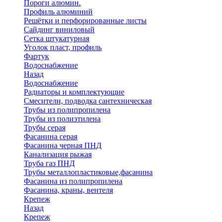
Пороги алюмин.
Профиль алюминий
Решётки и перфорированные листы
Сайдинг виниловый
Сетка штукатурная
Уголок пласт, профиль
Фартук
Водоснабжение
Назад
Водоснабжение
Радиаторы и комплектующие
Смесители, подводка сантехническая
Трубы из полипропилена
Трубы из полиэтилена
Трубы серая
Фасанина серая
Фасанина черная ПНД
Канализация рыжая
Труба газ ПНД
Трубы металлопластиковые,фасанина
Фасанина из полипропилена
Фасанина, краны, вентеля
Крепеж
Назад
Крепеж