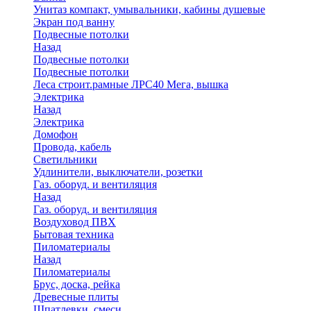
Унитаз компакт, умывальники, кабины душевые
Экран под ванну
Подвесные потолки
Назад
Подвесные потолки
Подвесные потолки
Леса строит.рамные ЛРС40 Мега, вышка
Электрика
Назад
Электрика
Домофон
Провода, кабель
Светильники
Удлинители, выключатели, розетки
Газ. оборуд. и вентиляция
Назад
Газ. оборуд. и вентиляция
Воздуховод ПВХ
Бытовая техника
Пиломатериалы
Назад
Пиломатериалы
Брус, доска, рейка
Древесные плиты
Шпатлевки, смеси