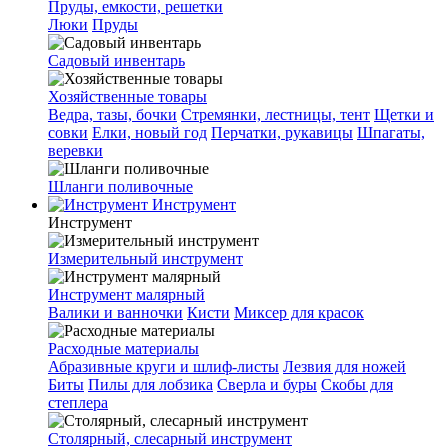
Пруды, емкости, решетки
Люки
Пруды
Садовый инвентарь
Хозяйственные товары
Ведра, тазы, бочки
Стремянки, лестницы, тент
Щетки и
совки
Елки, новый год
Перчатки, рукавицы
Шпагаты,
веревки
Шланги поливочные
Инструмент
Инструмент
Измерительный инструмент
Инструмент малярный
Валики и ванночки
Кисти
Миксер для красок
Расходные материалы
Абразивные круги и шлиф-листы
Лезвия для ножей
Биты
Пилы для лобзика
Сверла и буры
Скобы для
степлера
Столярный, слесарный инструмент