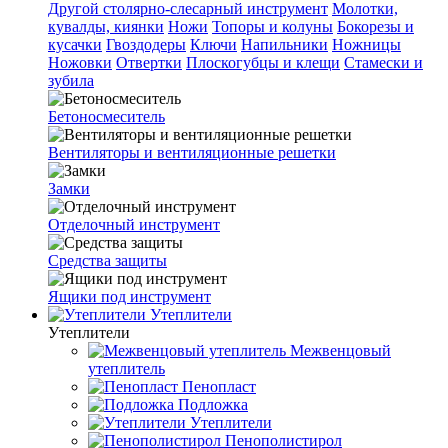
Другой столярно-слесарный инструмент
Молотки,
кувалды, киянки
Ножи
Топоры и колуны
Бокорезы и
кусачки
Гвоздодеры
Ключи
Напильники
Ножницы
Ножовки
Отвертки
Плоскогубцы и клещи
Стамески и
зубила
Бетоносмеситель
Вентиляторы и вентиляционные решетки
Замки
Отделочный инструмент
Средства защиты
Ящики под инструмент
Утеплители
Утеплители
Межвенцовый
утеплитель
Пенопласт
Подложка
Утеплители
Пенополистирол