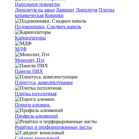
Напольное покрытие
Линолеум на заказ
Ламинат
Линолеум
Плитка
керамическая
Коврики
Подоконники, Сэндвич панель
Карниз/шторы
МДФ
Монолит, Пэт
Панели ПВХ
Плинтуса, комплектующие
Плитка потолочная
Пороги алюмин.
Профиль алюминий
Решётки и перфорированные листы
Сайдинг виниловый