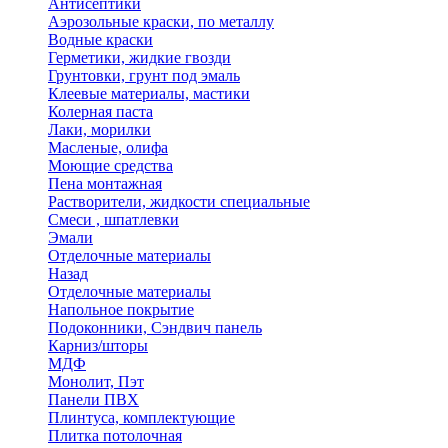
Антисептики
Аэрозольные краски, по металлу
Водные краски
Герметики, жидкие гвозди
Грунтовки, грунт под эмаль
Клеевые материалы, мастики
Колерная паста
Лаки, морилки
Масленые, олифа
Моющие средства
Пена монтажная
Растворители, жидкости специальные
Смеси , шпатлевки
Эмали
Отделочные материалы
Назад
Отделочные материалы
Напольное покрытие
Подоконники, Сэндвич панель
Карниз/шторы
МДФ
Монолит, Пэт
Панели ПВХ
Плинтуса, комплектующие
Плитка потолочная