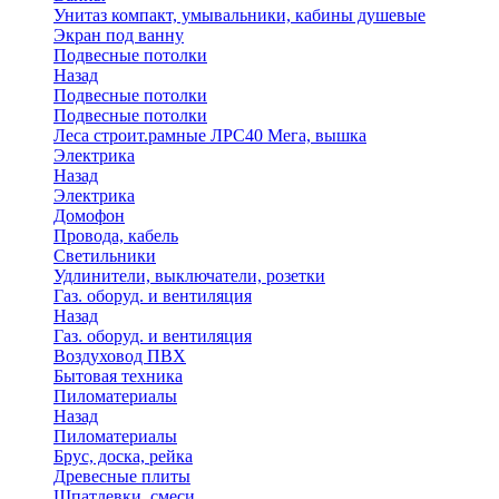
Унитаз компакт, умывальники, кабины душевые
Экран под ванну
Подвесные потолки
Назад
Подвесные потолки
Подвесные потолки
Леса строит.рамные ЛРС40 Мега, вышка
Электрика
Назад
Электрика
Домофон
Провода, кабель
Светильники
Удлинители, выключатели, розетки
Газ. оборуд. и вентиляция
Назад
Газ. оборуд. и вентиляция
Воздуховод ПВХ
Бытовая техника
Пиломатериалы
Назад
Пиломатериалы
Брус, доска, рейка
Древесные плиты
Шпатлевки, смеси