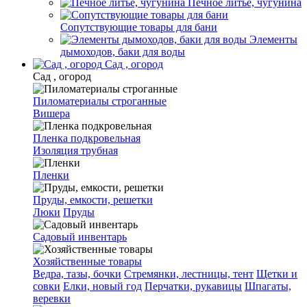
Печное литье, чугунина
Сопутствующие товары для бани
Элементы
дымоходов, баки для воды
Сад , огород
Сад , огород
Пиломатериалы строганные
Вишера
Пленка подкровельная
Изоляция трубная
Пленки
Пруды, емкости, решетки
Люки
Пруды
Садовый инвентарь
Хозяйственные товары
Ведра, тазы, бочки
Стремянки, лестницы, тент
Щетки и
совки
Елки, новый год
Перчатки, рукавицы
Шпагаты,
веревки