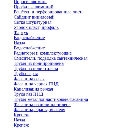
Пороги алюмин.
Профиль алюминий
Решётки и перфорированные листы
Сайдинг виниловый
Сетка штукатурная
Уголок пласт, профиль
Фартук
Водоснабжение
Назад
Водоснабжение
Радиаторы и комплектующие
Смесители, подводка сантехническая
Трубы из полипропилена
Трубы из полиэтилена
Трубы серая
Фасанина серая
Фасанина черная ПНД
Канализация рыжая
Труба газ ПНД
Трубы металлопластиковые,фасанина
Фасанина из полипропилена
Фасанина, краны, вентеля
Крепеж
Назад
Крепеж