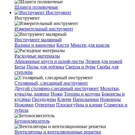
Шланги поливочные
Инструмент
Инструмент
Измерительный инструмент
Инструмент малярный
Валики и ванночки
Кисти
Миксер для красок
Расходные материалы
Абразивные круги и шлиф-листы
Лезвия для ножей
Биты
Пилы для лобзика
Сверла и буры
Скобы для
степлера
Столярный, слесарный инструмент
Другой столярно-слесарный инструмент
Молотки,
кувалды, киянки
Ножи
Топоры и колуны
Бокорезы и
кусачки
Гвоздодеры
Ключи
Напильники
Ножницы
Ножовки
Отвертки
Плоскогубцы и клещи
Стамески и
зубила
Бетоносмеситель
Вентиляторы и вентиляционные решетки