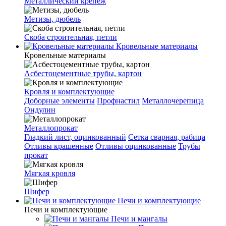
Металлический крепеж
Метизы, дюбель
Скоба строительная, петли
Кровельные материалы
Кровельные материалы
Асбестоцементные трубы, картон
Кровля и комплектующие
Доборные элементы
Профнастил
Металлочерепица
Ондулин
Металлопрокат
Гладкий лист, оцинкованный
Сетка сварная, рабица
Отливы крашенные
Отливы оцинкованные
Трубы
прокат
Мягкая кровля
Шифер
Печи и комплектующие
Печи и комплектующие
Печи и мангалы