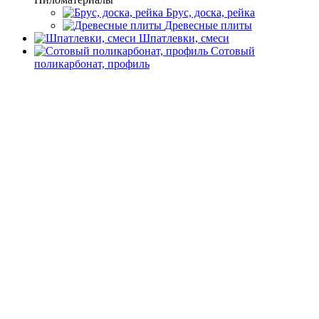
Брус, доска, рейка
Древесные плиты
Шпатлевки, смеси
Сотовый
поликарбонат, профиль
Главная
Каталог товаров
Инструмент
Столярный, слесарный
инструмент
Ножи
Ножи
Фильтр
Подбор параметров
Розничная цена
30.6
39.6
48.6
56.6
65.6
Бренд
JUTEKS (Ютекс)
Другие производители