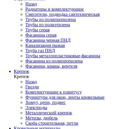
Назад
Радиаторы и комплектующие
Смесители, подводка сантехническая
Трубы из полипропилена
Трубы из полиэтилена
Трубы серая
Фасанина серая
Фасанина черная ПНД
Канализация рыжая
Труба газ ПНД
Трубы металлопластиковые,фасанина
Фасанина из полипропилена
Фасанина, краны, вентеля
Крепеж
Крепеж
Назад
Гвозди
Комплектующие к плинтусу
Фурнитура для окон, ленты кровельные
Хомут, цепи, подвес
Электроды
Металлический крепеж
Метизы, дюбель
Скоба строительная, петли
Кровельные материалы