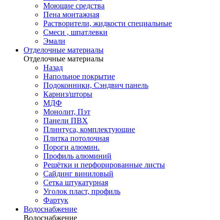
Моющие средства
Пена монтажная
Растворители, жидкости специальные
Смеси , шпатлевки
Эмали
Отделочные материалы
Отделочные материалы
Назад
Напольное покрытие
Подоконники, Сэндвич панель
Карниз/шторы
МДФ
Монолит, Пэт
Панели ПВХ
Плинтуса, комплектующие
Плитка потолочная
Пороги алюмин.
Профиль алюминий
Решётки и перфорированные листы
Сайдинг виниловый
Сетка штукатурная
Уголок пласт, профиль
Фартук
Водоснабжение
Водоснабжение