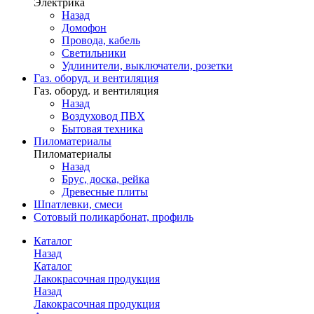
Электрика
Назад
Домофон
Провода, кабель
Светильники
Удлинители, выключатели, розетки
Газ. оборуд. и вентиляция
Газ. оборуд. и вентиляция
Назад
Воздуховод ПВХ
Бытовая техника
Пиломатериалы
Пиломатериалы
Назад
Брус, доска, рейка
Древесные плиты
Шпатлевки, смеси
Сотовый поликарбонат, профиль
Каталог
Назад
Каталог
Лакокрасочная продукция
Назад
Лакокрасочная продукция