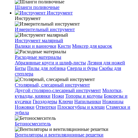
Шланги поливочные
Инструмент
Инструмент
Измерительный инструмент
Инструмент малярный
Валики и ванночки
Кисти
Миксер для красок
Расходные материалы
Абразивные круги и шлиф-листы
Лезвия для ножей
Биты
Пилы для лобзика
Сверла и буры
Скобы для
степлера
Столярный, слесарный инструмент
Другой столярно-слесарный инструмент
Молотки,
кувалды, киянки
Ножи
Топоры и колуны
Бокорезы и
кусачки
Гвоздодеры
Ключи
Напильники
Ножницы
Ножовки
Отвертки
Плоскогубцы и клещи
Стамески и
зубила
Бетоносмеситель
Вентиляторы и вентиляционные решетки