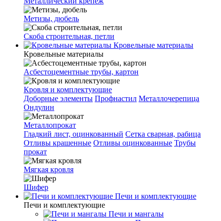
Металлический крепеж
Метизы, дюбель
Скоба строительная, петли
Кровельные материалы
Кровельные материалы
Асбестоцементные трубы, картон
Кровля и комплектующие
Доборные элементы
Профнастил
Металлочерепица
Ондулин
Металлопрокат
Гладкий лист, оцинкованный
Сетка сварная, рабица
Отливы крашенные
Отливы оцинкованные
Трубы
прокат
Мягкая кровля
Шифер
Печи и комплектующие
Печи и комплектующие
Печи и мангалы