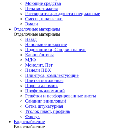
Моющие средства
Пена монтажная
Растворители, жидкости специальные
Смеси , шпатлевки
Эмали
Отделочные материалы
Отделочные материалы
Назад
Напольное покрытие
Подоконники, Сэндвич панель
Карниз/шторы
МДФ
Монолит, Пэт
Панели ПВХ
Плинтуса, комплектующие
Плитка потолочная
Пороги алюмин.
Профиль алюминий
Решётки и перфорированные листы
Сайдинг виниловый
Сетка штукатурная
Уголок пласт, профиль
Фартук
Водоснабжение
Водоснабжение