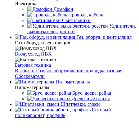
Электрика
Домофон
Провода, кабель
Светильники
Удлинители,
выключатели, розетки
Газ. оборуд. и вентиляция
Газ. оборуд. и вентиляция
Воздуховод ПВХ
Бытовая техника
Вытяжки
Газовое оборудование, подводка газовая
Обогреватели
Пиломатериалы
Пиломатериалы
Брус, доска, рейка
Древесные плиты
Шпатлевки, смеси
Сотовый
поликарбонат, профиль
Главная
Каталог товаров
Инструмент
Столярный, слесарный
инструмент
Бокорезы и кусачки