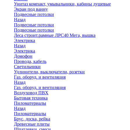
Унитаз компакт, умывальники, кабины душевые
Экран под ванну
Подвесные потолки
Назад
Подвесные потолки
Подвесные потолки
Леса строит.рамные ЛРС40 Мега, вышка
Электрика
Назад
Электрика
Домофон
Провода, кабель
Светильники
Удлинители, выключатели, розетки
Газ. оборуд. и вентиляция
Назад
Газ. оборуд. и вентиляция
Воздуховод ПВХ
Бытовая техника
Пиломатериалы
Назад
Пиломатериалы
Брус, доска, рейка
Древесные плиты
Шпатлевки, смеси