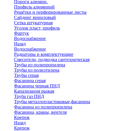
Пороги алюмин.
Профиль алюминий
Решётки и перфорированные листы
Сайдинг виниловый
Сетка штукатурная
Уголок пласт, профиль
Фартук
Водоснабжение
Назад
Водоснабжение
Радиаторы и комплектующие
Смесители, подводка сантехническая
Трубы из полипропилена
Трубы из полиэтилена
Трубы серая
Фасанина серая
Фасанина черная ПНД
Канализация рыжая
Труба газ ПНД
Трубы металлопластиковые,фасанина
Фасанина из полипропилена
Фасанина, краны, вентеля
Крепеж
Назад
Крепеж