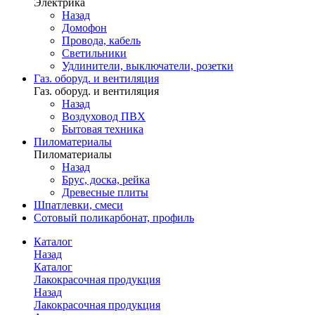
Электрика
Назад
Домофон
Провода, кабель
Светильники
Удлинители, выключатели, розетки
Газ. оборуд. и вентиляция
Газ. оборуд. и вентиляция
Назад
Воздуховод ПВХ
Бытовая техника
Пиломатериалы
Пиломатериалы
Назад
Брус, доска, рейка
Древесные плиты
Шпатлевки, смеси
Сотовый поликарбонат, профиль
Каталог
Назад
Каталог
Лакокрасочная продукция
Назад
Лакокрасочная продукция