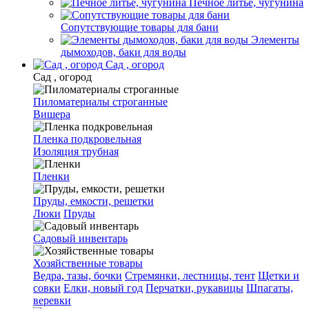
Печное литье, чугунина
Сопутствующие товары для бани
Элементы
дымоходов, баки для воды
Сад , огород
Сад , огород
Пиломатериалы строганные
Вишера
Пленка подкровельная
Изоляция трубная
Пленки
Пруды, емкости, решетки
Люки
Пруды
Садовый инвентарь
Хозяйственные товары
Ведра, тазы, бочки
Стремянки, лестницы, тент
Щетки и
совки
Елки, новый год
Перчатки, рукавицы
Шпагаты,
веревки