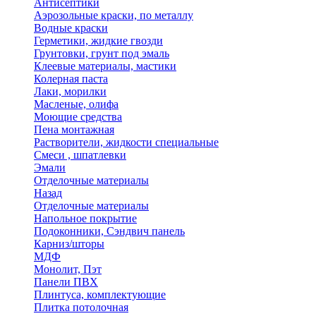
Антисептики
Аэрозольные краски, по металлу
Водные краски
Герметики, жидкие гвозди
Грунтовки, грунт под эмаль
Клеевые материалы, мастики
Колерная паста
Лаки, морилки
Масленые, олифа
Моющие средства
Пена монтажная
Растворители, жидкости специальные
Смеси , шпатлевки
Эмали
Отделочные материалы
Назад
Отделочные материалы
Напольное покрытие
Подоконники, Сэндвич панель
Карниз/шторы
МДФ
Монолит, Пэт
Панели ПВХ
Плинтуса, комплектующие
Плитка потолочная