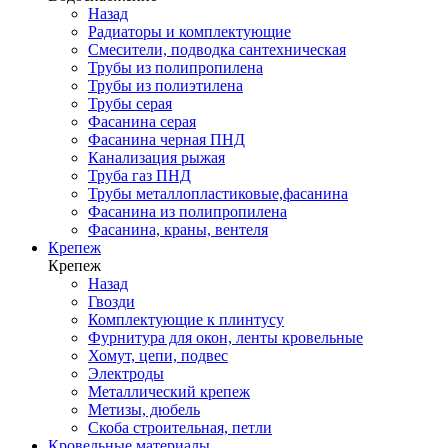
Назад
Радиаторы и комплектующие
Смесители, подводка сантехническая
Трубы из полипропилена
Трубы из полиэтилена
Трубы серая
Фасанина серая
Фасанина черная ПНД
Канализация рыжая
Труба газ ПНД
Трубы металлопластиковые,фасанина
Фасанина из полипропилена
Фасанина, краны, вентеля
Крепеж
Крепеж
Назад
Гвозди
Комплектующие к плинтусу
Фурнитура для окон, ленты кровельные
Хомут, цепи, подвес
Электроды
Металлический крепеж
Метизы, дюбель
Скоба строительная, петли
Кровельные материалы