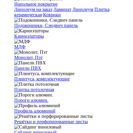
Напольное покрытие
Линолеум на заказ
Ламинат
Линолеум
Плитка
керамическая
Коврики
Подоконники, Сэндвич панель
Карниз/шторы
МДФ
Монолит, Пэт
Панели ПВХ
Плинтуса, комплектующие
Плитка потолочная
Пороги алюмин.
Профиль алюминий
Решётки и перфорированные листы
Сайдинг виниловый