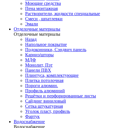
Моющие средства
Пена монтажная
Растворители, жидкости специальные
Смеси , шпатлевки
Эмали
Отделочные материалы
Отделочные материалы
Назад
Напольное покрытие
Подоконники, Сэндвич панель
Карниз/шторы
МДФ
Монолит, Пэт
Панели ПВХ
Плинтуса, комплектующие
Плитка потолочная
Пороги алюмин.
Профиль алюминий
Решётки и перфорированные листы
Сайдинг виниловый
Сетка штукатурная
Уголок пласт, профиль
Фартук
Водоснабжение
Водоснабжение