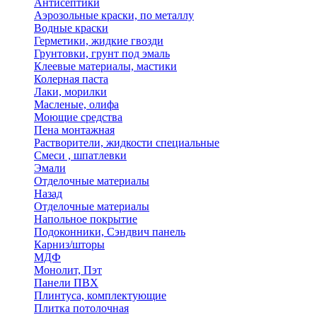
Антисептики
Аэрозольные краски, по металлу
Водные краски
Герметики, жидкие гвозди
Грунтовки, грунт под эмаль
Клеевые материалы, мастики
Колерная паста
Лаки, морилки
Масленые, олифа
Моющие средства
Пена монтажная
Растворители, жидкости специальные
Смеси , шпатлевки
Эмали
Отделочные материалы
Назад
Отделочные материалы
Напольное покрытие
Подоконники, Сэндвич панель
Карниз/шторы
МДФ
Монолит, Пэт
Панели ПВХ
Плинтуса, комплектующие
Плитка потолочная