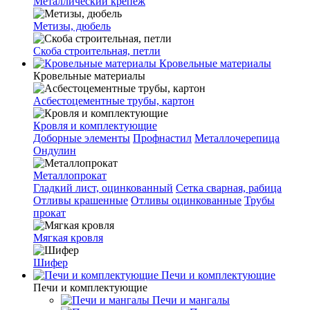
Металлический крепеж
Метизы, дюбель
Скоба строительная, петли
Кровельные материалы
Кровельные материалы
Асбестоцементные трубы, картон
Кровля и комплектующие
Доборные элементы
Профнастил
Металлочерепица
Ондулин
Металлопрокат
Гладкий лист, оцинкованный
Сетка сварная, рабица
Отливы крашенные
Отливы оцинкованные
Трубы
прокат
Мягкая кровля
Шифер
Печи и комплектующие
Печи и комплектующие
Печи и мангалы