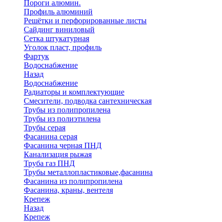
Пороги алюмин.
Профиль алюминий
Решётки и перфорированные листы
Сайдинг виниловый
Сетка штукатурная
Уголок пласт, профиль
Фартук
Водоснабжение
Назад
Водоснабжение
Радиаторы и комплектующие
Смесители, подводка сантехническая
Трубы из полипропилена
Трубы из полиэтилена
Трубы серая
Фасанина серая
Фасанина черная ПНД
Канализация рыжая
Труба газ ПНД
Трубы металлопластиковые,фасанина
Фасанина из полипропилена
Фасанина, краны, вентеля
Крепеж
Назад
Крепеж