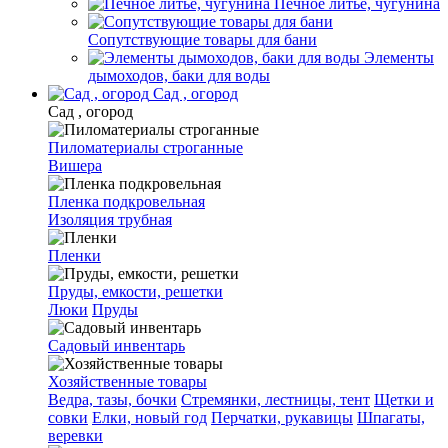
Печное литье, чугунина
Сопутствующие товары для бани
Элементы
дымоходов, баки для воды
Сад , огород
Сад , огород
Пиломатериалы строганные
Вишера
Пленка подкровельная
Изоляция трубная
Пленки
Пруды, емкости, решетки
Люки
Пруды
Садовый инвентарь
Хозяйственные товары
Ведра, тазы, бочки
Стремянки, лестницы, тент
Щетки и
совки
Елки, новый год
Перчатки, рукавицы
Шпагаты,
веревки