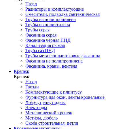
Назад
Радиаторы и комплектующие
Смесители, подводка сантехническая
Трубы из полипропилена
Трубы из полиэтилена
Трубы серая
Фасанина серая
Фасанина черная ПНД
Канализация рыжая
Труба газ ПНД
Трубы металлопластиковые,фасанина
Фасанина из полипропилена
Фасанина, краны, вентеля
Крепеж
Крепеж
Назад
Гвозди
Комплектующие к плинтусу
Фурнитура для окон, ленты кровельные
Хомут, цепи, подвес
Электроды
Металлический крепеж
Метизы, дюбель
Скоба строительная, петли
Кровельные материалы