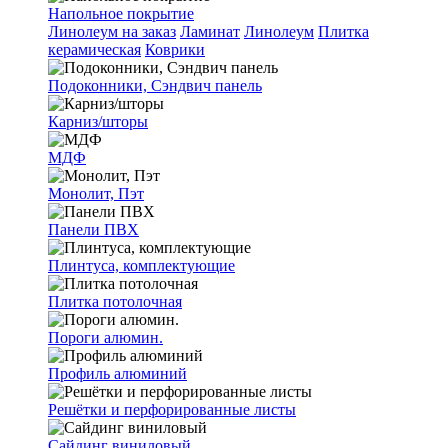
Напольное покрытие
Линолеум на заказ
Ламинат
Линолеум
Плитка
керамическая
Коврики
Подоконники, Сэндвич панель
Карниз/шторы
МДФ
Монолит, Пэт
Панели ПВХ
Плинтуса, комплектующие
Плитка потолочная
Пороги алюмин.
Профиль алюминий
Решётки и перфорированные листы
Сайдинг виниловый