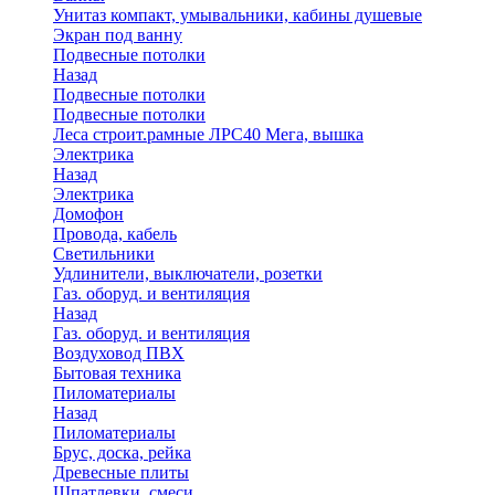
Унитаз компакт, умывальники, кабины душевые
Экран под ванну
Подвесные потолки
Назад
Подвесные потолки
Подвесные потолки
Леса строит.рамные ЛРС40 Мега, вышка
Электрика
Назад
Электрика
Домофон
Провода, кабель
Светильники
Удлинители, выключатели, розетки
Газ. оборуд. и вентиляция
Назад
Газ. оборуд. и вентиляция
Воздуховод ПВХ
Бытовая техника
Пиломатериалы
Назад
Пиломатериалы
Брус, доска, рейка
Древесные плиты
Шпатлевки, смеси