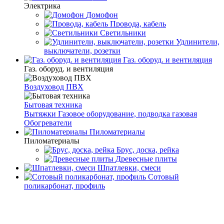
Электрика
Домофон
Провода, кабель
Светильники
Удлинители,
выключатели, розетки
Газ. оборуд. и вентиляция
Газ. оборуд. и вентиляция
Воздуховод ПВХ
Бытовая техника
Вытяжки
Газовое оборудование, подводка газовая
Обогреватели
Пиломатериалы
Пиломатериалы
Брус, доска, рейка
Древесные плиты
Шпатлевки, смеси
Сотовый
поликарбонат, профиль
Главная
Каталог товаров
Инструмент
Столярный, слесарный
инструмент
Ножницы