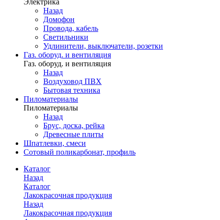
Электрика
Назад
Домофон
Провода, кабель
Светильники
Удлинители, выключатели, розетки
Газ. оборуд. и вентиляция
Газ. оборуд. и вентиляция
Назад
Воздуховод ПВХ
Бытовая техника
Пиломатериалы
Пиломатериалы
Назад
Брус, доска, рейка
Древесные плиты
Шпатлевки, смеси
Сотовый поликарбонат, профиль
Каталог
Назад
Каталог
Лакокрасочная продукция
Назад
Лакокрасочная продукция