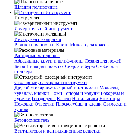
Шланги поливочные
Инструмент
Инструмент
Измерительный инструмент
Инструмент малярный
Валики и ванночки
Кисти
Миксер для красок
Расходные материалы
Абразивные круги и шлиф-листы
Лезвия для ножей
Биты
Пилы для лобзика
Сверла и буры
Скобы для
степлера
Столярный, слесарный инструмент
Другой столярно-слесарный инструмент
Молотки,
кувалды, киянки
Ножи
Топоры и колуны
Бокорезы и
кусачки
Гвоздодеры
Ключи
Напильники
Ножницы
Ножовки
Отвертки
Плоскогубцы и клещи
Стамески и
зубила
Бетоносмеситель
Вентиляторы и вентиляционные решетки