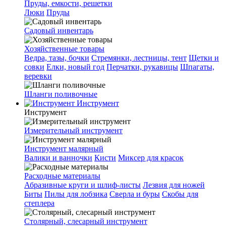
Пруды, емкости, решетки
Люки
Пруды
Садовый инвентарь
Хозяйственные товары
Ведра, тазы, бочки
Стремянки, лестницы, тент
Щетки и
совки
Елки, новый год
Перчатки, рукавицы
Шпагаты,
веревки
Шланги поливочные
Инструмент
Инструмент
Измерительный инструмент
Инструмент малярный
Валики и ванночки
Кисти
Миксер для красок
Расходные материалы
Абразивные круги и шлиф-листы
Лезвия для ножей
Биты
Пилы для лобзика
Сверла и буры
Скобы для
степлера
Столярный, слесарный инструмент