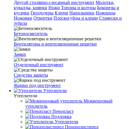
Другой столярно-слесарный инструмент
Молотки,
кувалды, киянки
Ножи
Топоры и колуны
Бокорезы и
кусачки
Гвоздодеры
Ключи
Напильники
Ножницы
Ножовки
Отвертки
Плоскогубцы и клещи
Стамески и
зубила
Бетоносмеситель
Вентиляторы и вентиляционные решетки
Замки
Отделочный инструмент
Средства защиты
Ящики под инструмент
Утеплители
Утеплители
Межвенцовый
утеплитель
Пенопласт
Подложка
Утеплители
Пенополистирол