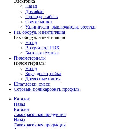
Электрика
Назад
Домофон
Провода, кабель
Светильники
Удлинители, выключатели, розетки
Газ. оборуд. и вентиляция
Газ. оборуд. и вентиляция
Назад
Воздуховод ПВХ
Бытовая техника
Пиломатериалы
Пиломатериалы
Назад
Брус, доска, рейка
Древесные плиты
Шпатлевки, смеси
Сотовый поликарбонат, профиль
Каталог
Назад
Каталог
Лакокрасочная продукция
Назад
Лакокрасочная продукция