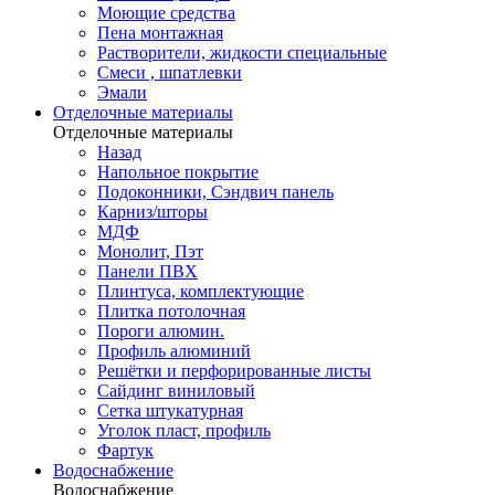
Моющие средства
Пена монтажная
Растворители, жидкости специальные
Смеси , шпатлевки
Эмали
Отделочные материалы
Отделочные материалы
Назад
Напольное покрытие
Подоконники, Сэндвич панель
Карниз/шторы
МДФ
Монолит, Пэт
Панели ПВХ
Плинтуса, комплектующие
Плитка потолочная
Пороги алюмин.
Профиль алюминий
Решётки и перфорированные листы
Сайдинг виниловый
Сетка штукатурная
Уголок пласт, профиль
Фартук
Водоснабжение
Водоснабжение