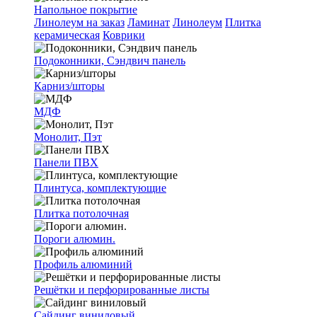
Напольное покрытие
Линолеум на заказ
Ламинат
Линолеум
Плитка
керамическая
Коврики
Подоконники, Сэндвич панель
Карниз/шторы
МДФ
Монолит, Пэт
Панели ПВХ
Плинтуса, комплектующие
Плитка потолочная
Пороги алюмин.
Профиль алюминий
Решётки и перфорированные листы
Сайдинг виниловый