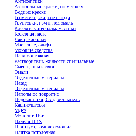
Антисептики
Аэрозольные краски, по металлу
Водные краски
Герметики, жидкие гвозди
Грунтовки, грунт под эмаль
Клеевые материалы, мастики
Колерная паста
Лаки, морилки
Масленые, олифа
Моющие средства
Пена монтажная
Растворители, жидкости специальные
Смеси , шпатлевки
Эмали
Отделочные материалы
Назад
Отделочные материалы
Напольное покрытие
Подоконники, Сэндвич панель
Карниз/шторы
МДФ
Монолит, Пэт
Панели ПВХ
Плинтуса, комплектующие
Плитка потолочная