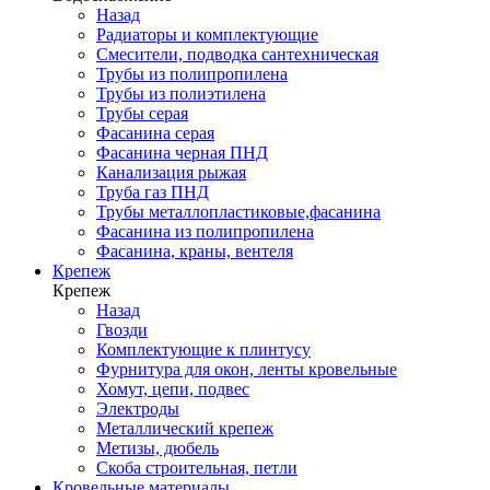
Назад
Радиаторы и комплектующие
Смесители, подводка сантехническая
Трубы из полипропилена
Трубы из полиэтилена
Трубы серая
Фасанина серая
Фасанина черная ПНД
Канализация рыжая
Труба газ ПНД
Трубы металлопластиковые,фасанина
Фасанина из полипропилена
Фасанина, краны, вентеля
Крепеж
Крепеж
Назад
Гвозди
Комплектующие к плинтусу
Фурнитура для окон, ленты кровельные
Хомут, цепи, подвес
Электроды
Металлический крепеж
Метизы, дюбель
Скоба строительная, петли
Кровельные материалы