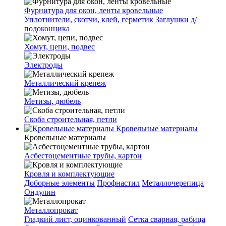
Фурнитура для окон, ленты кровельные
Уплотнители, скотчи, клей, герметик
Заглушки д/
подоконника
Хомут, цепи, подвес
Электроды
Металлический крепеж
Метизы, дюбель
Скоба строительная, петли
Кровельные материалы
Кровельные материалы
Асбестоцементные трубы, картон
Кровля и комплектующие
Доборные элементы
Профнастил
Металлочерепица
Ондулин
Металлопрокат
Гладкий лист, оцинкованный
Сетка сварная, рабица