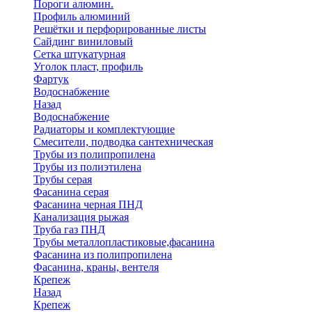
Пороги алюмин.
Профиль алюминий
Решётки и перфорированные листы
Сайдинг виниловый
Сетка штукатурная
Уголок пласт, профиль
Фартук
Водоснабжение
Назад
Водоснабжение
Радиаторы и комплектующие
Смесители, подводка сантехническая
Трубы из полипропилена
Трубы из полиэтилена
Трубы серая
Фасанина серая
Фасанина черная ПНД
Канализация рыжая
Труба газ ПНД
Трубы металлопластиковые,фасанина
Фасанина из полипропилена
Фасанина, краны, вентеля
Крепеж
Назад
Крепеж