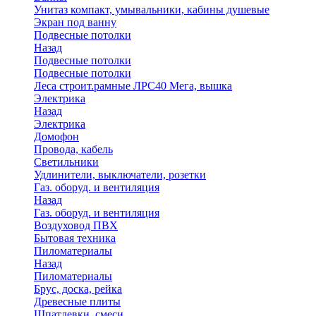
Унитаз компакт, умывальники, кабины душевые
Экран под ванну
Подвесные потолки
Назад
Подвесные потолки
Подвесные потолки
Леса строит.рамные ЛРС40 Мега, вышка
Электрика
Назад
Электрика
Домофон
Провода, кабель
Светильники
Удлинители, выключатели, розетки
Газ. оборуд. и вентиляция
Назад
Газ. оборуд. и вентиляция
Воздуховод ПВХ
Бытовая техника
Пиломатериалы
Назад
Пиломатериалы
Брус, доска, рейка
Древесные плиты
Шпатлевки, смеси