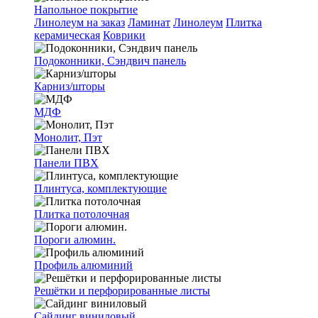
Напольное покрытие
Линолеум на заказ
Ламинат
Линолеум
Плитка
керамическая
Коврики
Подоконники, Сэндвич панель
Карниз/шторы
МДФ
Монолит, Пэт
Панели ПВХ
Плинтуса, комплектующие
Плитка потолочная
Пороги алюмин.
Профиль алюминий
Решётки и перфорированные листы
Сайдинг виниловый