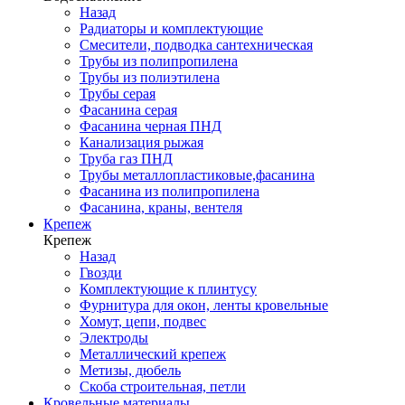
Назад
Радиаторы и комплектующие
Смесители, подводка сантехническая
Трубы из полипропилена
Трубы из полиэтилена
Трубы серая
Фасанина серая
Фасанина черная ПНД
Канализация рыжая
Труба газ ПНД
Трубы металлопластиковые,фасанина
Фасанина из полипропилена
Фасанина, краны, вентеля
Крепеж
Крепеж
Назад
Гвозди
Комплектующие к плинтусу
Фурнитура для окон, ленты кровельные
Хомут, цепи, подвес
Электроды
Металлический крепеж
Метизы, дюбель
Скоба строительная, петли
Кровельные материалы