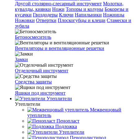
Другой столярно-слесарный инструмент
Молотки,
кувалды, киянки
Ножи
Топоры и колуны
Бокорезы и
кусачки
Гвоздодеры
Ключи
Напильники
Ножницы
Ножовки
Отвертки
Плоскогубцы и клещи
Стамески и
зубила
Бетоносмеситель
Вентиляторы и вентиляционные решетки
Замки
Отделочный инструмент
Средства защиты
Ящики под инструмент
Утеплители
Утеплители
Межвенцовый
утеплитель
Пенопласт
Подложка
Утеплители
Пенополистирол