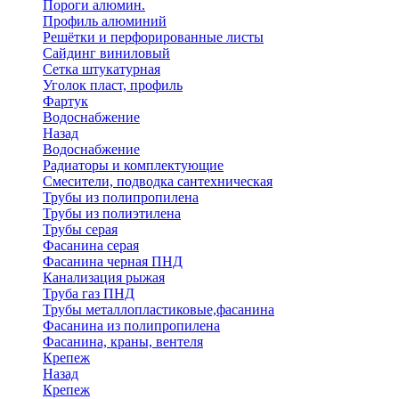
Пороги алюмин.
Профиль алюминий
Решётки и перфорированные листы
Сайдинг виниловый
Сетка штукатурная
Уголок пласт, профиль
Фартук
Водоснабжение
Назад
Водоснабжение
Радиаторы и комплектующие
Смесители, подводка сантехническая
Трубы из полипропилена
Трубы из полиэтилена
Трубы серая
Фасанина серая
Фасанина черная ПНД
Канализация рыжая
Труба газ ПНД
Трубы металлопластиковые,фасанина
Фасанина из полипропилена
Фасанина, краны, вентеля
Крепеж
Назад
Крепеж