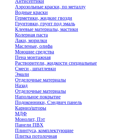
Антисептики
Аэрозольные краски, по металлу
Водные краски
Герметики, жидкие гвозди
Грунтовки, грунт под эмаль
Клеевые материалы, мастики
Колерная паста
Лаки, морилки
Масленые, олифа
Моющие средства
Пена монтажная
Растворители, жидкости специальные
Смеси , шпатлевки
Эмали
Отделочные материалы
Назад
Отделочные материалы
Напольное покрытие
Подоконники, Сэндвич панель
Карниз/шторы
МДФ
Монолит, Пэт
Панели ПВХ
Плинтуса, комплектующие
Плитка потолочная