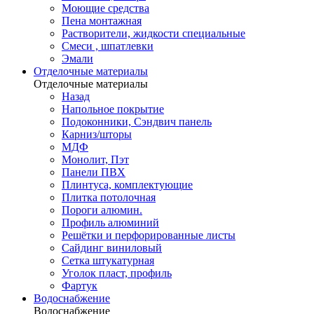
Моющие средства
Пена монтажная
Растворители, жидкости специальные
Смеси , шпатлевки
Эмали
Отделочные материалы
Отделочные материалы
Назад
Напольное покрытие
Подоконники, Сэндвич панель
Карниз/шторы
МДФ
Монолит, Пэт
Панели ПВХ
Плинтуса, комплектующие
Плитка потолочная
Пороги алюмин.
Профиль алюминий
Решётки и перфорированные листы
Сайдинг виниловый
Сетка штукатурная
Уголок пласт, профиль
Фартук
Водоснабжение
Водоснабжение