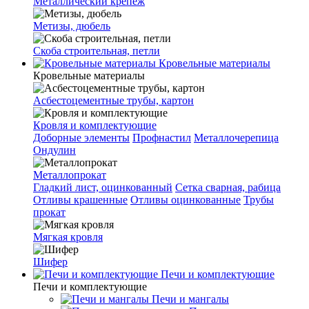
Металлический крепеж
Метизы, дюбель
Скоба строительная, петли
Кровельные материалы
Кровельные материалы
Асбестоцементные трубы, картон
Кровля и комплектующие
Доборные элементы
Профнастил
Металлочерепица
Ондулин
Металлопрокат
Гладкий лист, оцинкованный
Сетка сварная, рабица
Отливы крашенные
Отливы оцинкованные
Трубы
прокат
Мягкая кровля
Шифер
Печи и комплектующие
Печи и комплектующие
Печи и мангалы