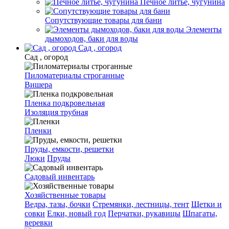
Печное литье, чугунина
Сопутствующие товары для бани
Элементы
дымоходов, баки для воды
Сад , огород
Сад , огород
Пиломатериалы строганные
Вишера
Пленка подкровельная
Изоляция трубная
Пленки
Пруды, емкости, решетки
Люки
Пруды
Садовый инвентарь
Хозяйственные товары
Ведра, тазы, бочки
Стремянки, лестницы, тент
Щетки и
совки
Елки, новый год
Перчатки, рукавицы
Шпагаты,
веревки