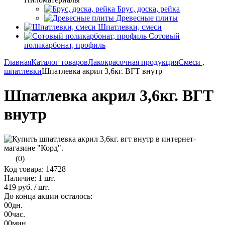
Брус, доска, рейка
Древесные плиты
Шпатлевки, смеси
Сотовый
поликарбонат, профиль
Главная
Каталог товаров
Лакокрасочная продукция
Смеси ,
шпатлевки
Шпатлевка акрил 3,6кг. ВГТ внутр
Шпатлевка акрил 3,6кг. ВГТ
внутр
(0)
Код товара: 14728
Наличие:
1 шт.
419 руб.
/ шт.
До конца акции осталось:
00
дн.
00
час.
00
мин.