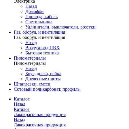
Электрика
Назад
Домофон
Провода, кабель
Светильники
Удлинители, выключатели, розетки
Газ. оборуд. и вентиляция
Газ. оборуд. и вентиляция
Назад
Воздуховод ПВХ
Бытовая техника
Пиломатериалы
Пиломатериалы
Назад
Брус, доска, рейка
Древесные плиты
Шпатлевки, смеси
Сотовый поликарбонат, профиль
Каталог
Назад
Каталог
Лакокрасочная продукция
Назад
Лакокрасочная продукция