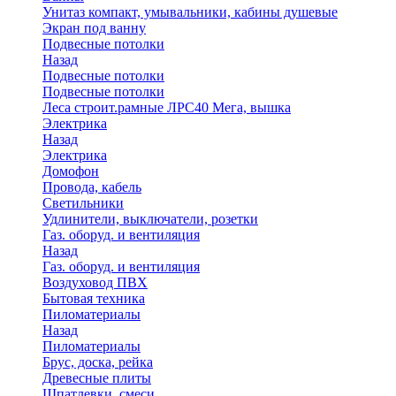
Унитаз компакт, умывальники, кабины душевые
Экран под ванну
Подвесные потолки
Назад
Подвесные потолки
Подвесные потолки
Леса строит.рамные ЛРС40 Мега, вышка
Электрика
Назад
Электрика
Домофон
Провода, кабель
Светильники
Удлинители, выключатели, розетки
Газ. оборуд. и вентиляция
Назад
Газ. оборуд. и вентиляция
Воздуховод ПВХ
Бытовая техника
Пиломатериалы
Назад
Пиломатериалы
Брус, доска, рейка
Древесные плиты
Шпатлевки, смеси