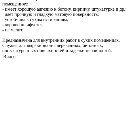
помещениях;
- имеет хорошую адгезию к бетону, кирпичу, штукатурке и др.;
- дает прочную и гладкую матовую поверхность;
- устойчива к сухим истираниям;
- хорошо шлифуется;
- не мелит.
Предназначена для внутренних работ в сухих помещениях.
Служит для выравнивания деревянных, бетонных,
оштукатуренных поверхностей и заделки неровностей.
Видео
Магазин
Наличие:
мало
�� ��������� �����������
������� ��������� � ������
�������� �������� ������� ��
������ ��������, ����� ����
������� �������� �����������
�������� �� ���������� ����.
�������� �� ������