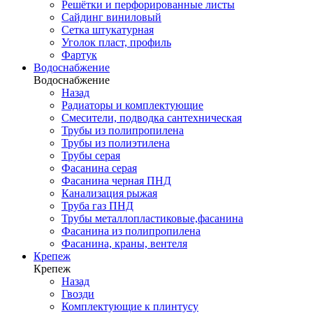
Решётки и перфорированные листы
Сайдинг виниловый
Сетка штукатурная
Уголок пласт, профиль
Фартук
Водоснабжение
Водоснабжение
Назад
Радиаторы и комплектующие
Смесители, подводка сантехническая
Трубы из полипропилена
Трубы из полиэтилена
Трубы серая
Фасанина серая
Фасанина черная ПНД
Канализация рыжая
Труба газ ПНД
Трубы металлопластиковые,фасанина
Фасанина из полипропилена
Фасанина, краны, вентеля
Крепеж
Крепеж
Назад
Гвозди
Комплектующие к плинтусу