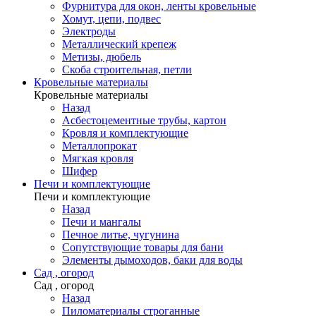
Фурнитура для окон, ленты кровельные
Хомут, цепи, подвес
Электроды
Металлический крепеж
Метизы, дюбель
Скоба строительная, петли
Кровельные материалы
Кровельные материалы
Назад
Асбестоцементные трубы, картон
Кровля и комплектующие
Металлопрокат
Мягкая кровля
Шифер
Печи и комплектующие
Печи и комплектующие
Назад
Печи и мангалы
Печное литье, чугунина
Сопутствующие товары для бани
Элементы дымоходов, баки для воды
Сад , огород
Сад , огород
Назад
Пиломатериалы строганные