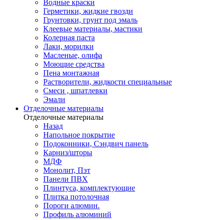
Водные краски
Герметики, жидкие гвозди
Грунтовки, грунт под эмаль
Клеевые материалы, мастики
Колерная паста
Лаки, морилки
Масленые, олифа
Моющие средства
Пена монтажная
Растворители, жидкости специальные
Смеси , шпатлевки
Эмали
Отделочные материалы
Отделочные материалы
Назад
Напольное покрытие
Подоконники, Сэндвич панель
Карниз/шторы
МДФ
Монолит, Пэт
Панели ПВХ
Плинтуса, комплектующие
Плитка потолочная
Пороги алюмин.
Профиль алюминий