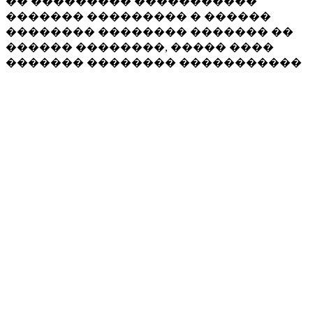
�� ��������� �����������
������� ��������� � ������
�������� �������� ������� ��
������ ��������, ����� ����
������� �������� �����������
�������� �� ���������� ����.
�������� �� ������
�������� (��-��). ������
�������� ����� � ���� ������ �
18 �� 21.00 (��� �������, ��� �����
����������� �� 18.00), ����
������� ���������� ��� (����
����� ����������� ����� 18.00).
�����������
�� ������ ������� ����������
�� ����� ����� � ����� ���� �
������� ��� �����. ���� ������