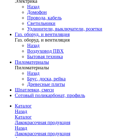
Электрика
Назад
Домофон
Провода, кабель
Светильники
Удлинители, выключатели, розетки
Газ. оборуд. и вентиляция
Газ. оборуд. и вентиляция
Назад
Воздуховод ПВХ
Бытовая техника
Пиломатериалы
Пиломатериалы
Назад
Брус, доска, рейка
Древесные плиты
Шпатлевки, смеси
Сотовый поликарбонат, профиль
Каталог
Назад
Каталог
Лакокрасочная продукция
Назад
Лакокрасочная продукция