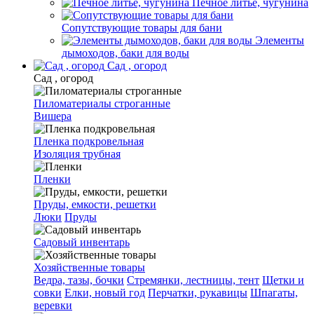
Печное литье, чугунина
Сопутствующие товары для бани
Элементы
дымоходов, баки для воды
Сад , огород
Сад , огород
Пиломатериалы строганные
Вишера
Пленка подкровельная
Изоляция трубная
Пленки
Пруды, емкости, решетки
Люки
Пруды
Садовый инвентарь
Хозяйственные товары
Ведра, тазы, бочки
Стремянки, лестницы, тент
Щетки и
совки
Елки, новый год
Перчатки, рукавицы
Шпагаты,
веревки