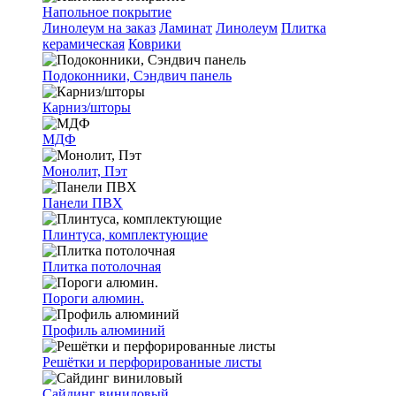
Напольное покрытие
Линолеум на заказ
Ламинат
Линолеум
Плитка
керамическая
Коврики
Подоконники, Сэндвич панель
Карниз/шторы
МДФ
Монолит, Пэт
Панели ПВХ
Плинтуса, комплектующие
Плитка потолочная
Пороги алюмин.
Профиль алюминий
Решётки и перфорированные листы
Сайдинг виниловый