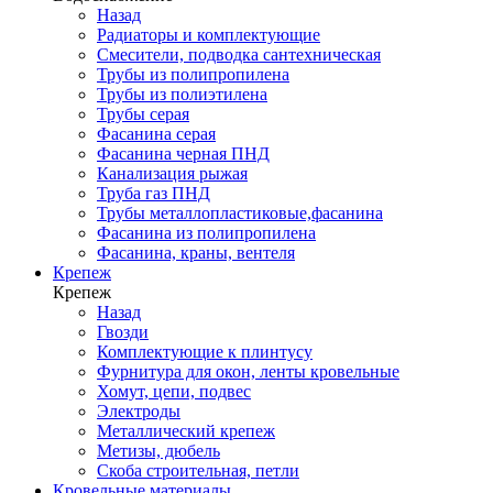
Назад
Радиаторы и комплектующие
Смесители, подводка сантехническая
Трубы из полипропилена
Трубы из полиэтилена
Трубы серая
Фасанина серая
Фасанина черная ПНД
Канализация рыжая
Труба газ ПНД
Трубы металлопластиковые,фасанина
Фасанина из полипропилена
Фасанина, краны, вентеля
Крепеж
Крепеж
Назад
Гвозди
Комплектующие к плинтусу
Фурнитура для окон, ленты кровельные
Хомут, цепи, подвес
Электроды
Металлический крепеж
Метизы, дюбель
Скоба строительная, петли
Кровельные материалы