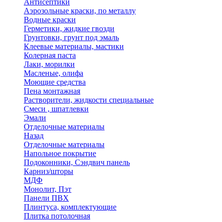
Антисептики
Аэрозольные краски, по металлу
Водные краски
Герметики, жидкие гвозди
Грунтовки, грунт под эмаль
Клеевые материалы, мастики
Колерная паста
Лаки, морилки
Масленые, олифа
Моющие средства
Пена монтажная
Растворители, жидкости специальные
Смеси , шпатлевки
Эмали
Отделочные материалы
Назад
Отделочные материалы
Напольное покрытие
Подоконники, Сэндвич панель
Карниз/шторы
МДФ
Монолит, Пэт
Панели ПВХ
Плинтуса, комплектующие
Плитка потолочная