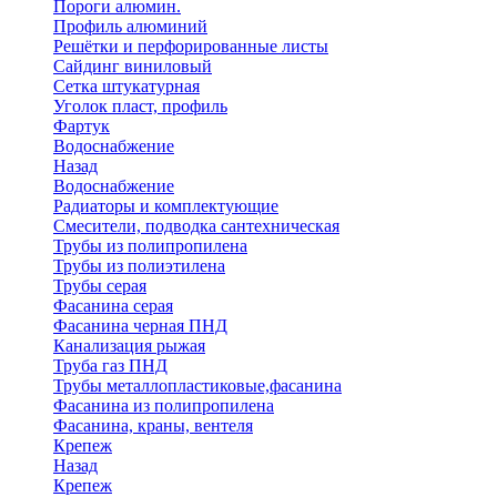
Пороги алюмин.
Профиль алюминий
Решётки и перфорированные листы
Сайдинг виниловый
Сетка штукатурная
Уголок пласт, профиль
Фартук
Водоснабжение
Назад
Водоснабжение
Радиаторы и комплектующие
Смесители, подводка сантехническая
Трубы из полипропилена
Трубы из полиэтилена
Трубы серая
Фасанина серая
Фасанина черная ПНД
Канализация рыжая
Труба газ ПНД
Трубы металлопластиковые,фасанина
Фасанина из полипропилена
Фасанина, краны, вентеля
Крепеж
Назад
Крепеж