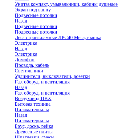
Унитаз компакт, умывальники, кабины душевые
Экран под ванну
Подвесные потолки
Назад
Подвесные потолки
Подвесные потолки
Леса строит.рамные ЛРС40 Мега, вышка
Электрика
Назад
Электрика
Домофон
Провода, кабель
Светильники
Удлинители, выключатели, розетки
Газ. оборуд. и вентиляция
Назад
Газ. оборуд. и вентиляция
Воздуховод ПВХ
Бытовая техника
Пиломатериалы
Назад
Пиломатериалы
Брус, доска, рейка
Древесные плиты
Шпатлевки, смеси