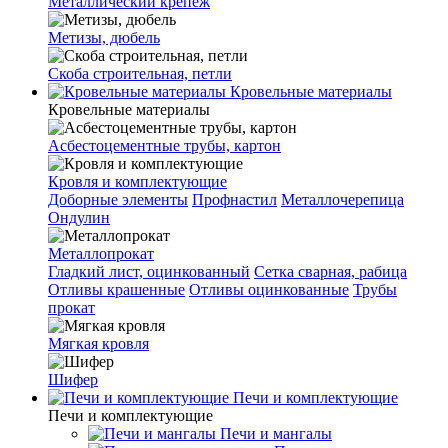
Металлический крепеж
Метизы, дюбель
Скоба строительная, петли
Кровельные материалы
Кровельные материалы
Асбестоцементные трубы, картон
Кровля и комплектующие
Доборные элементы
Профнастил
Металлочерепица
Ондулин
Металлопрокат
Гладкий лист, оцинкованный
Сетка сварная, рабица
Отливы крашенные
Отливы оцинкованные
Трубы
прокат
Мягкая кровля
Шифер
Печи и комплектующие
Печи и комплектующие
Печи и мангалы