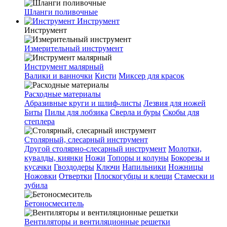
Шланги поливочные
Инструмент
Инструмент
Измерительный инструмент
Инструмент малярный
Валики и ванночки
Кисти
Миксер для красок
Расходные материалы
Абразивные круги и шлиф-листы
Лезвия для ножей
Биты
Пилы для лобзика
Сверла и буры
Скобы для
степлера
Столярный, слесарный инструмент
Другой столярно-слесарный инструмент
Молотки,
кувалды, киянки
Ножи
Топоры и колуны
Бокорезы и
кусачки
Гвоздодеры
Ключи
Напильники
Ножницы
Ножовки
Отвертки
Плоскогубцы и клещи
Стамески и
зубила
Бетоносмеситель
Вентиляторы и вентиляционные решетки