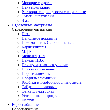
Моющие средства
Пена монтажная
Растворители, жидкости специальные
Смеси , шпатлевки
Эмали
Отделочные материалы
Отделочные материалы
Назад
Напольное покрытие
Подоконники, Сэндвич панель
Карниз/шторы
МДФ
Монолит, Пэт
Панели ПВХ
Плинтуса, комплектующие
Плитка потолочная
Пороги алюмин.
Профиль алюминий
Решётки и перфорированные листы
Сайдинг виниловый
Сетка штукатурная
Уголок пласт, профиль
Фартук
Водоснабжение
Водоснабжение