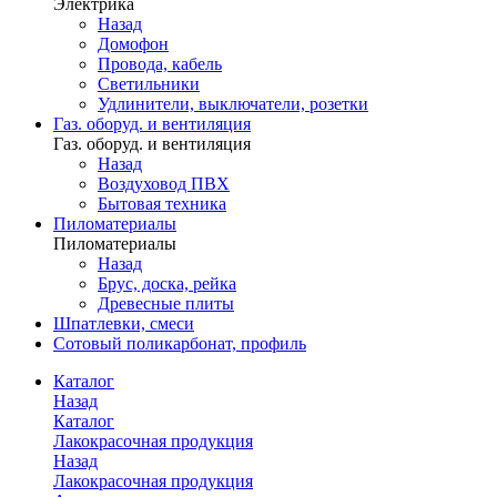
Электрика
Назад
Домофон
Провода, кабель
Светильники
Удлинители, выключатели, розетки
Газ. оборуд. и вентиляция
Газ. оборуд. и вентиляция
Назад
Воздуховод ПВХ
Бытовая техника
Пиломатериалы
Пиломатериалы
Назад
Брус, доска, рейка
Древесные плиты
Шпатлевки, смеси
Сотовый поликарбонат, профиль
Каталог
Назад
Каталог
Лакокрасочная продукция
Назад
Лакокрасочная продукция