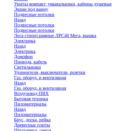
Унитаз компакт, умывальники, кабины душевые
Экран под ванну
Подвесные потолки
Назад
Подвесные потолки
Подвесные потолки
Леса строит.рамные ЛРС40 Мега, вышка
Электрика
Назад
Электрика
Домофон
Провода, кабель
Светильники
Удлинители, выключатели, розетки
Газ. оборуд. и вентиляция
Назад
Газ. оборуд. и вентиляция
Воздуховод ПВХ
Бытовая техника
Пиломатериалы
Назад
Пиломатериалы
Брус, доска, рейка
Древесные плиты
Шпатлевки, смеси