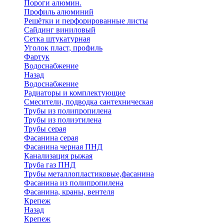
Пороги алюмин.
Профиль алюминий
Решётки и перфорированные листы
Сайдинг виниловый
Сетка штукатурная
Уголок пласт, профиль
Фартук
Водоснабжение
Назад
Водоснабжение
Радиаторы и комплектующие
Смесители, подводка сантехническая
Трубы из полипропилена
Трубы из полиэтилена
Трубы серая
Фасанина серая
Фасанина черная ПНД
Канализация рыжая
Труба газ ПНД
Трубы металлопластиковые,фасанина
Фасанина из полипропилена
Фасанина, краны, вентеля
Крепеж
Назад
Крепеж