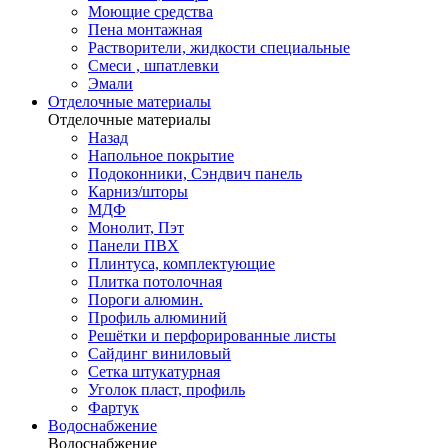
Моющие средства
Пена монтажная
Растворители, жидкости специальные
Смеси , шпатлевки
Эмали
Отделочные материалы
Отделочные материалы
Назад
Напольное покрытие
Подоконники, Сэндвич панель
Карниз/шторы
МДФ
Монолит, Пэт
Панели ПВХ
Плинтуса, комплектующие
Плитка потолочная
Пороги алюмин.
Профиль алюминий
Решётки и перфорированные листы
Сайдинг виниловый
Сетка штукатурная
Уголок пласт, профиль
Фартук
Водоснабжение
Водоснабжение