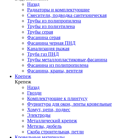
Назад
Радиаторы и комплектующие
Смесители, подводка сантехническая
Трубы из полипропилена
Трубы из полиэтилена
Трубы серая
Фасанина серая
Фасанина черная ПНД
Канализация рыжая
Труба газ ПНД
Трубы металлопластиковые,фасанина
Фасанина из полипропилена
Фасанина, краны, вентеля
Крепеж
Крепеж
Назад
Гвозди
Комплектующие к плинтусу
Фурнитура для окон, ленты кровельные
Хомут, цепи, подвес
Электроды
Металлический крепеж
Метизы, дюбель
Скоба строительная, петли
Кровельные материалы