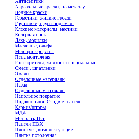
Антисептики
Аэрозольные краски, по металлу
Водные краски
Герметики, жидкие гвозди
Грунтовки, грунт под эмаль
Клеевые материалы, мастики
Колерная паста
Лаки, морилки
Масленые, олифа
Моющие средства
Пена монтажная
Растворители, жидкости специальные
Смеси , шпатлевки
Эмали
Отделочные материалы
Назад
Отделочные материалы
Напольное покрытие
Подоконники, Сэндвич панель
Карниз/шторы
МДФ
Монолит, Пэт
Панели ПВХ
Плинтуса, комплектующие
Плитка потолочная