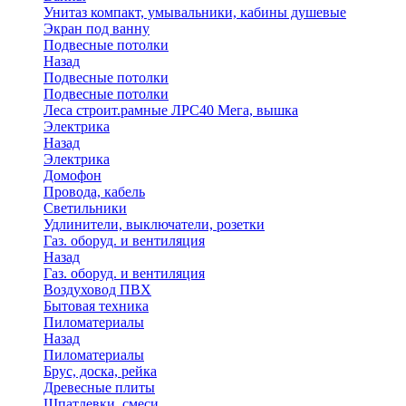
Унитаз компакт, умывальники, кабины душевые
Экран под ванну
Подвесные потолки
Назад
Подвесные потолки
Подвесные потолки
Леса строит.рамные ЛРС40 Мега, вышка
Электрика
Назад
Электрика
Домофон
Провода, кабель
Светильники
Удлинители, выключатели, розетки
Газ. оборуд. и вентиляция
Назад
Газ. оборуд. и вентиляция
Воздуховод ПВХ
Бытовая техника
Пиломатериалы
Назад
Пиломатериалы
Брус, доска, рейка
Древесные плиты
Шпатлевки, смеси