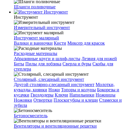
Шланги поливочные
Инструмент
Инструмент
Измерительный инструмент
Инструмент малярный
Валики и ванночки
Кисти
Миксер для красок
Расходные материалы
Абразивные круги и шлиф-листы
Лезвия для ножей
Биты
Пилы для лобзика
Сверла и буры
Скобы для
степлера
Столярный, слесарный инструмент
Другой столярно-слесарный инструмент
Молотки,
кувалды, киянки
Ножи
Топоры и колуны
Бокорезы и
кусачки
Гвоздодеры
Ключи
Напильники
Ножницы
Ножовки
Отвертки
Плоскогубцы и клещи
Стамески и
зубила
Бетоносмеситель
Вентиляторы и вентиляционные решетки