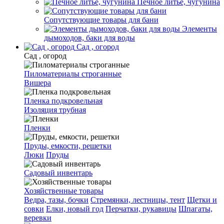
Печное литье, чугунина
Сопутствующие товары для бани
Элементы
дымоходов, баки для воды
Сад , огород
Сад , огород
Пиломатериалы строганные
Вишера
Пленка подкровельная
Изоляция трубная
Пленки
Пруды, емкости, решетки
Люки
Пруды
Садовый инвентарь
Хозяйственные товары
Ведра, тазы, бочки
Стремянки, лестницы, тент
Щетки и
совки
Елки, новый год
Перчатки, рукавицы
Шпагаты,
веревки