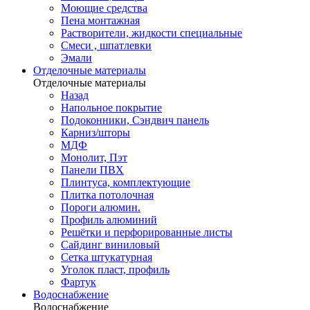
Моющие средства
Пена монтажная
Растворители, жидкости специальные
Смеси , шпатлевки
Эмали
Отделочные материалы
Отделочные материалы
Назад
Напольное покрытие
Подоконники, Сэндвич панель
Карниз/шторы
МДФ
Монолит, Пэт
Панели ПВХ
Плинтуса, комплектующие
Плитка потолочная
Пороги алюмин.
Профиль алюминий
Решётки и перфорированные листы
Сайдинг виниловый
Сетка штукатурная
Уголок пласт, профиль
Фартук
Водоснабжение
Водоснабжение