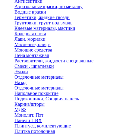
Антисептики
Аэрозольные краски, по металлу
Водные краски
Герметики, жидкие гвозди
Грунтовки, грунт под эмаль
Клеевые материалы, мастики
Колерная паста
Лаки, морилки
Масленые, олифа
Моющие средства
Пена монтажная
Растворители, жидкости специальные
Смеси , шпатлевки
Эмали
Отделочные материалы
Назад
Отделочные материалы
Напольное покрытие
Подоконники, Сэндвич панель
Карниз/шторы
МДФ
Монолит, Пэт
Панели ПВХ
Плинтуса, комплектующие
Плитка потолочная