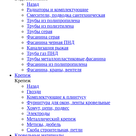
Назад
Радиаторы и комплектующие
Смесители, подводка сантехническая
Трубы из полипропилена
Трубы из полиэтилена
Трубы серая
Фасанина серая
Фасанина черная ПНД
Канализация рыжая
Труба газ ПНД
Трубы металлопластиковые,фасанина
Фасанина из полипропилена
Фасанина, краны, вентеля
Крепеж
Крепеж
Назад
Гвозди
Комплектующие к плинтусу
Фурнитура для окон, ленты кровельные
Хомут, цепи, подвес
Электроды
Металлический крепеж
Метизы, дюбель
Скоба строительная, петли
Кровельные материалы