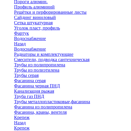
Пороги алюмин.
Профиль алюминий
Решётки и перфорированные листы
Сайдинг виниловый
Сетка штукатурная
Уголок пласт, профиль
Фартук
Водоснабжение
Назад
Водоснабжение
Радиаторы и комплектующие
Смесители, подводка сантехническая
Трубы из полипропилена
Трубы из полиэтилена
Трубы серая
Фасанина серая
Фасанина черная ПНД
Канализация рыжая
Труба газ ПНД
Трубы металлопластиковые,фасанина
Фасанина из полипропилена
Фасанина, краны, вентеля
Крепеж
Назад
Крепеж