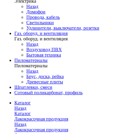
Электрика
Назад
Домофон
Провода, кабель
Светильники
Удлинители, выключатели, розетки
Газ. оборуд. и вентиляция
Газ. оборуд. и вентиляция
Назад
Воздуховод ПВХ
Бытовая техника
Пиломатериалы
Пиломатериалы
Назад
Брус, доска, рейка
Древесные плиты
Шпатлевки, смеси
Сотовый поликарбонат, профиль
Каталог
Назад
Каталог
Лакокрасочная продукция
Назад
Лакокрасочная продукция