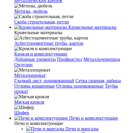
Металлический крепеж
Метизы, дюбель
Скоба строительная, петли
Кровельные материалы
Кровельные материалы
Асбестоцементные трубы, картон
Кровля и комплектующие
Доборные элементы
Профнастил
Металлочерепица
Ондулин
Металлопрокат
Гладкий лист, оцинкованный
Сетка сварная, рабица
Отливы крашенные
Отливы оцинкованные
Трубы
прокат
Мягкая кровля
Шифер
Печи и комплектующие
Печи и комплектующие
Печи и мангалы