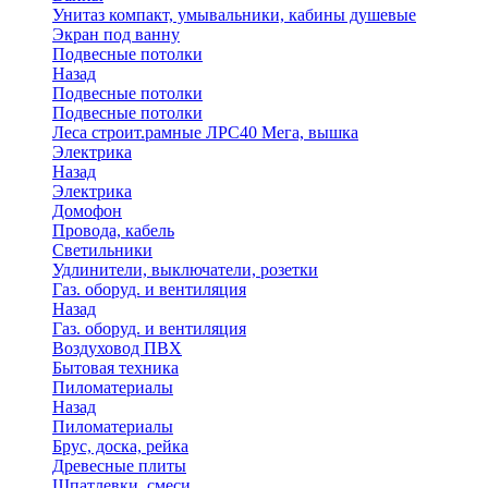
Унитаз компакт, умывальники, кабины душевые
Экран под ванну
Подвесные потолки
Назад
Подвесные потолки
Подвесные потолки
Леса строит.рамные ЛРС40 Мега, вышка
Электрика
Назад
Электрика
Домофон
Провода, кабель
Светильники
Удлинители, выключатели, розетки
Газ. оборуд. и вентиляция
Назад
Газ. оборуд. и вентиляция
Воздуховод ПВХ
Бытовая техника
Пиломатериалы
Назад
Пиломатериалы
Брус, доска, рейка
Древесные плиты
Шпатлевки, смеси