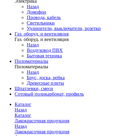
Электрика
Назад
Домофон
Провода, кабель
Светильники
Удлинители, выключатели, розетки
Газ. оборуд. и вентиляция
Газ. оборуд. и вентиляция
Назад
Воздуховод ПВХ
Бытовая техника
Пиломатериалы
Пиломатериалы
Назад
Брус, доска, рейка
Древесные плиты
Шпатлевки, смеси
Сотовый поликарбонат, профиль
Каталог
Назад
Каталог
Лакокрасочная продукция
Назад
Лакокрасочная продукция