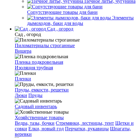
Печное литье, чугунина
Сопутствующие товары для бани
Элементы
дымоходов, баки для воды
Сад , огород
Сад , огород
Пиломатериалы строганные
Вишера
Пленка подкровельная
Изоляция трубная
Пленки
Пруды, емкости, решетки
Люки
Пруды
Садовый инвентарь
Хозяйственные товары
Ведра, тазы, бочки
Стремянки, лестницы, тент
Щетки и
совки
Елки, новый год
Перчатки, рукавицы
Шпагаты,
веревки