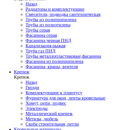
Назад
Радиаторы и комплектующие
Смесители, подводка сантехническая
Трубы из полипропилена
Трубы из полиэтилена
Трубы серая
Фасанина серая
Фасанина черная ПНД
Канализация рыжая
Труба газ ПНД
Трубы металлопластиковые,фасанина
Фасанина из полипропилена
Фасанина, краны, вентеля
Крепеж
Крепеж
Назад
Гвозди
Комплектующие к плинтусу
Фурнитура для окон, ленты кровельные
Хомут, цепи, подвес
Электроды
Металлический крепеж
Метизы, дюбель
Скоба строительная, петли
Кровельные материалы