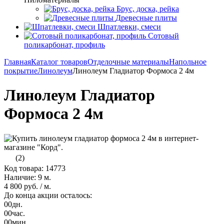
Брус, доска, рейка
Древесные плиты
Шпатлевки, смеси
Сотовый
поликарбонат, профиль
Главная
Каталог товаров
Отделочные материалы
Напольное
покрытие
Линолеум
Линолеум Гладиатор Формоса 2 4м
Линолеум Гладиатор
Формоса 2 4м
(2)
Код товара: 14773
Наличие:
9 м.
4 800 руб.
/ м.
До конца акции осталось:
00
дн.
00
час.
00
мин.