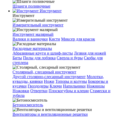
Шланги поливочные
Инструмент
Инструмент
Измерительный инструмент
Инструмент малярный
Валики и ванночки
Кисти
Миксер для красок
Расходные материалы
Абразивные круги и шлиф-листы
Лезвия для ножей
Биты
Пилы для лобзика
Сверла и буры
Скобы для
степлера
Столярный, слесарный инструмент
Другой столярно-слесарный инструмент
Молотки,
кувалды, киянки
Ножи
Топоры и колуны
Бокорезы и
кусачки
Гвоздодеры
Ключи
Напильники
Ножницы
Ножовки
Отвертки
Плоскогубцы и клещи
Стамески и
зубила
Бетоносмеситель
Вентиляторы и вентиляционные решетки