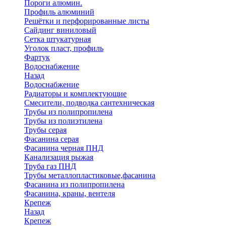
Пороги алюмин.
Профиль алюминий
Решётки и перфорированные листы
Сайдинг виниловый
Сетка штукатурная
Уголок пласт, профиль
Фартук
Водоснабжение
Назад
Водоснабжение
Радиаторы и комплектующие
Смесители, подводка сантехническая
Трубы из полипропилена
Трубы из полиэтилена
Трубы серая
Фасанина серая
Фасанина черная ПНД
Канализация рыжая
Труба газ ПНД
Трубы металлопластиковые,фасанина
Фасанина из полипропилена
Фасанина, краны, вентеля
Крепеж
Назад
Крепеж