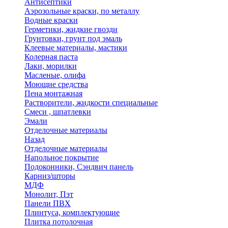
Антисептики
Аэрозольные краски, по металлу
Водные краски
Герметики, жидкие гвозди
Грунтовки, грунт под эмаль
Клеевые материалы, мастики
Колерная паста
Лаки, морилки
Масленые, олифа
Моющие средства
Пена монтажная
Растворители, жидкости специальные
Смеси , шпатлевки
Эмали
Отделочные материалы
Назад
Отделочные материалы
Напольное покрытие
Подоконники, Сэндвич панель
Карниз/шторы
МДФ
Монолит, Пэт
Панели ПВХ
Плинтуса, комплектующие
Плитка потолочная