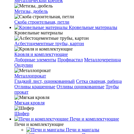
Металлический крепеж
Метизы, дюбель
Скоба строительная, петли
Кровельные материалы
Кровельные материалы
Асбестоцементные трубы, картон
Кровля и комплектующие
Доборные элементы
Профнастил
Металлочерепица
Ондулин
Металлопрокат
Гладкий лист, оцинкованный
Сетка сварная, рабица
Отливы крашенные
Отливы оцинкованные
Трубы
прокат
Мягкая кровля
Шифер
Печи и комплектующие
Печи и комплектующие
Печи и мангалы