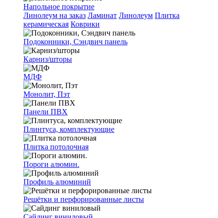
Напольное покрытие
Линолеум на заказ
Ламинат
Линолеум
Плитка
керамическая
Коврики
Подоконники, Сэндвич панель
Карниз/шторы
МДФ
Монолит, Пэт
Панели ПВХ
Плинтуса, комплектующие
Плитка потолочная
Пороги алюмин.
Профиль алюминий
Решётки и перфорированные листы
Сайдинг виниловый