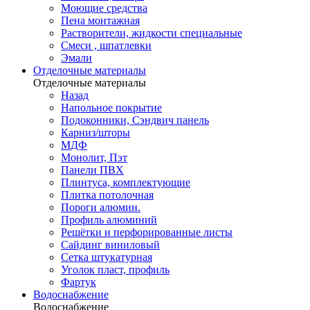
Моющие средства
Пена монтажная
Растворители, жидкости специальные
Смеси , шпатлевки
Эмали
Отделочные материалы
Отделочные материалы
Назад
Напольное покрытие
Подоконники, Сэндвич панель
Карниз/шторы
МДФ
Монолит, Пэт
Панели ПВХ
Плинтуса, комплектующие
Плитка потолочная
Пороги алюмин.
Профиль алюминий
Решётки и перфорированные листы
Сайдинг виниловый
Сетка штукатурная
Уголок пласт, профиль
Фартук
Водоснабжение
Водоснабжение