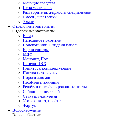
Моющие средства
Пена монтажная
Растворители, жидкости специальные
Смеси , шпатлевки
Эмали
Отделочные материалы
Отделочные материалы
Назад
Напольное покрытие
Подоконники, Сэндвич панель
Карниз/шторы
МДФ
Монолит, Пэт
Панели ПВХ
Плинтуса, комплектующие
Плитка потолочная
Пороги алюмин.
Профиль алюминий
Решётки и перфорированные листы
Сайдинг виниловый
Сетка штукатурная
Уголок пласт, профиль
Фартук
Водоснабжение
Водоснабжение