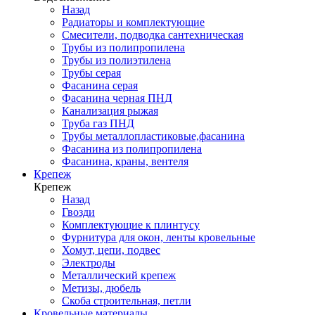
Назад
Радиаторы и комплектующие
Смесители, подводка сантехническая
Трубы из полипропилена
Трубы из полиэтилена
Трубы серая
Фасанина серая
Фасанина черная ПНД
Канализация рыжая
Труба газ ПНД
Трубы металлопластиковые,фасанина
Фасанина из полипропилена
Фасанина, краны, вентеля
Крепеж
Крепеж
Назад
Гвозди
Комплектующие к плинтусу
Фурнитура для окон, ленты кровельные
Хомут, цепи, подвес
Электроды
Металлический крепеж
Метизы, дюбель
Скоба строительная, петли
Кровельные материалы