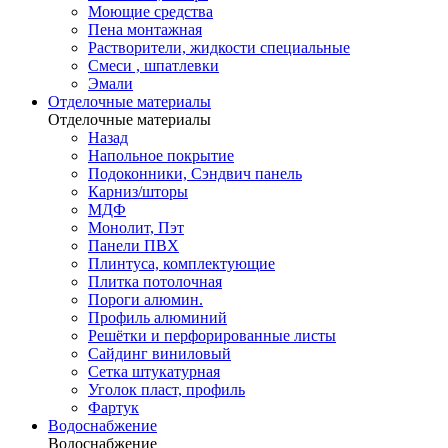
Моющие средства
Пена монтажная
Растворители, жидкости специальные
Смеси , шпатлевки
Эмали
Отделочные материалы
Отделочные материалы
Назад
Напольное покрытие
Подоконники, Сэндвич панель
Карниз/шторы
МДФ
Монолит, Пэт
Панели ПВХ
Плинтуса, комплектующие
Плитка потолочная
Пороги алюмин.
Профиль алюминий
Решётки и перфорированные листы
Сайдинг виниловый
Сетка штукатурная
Уголок пласт, профиль
Фартук
Водоснабжение
Водоснабжение