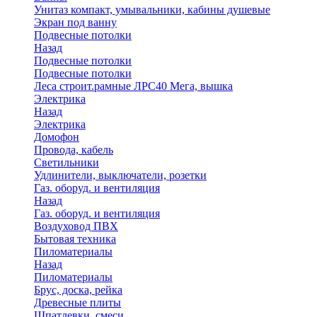
Унитаз компакт, умывальники, кабины душевые
Экран под ванну
Подвесные потолки
Назад
Подвесные потолки
Подвесные потолки
Леса строит.рамные ЛРС40 Мега, вышка
Электрика
Назад
Электрика
Домофон
Провода, кабель
Светильники
Удлинители, выключатели, розетки
Газ. оборуд. и вентиляция
Назад
Газ. оборуд. и вентиляция
Воздуховод ПВХ
Бытовая техника
Пиломатериалы
Назад
Пиломатериалы
Брус, доска, рейка
Древесные плиты
Шпатлевки, смеси