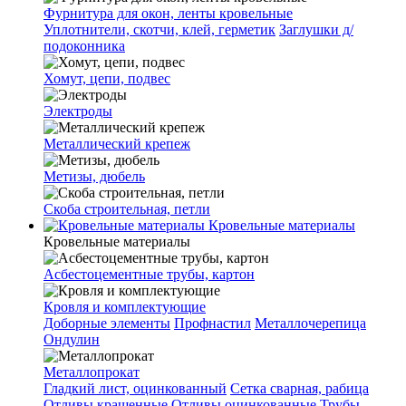
Фурнитура для окон, ленты кровельные
Уплотнители, скотчи, клей, герметик
Заглушки д/
подоконника
Хомут, цепи, подвес
Электроды
Металлический крепеж
Метизы, дюбель
Скоба строительная, петли
Кровельные материалы
Кровельные материалы
Асбестоцементные трубы, картон
Кровля и комплектующие
Доборные элементы
Профнастил
Металлочерепица
Ондулин
Металлопрокат
Гладкий лист, оцинкованный
Сетка сварная, рабица
Отливы крашенные
Отливы оцинкованные
Трубы