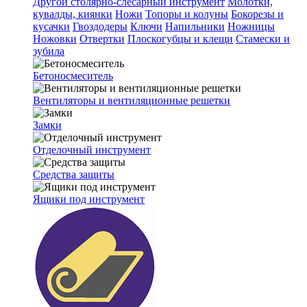
Другой столярно-слесарный инструмент
Молотки,
кувалды, киянки
Ножи
Топоры и колуны
Бокорезы и
кусачки
Гвоздодеры
Ключи
Напильники
Ножницы
Ножовки
Отвертки
Плоскогубцы и клещи
Стамески и
зубила
Бетоносмеситель
Вентиляторы и вентиляционные решетки
Замки
Отделочный инструмент
Средства защиты
Ящики под инструмент