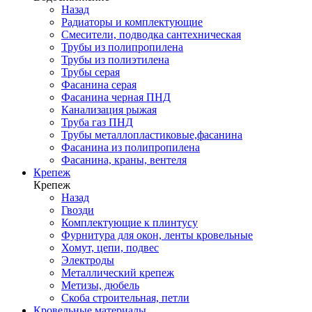
Назад
Радиаторы и комплектующие
Смесители, подводка сантехническая
Трубы из полипропилена
Трубы из полиэтилена
Трубы серая
Фасанина серая
Фасанина черная ПНД
Канализация рыжая
Труба газ ПНД
Трубы металлопластиковые,фасанина
Фасанина из полипропилена
Фасанина, краны, вентеля
Крепеж
Крепеж
Назад
Гвозди
Комплектующие к плинтусу
Фурнитура для окон, ленты кровельные
Хомут, цепи, подвес
Электроды
Металлический крепеж
Метизы, дюбель
Скоба строительная, петли
Кровельные материалы