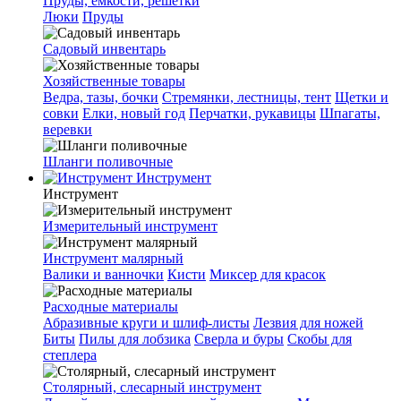
Пруды, емкости, решетки
Люки
Пруды
Садовый инвентарь
Хозяйственные товары
Ведра, тазы, бочки
Стремянки, лестницы, тент
Щетки и
совки
Елки, новый год
Перчатки, рукавицы
Шпагаты,
веревки
Шланги поливочные
Инструмент
Инструмент
Измерительный инструмент
Инструмент малярный
Валики и ванночки
Кисти
Миксер для красок
Расходные материалы
Абразивные круги и шлиф-листы
Лезвия для ножей
Биты
Пилы для лобзика
Сверла и буры
Скобы для
степлера
Столярный, слесарный инструмент