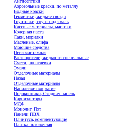
Антисептики
Аэрозольные краски, по металлу
Водные краски
Герметики, жидкие гвозди
Грунтовки, грунт под эмаль
Клеевые материалы, мастики
Колерная паста
Лаки, морилки
Масленые, олифа
Моющие средства
Пена монтажная
Растворители, жидкости специальные
Смеси , шпатлевки
Эмали
Отделочные материалы
Назад
Отделочные материалы
Напольное покрытие
Подоконники, Сэндвич панель
Карниз/шторы
МДФ
Монолит, Пэт
Панели ПВХ
Плинтуса, комплектующие
Плитка потолочная