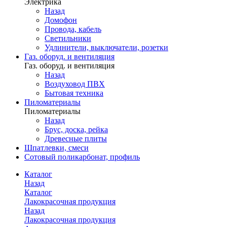
Электрика
Назад
Домофон
Провода, кабель
Светильники
Удлинители, выключатели, розетки
Газ. оборуд. и вентиляция
Газ. оборуд. и вентиляция
Назад
Воздуховод ПВХ
Бытовая техника
Пиломатериалы
Пиломатериалы
Назад
Брус, доска, рейка
Древесные плиты
Шпатлевки, смеси
Сотовый поликарбонат, профиль
Каталог
Назад
Каталог
Лакокрасочная продукция
Назад
Лакокрасочная продукция