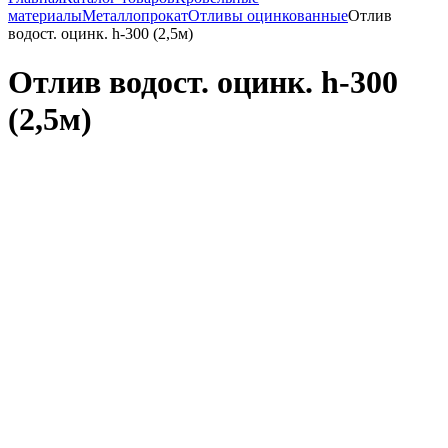
материалы
Металлопрокат
Отливы оцинкованные
Отлив
водост. оцинк. h-300 (2,5м)
Отлив водост. оцинк. h-300
(2,5м)
(0)
Код товара: 5370
Отлив водост. оцинк. h-300 (2,5м)
Подписаться
Не удалось определить ваш город для расчета доставки
Подробнее о доставке
Подарок при покупке
Дарим подарок при покупке данного товара
Выбрать подарок
Поделиться