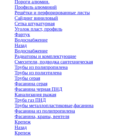
Пороги алюмин.
Профиль алюминий
Решётки и перфорированные листы
Сайдинг виниловый
Сетка штукатурная
Уголок пласт, профиль
Фартук
Водоснабжение
Назад
Водоснабжение
Радиаторы и комплектующие
Смесители, подводка сантехническая
Трубы из полипропилена
Трубы из полиэтилена
Трубы серая
Фасанина серая
Фасанина черная ПНД
Канализация рыжая
Труба газ ПНД
Трубы металлопластиковые,фасанина
Фасанина из полипропилена
Фасанина, краны, вентеля
Крепеж
Назад
Крепеж