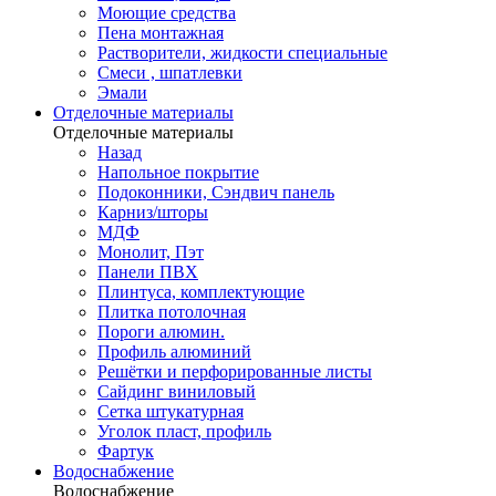
Моющие средства
Пена монтажная
Растворители, жидкости специальные
Смеси , шпатлевки
Эмали
Отделочные материалы
Отделочные материалы
Назад
Напольное покрытие
Подоконники, Сэндвич панель
Карниз/шторы
МДФ
Монолит, Пэт
Панели ПВХ
Плинтуса, комплектующие
Плитка потолочная
Пороги алюмин.
Профиль алюминий
Решётки и перфорированные листы
Сайдинг виниловый
Сетка штукатурная
Уголок пласт, профиль
Фартук
Водоснабжение
Водоснабжение