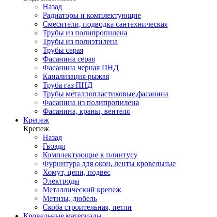
Назад
Радиаторы и комплектующие
Смесители, подводка сантехническая
Трубы из полипропилена
Трубы из полиэтилена
Трубы серая
Фасанина серая
Фасанина черная ПНД
Канализация рыжая
Труба газ ПНД
Трубы металлопластиковые,фасанина
Фасанина из полипропилена
Фасанина, краны, вентеля
Крепеж
Крепеж
Назад
Гвозди
Комплектующие к плинтусу
Фурнитура для окон, ленты кровельные
Хомут, цепи, подвес
Электроды
Металлический крепеж
Метизы, дюбель
Скоба строительная, петли
Кровельные материалы