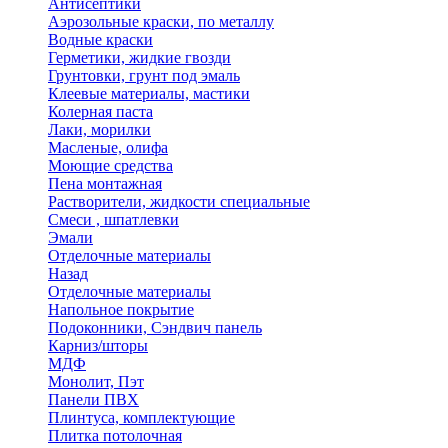
Антисептики
Аэрозольные краски, по металлу
Водные краски
Герметики, жидкие гвозди
Грунтовки, грунт под эмаль
Клеевые материалы, мастики
Колерная паста
Лаки, морилки
Масленые, олифа
Моющие средства
Пена монтажная
Растворители, жидкости специальные
Смеси , шпатлевки
Эмали
Отделочные материалы
Назад
Отделочные материалы
Напольное покрытие
Подоконники, Сэндвич панель
Карниз/шторы
МДФ
Монолит, Пэт
Панели ПВХ
Плинтуса, комплектующие
Плитка потолочная