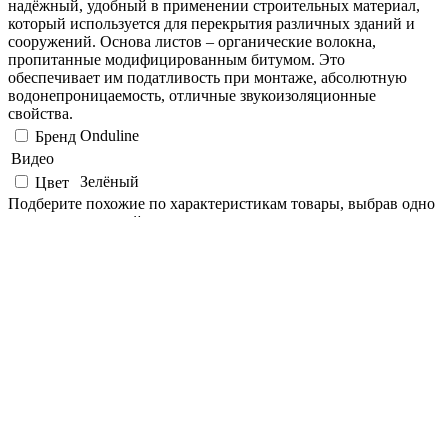
надёжный, удобный в применении строительных материал,
который используется для перекрытия различных зданий и
сооружений. Основа листов – органические волокна,
пропитанные модифицированным битумом. Это
обеспечивает им податливость при монтаже, абсолютную
водонепроницаемость, отличные звукоизоляционные
свойства.
Onduline
Бренд
Видео
Зелёный
Цвет
Подберите похожие по характеристикам товары, выбрав одно
или несколько свойств
Выбрано:
0
Показать
Магазин
Наличие:
мало
�� ��������� �����������
������� ��������� � ������
�������� �������� ������� ��
������ ��������, ����� ����
������� �������� �����������
�������� �� ���������� ����.