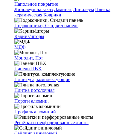
Напольное покрытие
Линолеум на заказ
Ламинат
Линолеум
Плитка
керамическая
Коврики
Подоконники, Сэндвич панель
Карниз/шторы
МДФ
Монолит, Пэт
Панели ПВХ
Плинтуса, комплектующие
Плитка потолочная
Пороги алюмин.
Профиль алюминий
Решётки и перфорированные листы
Сайдинг виниловый