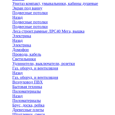
Унитаз компакт, умывальники, кабины душевые
Экран под ванну
Подвесные потолки
Назад
Подвесные потолки
Подвесные потолки
Леса строит.рамные ЛРС40 Мега, вышка
Электрика
Назад
Электрика
Домофон
Провода, кабель
Светильники
Удлинители, выключатели, розетки
Газ. оборуд. и вентиляция
Назад
Газ. оборуд. и вентиляция
Воздуховод ПВХ
Бытовая техника
Пиломатериалы
Назад
Пиломатериалы
Брус, доска, рейка
Древесные плиты
Шпатлевки, смеси