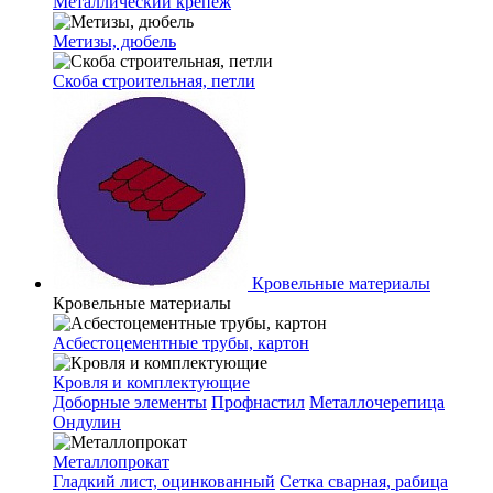
Металлический крепеж
Метизы, дюбель
Скоба строительная, петли
Кровельные материалы
Кровельные материалы
Асбестоцементные трубы, картон
Кровля и комплектующие
Доборные элементы
Профнастил
Металлочерепица
Ондулин
Металлопрокат
Гладкий лист, оцинкованный
Сетка сварная, рабица