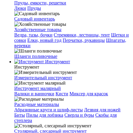
Пруды, емкости, решетки
Люки
Пруды
Садовый инвентарь
Хозяйственные товары
Ведра, тазы, бочки
Стремянки, лестницы, тент
Щетки и
совки
Елки, новый год
Перчатки, рукавицы
Шпагаты,
веревки
Шланги поливочные
Инструмент
Инструмент
Измерительный инструмент
Инструмент малярный
Валики и ванночки
Кисти
Миксер для красок
Расходные материалы
Абразивные круги и шлиф-листы
Лезвия для ножей
Биты
Пилы для лобзика
Сверла и буры
Скобы для
степлера
Столярный, слесарный инструмент