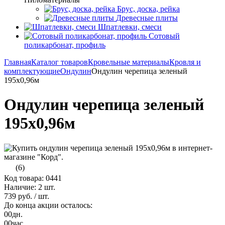
Брус, доска, рейка
Древесные плиты
Шпатлевки, смеси
Сотовый
поликарбонат, профиль
Главная
Каталог товаров
Кровельные материалы
Кровля и
комплектующие
Ондулин
Ондулин черепица зеленый
195х0,96м
Ондулин черепица зеленый
195х0,96м
(6)
Код товара: 0441
Наличие:
2 шт.
739 руб.
/ шт.
До конца акции осталось:
00
дн.
00
час.