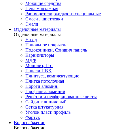
Моющие средства
Пена монтажная
Растворители, жидкости специальные
Смеси , шпатлевки
Эмали
Отделочные материалы
Отделочные материалы
Назад
Напольное покрытие
Подоконники, Сэндвич панель
Карниз/шторы
МДФ
Монолит, Пэт
Панели ПВХ
Плинтуса, комплектующие
Плитка потолочная
Пороги алюмин.
Профиль алюминий
Решётки и перфорированные листы
Сайдинг виниловый
Сетка штукатурная
Уголок пласт, профиль
Фартук
Водоснабжение
Водоснабжение