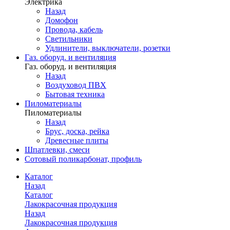
Электрика
Назад
Домофон
Провода, кабель
Светильники
Удлинители, выключатели, розетки
Газ. оборуд. и вентиляция
Газ. оборуд. и вентиляция
Назад
Воздуховод ПВХ
Бытовая техника
Пиломатериалы
Пиломатериалы
Назад
Брус, доска, рейка
Древесные плиты
Шпатлевки, смеси
Сотовый поликарбонат, профиль
Каталог
Назад
Каталог
Лакокрасочная продукция
Назад
Лакокрасочная продукция