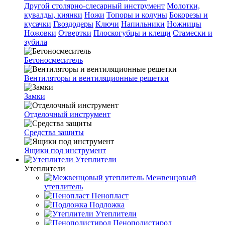
Другой столярно-слесарный инструмент
Молотки,
кувалды, киянки
Ножи
Топоры и колуны
Бокорезы и
кусачки
Гвоздодеры
Ключи
Напильники
Ножницы
Ножовки
Отвертки
Плоскогубцы и клещи
Стамески и
зубила
Бетоносмеситель
Вентиляторы и вентиляционные решетки
Замки
Отделочный инструмент
Средства защиты
Ящики под инструмент
Утеплители
Утеплители
Межвенцовый
утеплитель
Пенопласт
Подложка
Утеплители
Пенополистирол