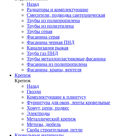
Назад
Радиаторы и комплектующие
Смесители, подводка сантехническая
Трубы из полипропилена
Трубы из полиэтилена
Трубы серая
Фасанина серая
Фасанина черная ПНД
Канализация рыжая
Труба газ ПНД
Трубы металлопластиковые,фасанина
Фасанина из полипропилена
Фасанина, краны, вентеля
Крепеж
Крепеж
Назад
Гвозди
Комплектующие к плинтусу
Фурнитура для окон, ленты кровельные
Хомут, цепи, подвес
Электроды
Металлический крепеж
Метизы, дюбель
Скоба строительная, петли
Кровельные материалы