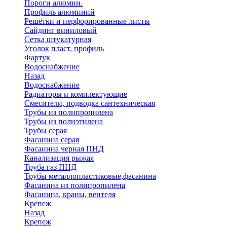
Пороги алюмин.
Профиль алюминий
Решётки и перфорированные листы
Сайдинг виниловый
Сетка штукатурная
Уголок пласт, профиль
Фартук
Водоснабжение
Назад
Водоснабжение
Радиаторы и комплектующие
Смесители, подводка сантехническая
Трубы из полипропилена
Трубы из полиэтилена
Трубы серая
Фасанина серая
Фасанина черная ПНД
Канализация рыжая
Труба газ ПНД
Трубы металлопластиковые,фасанина
Фасанина из полипропилена
Фасанина, краны, вентеля
Крепеж
Назад
Крепеж