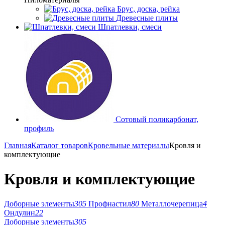
Брус, доска, рейка
Древесные плиты
Шпатлевки, смеси
Сотовый поликарбонат,
профиль
Главная
Каталог товаров
Кровельные материалы
Кровля и
комплектующие
Кровля и комплектующие
Доборные элементы
305
Профнастил
80
Металлочерепица
4
Ондулин
22
Доборные элементы
305