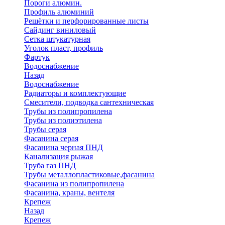
Пороги алюмин.
Профиль алюминий
Решётки и перфорированные листы
Сайдинг виниловый
Сетка штукатурная
Уголок пласт, профиль
Фартук
Водоснабжение
Назад
Водоснабжение
Радиаторы и комплектующие
Смесители, подводка сантехническая
Трубы из полипропилена
Трубы из полиэтилена
Трубы серая
Фасанина серая
Фасанина черная ПНД
Канализация рыжая
Труба газ ПНД
Трубы металлопластиковые,фасанина
Фасанина из полипропилена
Фасанина, краны, вентеля
Крепеж
Назад
Крепеж