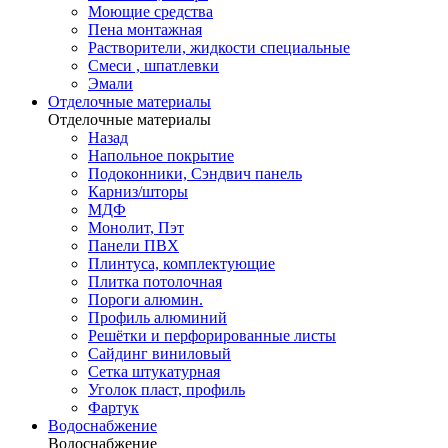
Моющие средства
Пена монтажная
Растворители, жидкости специальные
Смеси , шпатлевки
Эмали
Отделочные материалы
Отделочные материалы
Назад
Напольное покрытие
Подоконники, Сэндвич панель
Карниз/шторы
МДФ
Монолит, Пэт
Панели ПВХ
Плинтуса, комплектующие
Плитка потолочная
Пороги алюмин.
Профиль алюминий
Решётки и перфорированные листы
Сайдинг виниловый
Сетка штукатурная
Уголок пласт, профиль
Фартук
Водоснабжение
Водоснабжение