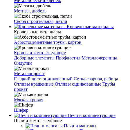
Металлический крепеж
Метизы, дюбель
Скоба строительная, петли
Кровельные материалы
Кровельные материалы
Асбестоцементные трубы, картон
Кровля и комплектующие
Доборные элементы
Профнастил
Металлочерепица
Ондулин
Металлопрокат
Гладкий лист, оцинкованный
Сетка сварная, рабица
Отливы крашенные
Отливы оцинкованные
Трубы
прокат
Мягкая кровля
Шифер
Печи и комплектующие
Печи и комплектующие
Печи и мангалы