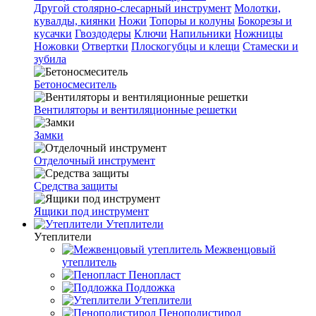
Другой столярно-слесарный инструмент
Молотки,
кувалды, киянки
Ножи
Топоры и колуны
Бокорезы и
кусачки
Гвоздодеры
Ключи
Напильники
Ножницы
Ножовки
Отвертки
Плоскогубцы и клещи
Стамески и
зубила
Бетоносмеситель
Вентиляторы и вентиляционные решетки
Замки
Отделочный инструмент
Средства защиты
Ящики под инструмент
Утеплители
Утеплители
Межвенцовый
утеплитель
Пенопласт
Подложка
Утеплители
Пенополистирол