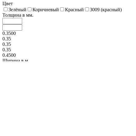
Цвет
Зелёный
Коричневый
Красный
3009 (красный)
Толщина в мм.
0.3500
0.35
0.35
0.35
0.4500
Ширина в м.
1.0600
1.06
1.06
2.06
2
Диаметр в мм.
110
126
142