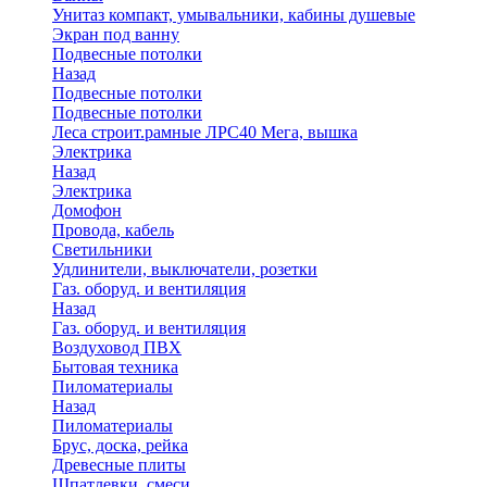
Унитаз компакт, умывальники, кабины душевые
Экран под ванну
Подвесные потолки
Назад
Подвесные потолки
Подвесные потолки
Леса строит.рамные ЛРС40 Мега, вышка
Электрика
Назад
Электрика
Домофон
Провода, кабель
Светильники
Удлинители, выключатели, розетки
Газ. оборуд. и вентиляция
Назад
Газ. оборуд. и вентиляция
Воздуховод ПВХ
Бытовая техника
Пиломатериалы
Назад
Пиломатериалы
Брус, доска, рейка
Древесные плиты
Шпатлевки, смеси