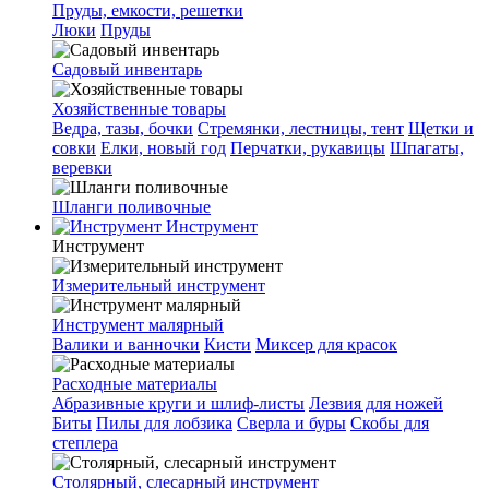
Пруды, емкости, решетки
Люки
Пруды
Садовый инвентарь
Хозяйственные товары
Ведра, тазы, бочки
Стремянки, лестницы, тент
Щетки и
совки
Елки, новый год
Перчатки, рукавицы
Шпагаты,
веревки
Шланги поливочные
Инструмент
Инструмент
Измерительный инструмент
Инструмент малярный
Валики и ванночки
Кисти
Миксер для красок
Расходные материалы
Абразивные круги и шлиф-листы
Лезвия для ножей
Биты
Пилы для лобзика
Сверла и буры
Скобы для
степлера
Столярный, слесарный инструмент