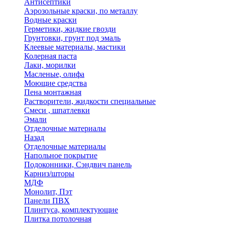
Антисептики
Аэрозольные краски, по металлу
Водные краски
Герметики, жидкие гвозди
Грунтовки, грунт под эмаль
Клеевые материалы, мастики
Колерная паста
Лаки, морилки
Масленые, олифа
Моющие средства
Пена монтажная
Растворители, жидкости специальные
Смеси , шпатлевки
Эмали
Отделочные материалы
Назад
Отделочные материалы
Напольное покрытие
Подоконники, Сэндвич панель
Карниз/шторы
МДФ
Монолит, Пэт
Панели ПВХ
Плинтуса, комплектующие
Плитка потолочная