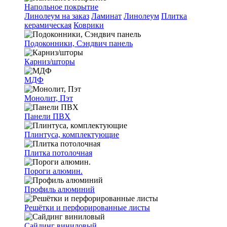
Напольное покрытие
Линолеум на заказ
Ламинат
Линолеум
Плитка
керамическая
Коврики
Подоконники, Сэндвич панель
Карниз/шторы
МДФ
Монолит, Пэт
Панели ПВХ
Плинтуса, комплектующие
Плитка потолочная
Пороги алюмин.
Профиль алюминий
Решётки и перфорированные листы
Сайдинг виниловый