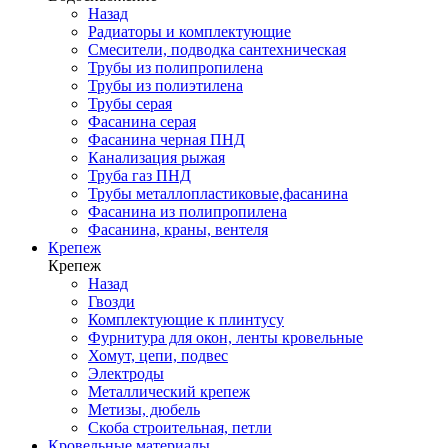
Назад
Радиаторы и комплектующие
Смесители, подводка сантехническая
Трубы из полипропилена
Трубы из полиэтилена
Трубы серая
Фасанина серая
Фасанина черная ПНД
Канализация рыжая
Труба газ ПНД
Трубы металлопластиковые,фасанина
Фасанина из полипропилена
Фасанина, краны, вентеля
Крепеж
Крепеж
Назад
Гвозди
Комплектующие к плинтусу
Фурнитура для окон, ленты кровельные
Хомут, цепи, подвес
Электроды
Металлический крепеж
Метизы, дюбель
Скоба строительная, петли
Кровельные материалы