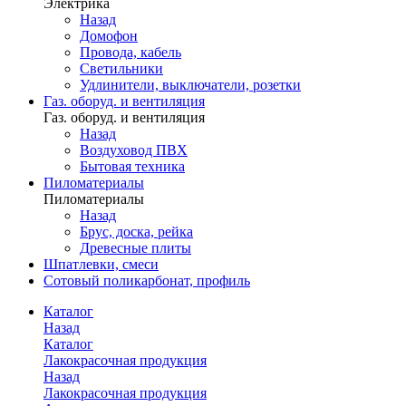
Электрика
Назад
Домофон
Провода, кабель
Светильники
Удлинители, выключатели, розетки
Газ. оборуд. и вентиляция
Газ. оборуд. и вентиляция
Назад
Воздуховод ПВХ
Бытовая техника
Пиломатериалы
Пиломатериалы
Назад
Брус, доска, рейка
Древесные плиты
Шпатлевки, смеси
Сотовый поликарбонат, профиль
Каталог
Назад
Каталог
Лакокрасочная продукция
Назад
Лакокрасочная продукция