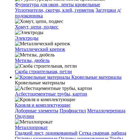
Фурнитура для окон, ленты кровельные
Уплотнители, скотчи, клей, герметик
Заглушки д/
подоконника
Хомут, цепи, подвес
Электроды
Металлический крепеж
Метизы, дюбель
Скоба строительная, петли
Кровельные материалы
Кровельные материалы
Асбестоцементные трубы, картон
Кровля и комплектующие
Доборные элементы
Профнастил
Металлочерепица
Ондулин
Металлопрокат
Гладкий лист, оцинкованный
Сетка сварная, рабица
Отливы крашенные
Отливы оцинкованные
Трубы