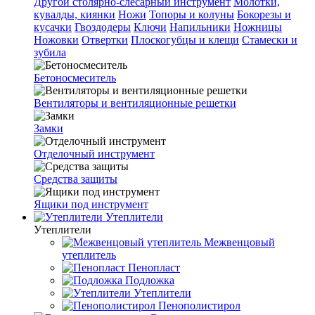
Другой столярно-слесарный инструмент
Молотки,
кувалды, киянки
Ножи
Топоры и колуны
Бокорезы и
кусачки
Гвоздодеры
Ключи
Напильники
Ножницы
Ножовки
Отвертки
Плоскогубцы и клещи
Стамески и
зубила
Бетоносмеситель
Вентиляторы и вентиляционные решетки
Замки
Отделочный инструмент
Средства защиты
Ящики под инструмент
Утеплители
Утеплители
Межвенцовый
утеплитель
Пенопласт
Подложка
Утеплители
Пенополистирол