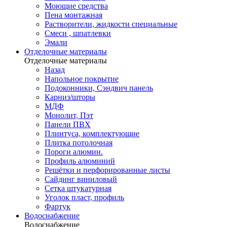
Моющие средства
Пена монтажная
Растворители, жидкости специальные
Смеси , шпатлевки
Эмали
Отделочные материалы
Отделочные материалы
Назад
Напольное покрытие
Подоконники, Сэндвич панель
Карниз/шторы
МДФ
Монолит, Пэт
Панели ПВХ
Плинтуса, комплектующие
Плитка потолочная
Пороги алюмин.
Профиль алюминий
Решётки и перфорированные листы
Сайдинг виниловый
Сетка штукатурная
Уголок пласт, профиль
Фартук
Водоснабжение
Водоснабжение