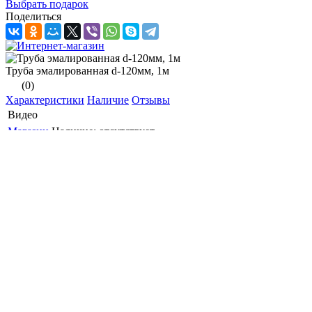
Выбрать подарок
Поделиться
Труба эмалированная d-120мм, 1м
(0)
Характеристики
Наличие
Отзывы
Видео
Магазин
Наличие:
отсутствует
�� ��������� �����������
������� ��������� � ������
�������� �������� ������� ��
������ ��������, ����� ����
������� �������� �����������
�������� �� ���������� ����.
�������� �� ������
�������� (��-��). ������
�������� ����� � ���� ������ �