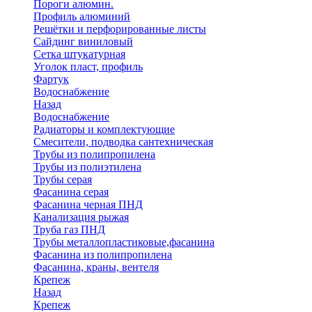
Пороги алюмин.
Профиль алюминий
Решётки и перфорированные листы
Сайдинг виниловый
Сетка штукатурная
Уголок пласт, профиль
Фартук
Водоснабжение
Назад
Водоснабжение
Радиаторы и комплектующие
Смесители, подводка сантехническая
Трубы из полипропилена
Трубы из полиэтилена
Трубы серая
Фасанина серая
Фасанина черная ПНД
Канализация рыжая
Труба газ ПНД
Трубы металлопластиковые,фасанина
Фасанина из полипропилена
Фасанина, краны, вентеля
Крепеж
Назад
Крепеж