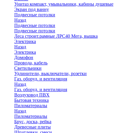
Унитаз компакт, умывальники, кабины душевые
Экран под ванну
Подвесные потолки
Назад
Подвесные потолки
Подвесные потолки
Леса строит.рамные ЛРС40 Мега, вышка
Электрика
Назад
Электрика
Домофон
Провода, кабель
Светильники
Удлинители, выключатели, розетки
Газ. оборуд. и вентиляция
Назад
Газ. оборуд. и вентиляция
Воздуховод ПВХ
Бытовая техника
Пиломатериалы
Назад
Пиломатериалы
Брус, доска, рейка
Древесные плиты
Шпатлевки, смеси