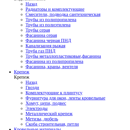
Назад
Радиаторы и комплектующие
Смесители, подводка сантехническая
Трубы из полипропилена
Трубы из полиэтилена
Трубы серая
Фасанина серая
Фасанина черная ПНД
Канализация рыжая
Труба газ ПНД
Трубы металлопластиковые,фасанина
Фасанина из полипропилена
Фасанина, краны, вентеля
Крепеж
Крепеж
Назад
Гвозди
Комплектующие к плинтусу
Фурнитура для окон, ленты кровельные
Хомут, цепи, подвес
Электроды
Металлический крепеж
Метизы, дюбель
Скоба строительная, петли
Кровельные материалы