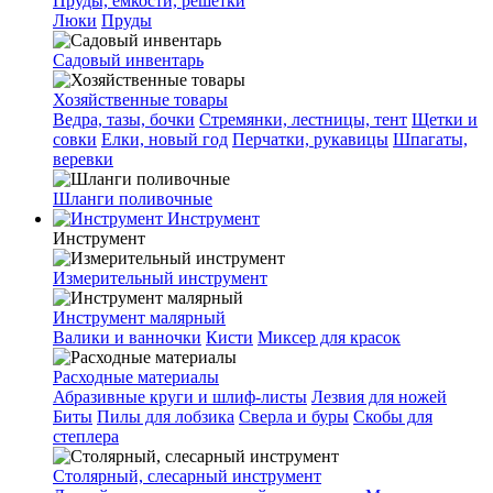
Пруды, емкости, решетки
Люки
Пруды
Садовый инвентарь
Хозяйственные товары
Ведра, тазы, бочки
Стремянки, лестницы, тент
Щетки и
совки
Елки, новый год
Перчатки, рукавицы
Шпагаты,
веревки
Шланги поливочные
Инструмент
Инструмент
Измерительный инструмент
Инструмент малярный
Валики и ванночки
Кисти
Миксер для красок
Расходные материалы
Абразивные круги и шлиф-листы
Лезвия для ножей
Биты
Пилы для лобзика
Сверла и буры
Скобы для
степлера
Столярный, слесарный инструмент