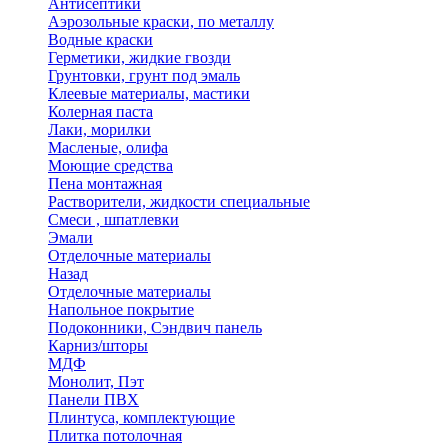
Антисептики
Аэрозольные краски, по металлу
Водные краски
Герметики, жидкие гвозди
Грунтовки, грунт под эмаль
Клеевые материалы, мастики
Колерная паста
Лаки, морилки
Масленые, олифа
Моющие средства
Пена монтажная
Растворители, жидкости специальные
Смеси , шпатлевки
Эмали
Отделочные материалы
Назад
Отделочные материалы
Напольное покрытие
Подоконники, Сэндвич панель
Карниз/шторы
МДФ
Монолит, Пэт
Панели ПВХ
Плинтуса, комплектующие
Плитка потолочная