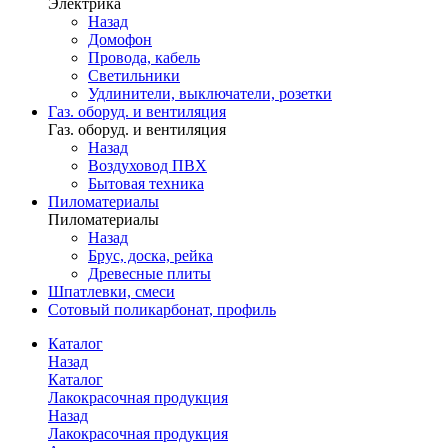
Электрика
Назад
Домофон
Провода, кабель
Светильники
Удлинители, выключатели, розетки
Газ. оборуд. и вентиляция
Газ. оборуд. и вентиляция
Назад
Воздуховод ПВХ
Бытовая техника
Пиломатериалы
Пиломатериалы
Назад
Брус, доска, рейка
Древесные плиты
Шпатлевки, смеси
Сотовый поликарбонат, профиль
Каталог
Назад
Каталог
Лакокрасочная продукция
Назад
Лакокрасочная продукция