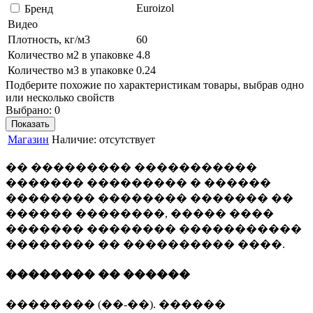
Euroizol
Бренд
Видео
Плотность, кг/м3
60
Количество м2 в упаковке
4.8
Количество м3 в упаковке
0.24
Подберите похожие по характеристикам товары, выбрав одно
или несколько свойств
Выбрано:
0
Показать
Магазин
Наличие:
отсутствует
�� ��������� �����������
������� ��������� � ������
�������� �������� ������� ��
������ ��������, ����� ����
������� �������� �����������
�������� �� ���������� ����.
�������� �� ������
�������� (��-��). ������