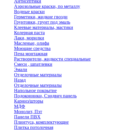
Антисептики
Аэрозольные краски, по металлу
Водные краски
Герметики, жидкие гвозди
Грунтовки, грунт под эмаль
Клеевые материалы, мастики
Колерная паста
Лаки, морилки
Масленые, олифа
Моющие средства
Пена монтажная
Растворители, жидкости специальные
Смеси , шпатлевки
Эмали
Отделочные материалы
Назад
Отделочные материалы
Напольное покрытие
Подоконники, Сэндвич панель
Карниз/шторы
МДФ
Монолит, Пэт
Панели ПВХ
Плинтуса, комплектующие
Плитка потолочная