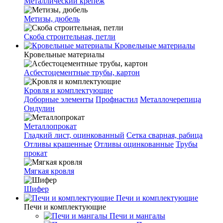
Металлический крепеж
Метизы, дюбель
Скоба строительная, петли
Кровельные материалы
Кровельные материалы
Асбестоцементные трубы, картон
Кровля и комплектующие
Доборные элементы
Профнастил
Металлочерепица
Ондулин
Металлопрокат
Гладкий лист, оцинкованный
Сетка сварная, рабица
Отливы крашенные
Отливы оцинкованные
Трубы
прокат
Мягкая кровля
Шифер
Печи и комплектующие
Печи и комплектующие
Печи и мангалы