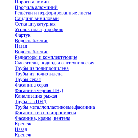
Пороги алюмин.
Профиль алюминий
Решётки и перфорированные листы
Сайдинг виниловый
Сетка штукатурная
Уголок пласт, профиль
Фартук
Водоснабжение
Назад
Водоснабжение
Радиаторы и комплектующие
Смесители, подводка сантехническая
Трубы из полипропилена
Трубы из полиэтилена
Трубы серая
Фасанина серая
Фасанина черная ПНД
Канализация рыжая
Труба газ ПНД
Трубы металлопластиковые,фасанина
Фасанина из полипропилена
Фасанина, краны, вентеля
Крепеж
Назад
Крепеж