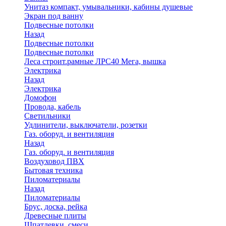
Унитаз компакт, умывальники, кабины душевые
Экран под ванну
Подвесные потолки
Назад
Подвесные потолки
Подвесные потолки
Леса строит.рамные ЛРС40 Мега, вышка
Электрика
Назад
Электрика
Домофон
Провода, кабель
Светильники
Удлинители, выключатели, розетки
Газ. оборуд. и вентиляция
Назад
Газ. оборуд. и вентиляция
Воздуховод ПВХ
Бытовая техника
Пиломатериалы
Назад
Пиломатериалы
Брус, доска, рейка
Древесные плиты
Шпатлевки, смеси