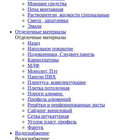
Моющие средства
Пена монтажная
Растворители, жидкости специальные
Смеси , шпатлевки
Эмали
Отделочные материалы
Отделочные материалы
Назад
Напольное покрытие
Подоконники, Сэндвич панель
Карниз/шторы
МДФ
Монолит, Пэт
Панели ПВХ
Плинтуса, комплектующие
Плитка потолочная
Пороги алюмин.
Профиль алюминий
Решётки и перфорированные листы
Сайдинг виниловый
Сетка штукатурная
Уголок пласт, профиль
Фартук
Водоснабжение
Водоснабжение