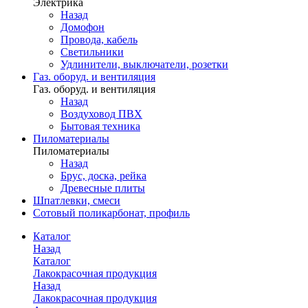
Электрика
Назад
Домофон
Провода, кабель
Светильники
Удлинители, выключатели, розетки
Газ. оборуд. и вентиляция
Газ. оборуд. и вентиляция
Назад
Воздуховод ПВХ
Бытовая техника
Пиломатериалы
Пиломатериалы
Назад
Брус, доска, рейка
Древесные плиты
Шпатлевки, смеси
Сотовый поликарбонат, профиль
Каталог
Назад
Каталог
Лакокрасочная продукция
Назад
Лакокрасочная продукция