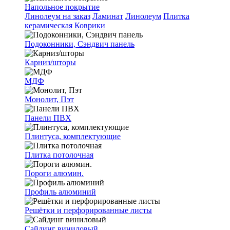
Напольное покрытие
Линолеум на заказ
Ламинат
Линолеум
Плитка
керамическая
Коврики
Подоконники, Сэндвич панель
Карниз/шторы
МДФ
Монолит, Пэт
Панели ПВХ
Плинтуса, комплектующие
Плитка потолочная
Пороги алюмин.
Профиль алюминий
Решётки и перфорированные листы
Сайдинг виниловый