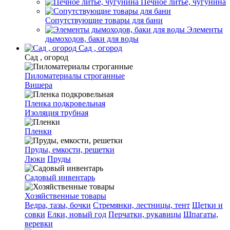
Печное литье, чугунина
Сопутствующие товары для бани
Элементы
дымоходов, баки для воды
Сад , огород
Сад , огород
Пиломатериалы строганные
Вишера
Пленка подкровельная
Изоляция трубная
Пленки
Пруды, емкости, решетки
Люки
Пруды
Садовый инвентарь
Хозяйственные товары
Ведра, тазы, бочки
Стремянки, лестницы, тент
Щетки и
совки
Елки, новый год
Перчатки, рукавицы
Шпагаты,
веревки