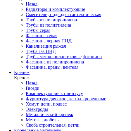
Назад
Радиаторы и комплектующие
Смесители, подводка сантехническая
Трубы из полипропилена
Трубы из полиэтилена
Трубы серая
Фасанина серая
Фасанина черная ПНД
Канализация рыжая
Труба газ ПНД
Трубы металлопластиковые,фасанина
Фасанина из полипропилена
Фасанина, краны, вентеля
Крепеж
Крепеж
Назад
Гвозди
Комплектующие к плинтусу
Фурнитура для окон, ленты кровельные
Хомут, цепи, подвес
Электроды
Металлический крепеж
Метизы, дюбель
Скоба строительная, петли
Кровельные материалы