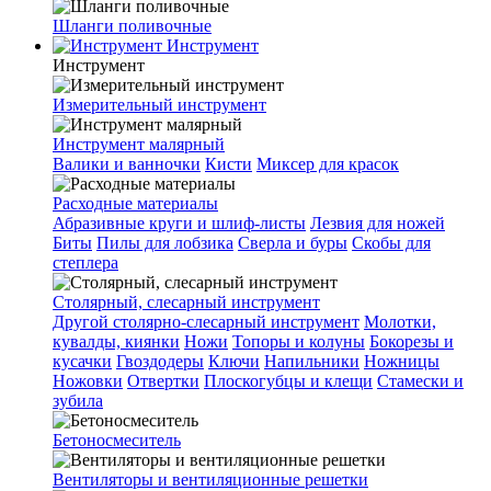
Шланги поливочные
Инструмент
Инструмент
Измерительный инструмент
Инструмент малярный
Валики и ванночки
Кисти
Миксер для красок
Расходные материалы
Абразивные круги и шлиф-листы
Лезвия для ножей
Биты
Пилы для лобзика
Сверла и буры
Скобы для
степлера
Столярный, слесарный инструмент
Другой столярно-слесарный инструмент
Молотки,
кувалды, киянки
Ножи
Топоры и колуны
Бокорезы и
кусачки
Гвоздодеры
Ключи
Напильники
Ножницы
Ножовки
Отвертки
Плоскогубцы и клещи
Стамески и
зубила
Бетоносмеситель
Вентиляторы и вентиляционные решетки