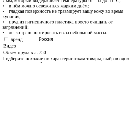
7 мм, который выдерживает температуры от –55 до 55 °С;
• в нём можно освежиться жарким днём;
• гладкая поверхность не травмирует вашу кожу во время
купания;
• пруд из гигиеничного пластика просто очищать от
загрязнений;
• легко транспортировать из-за небольшой массы.
Россия
Бренд
Видео
Объём пруда в л.
750
Подберите похожие по характеристикам товары, выбрав одно
или несколько свойств
Выбрано:
0
Показать
Магазин
Наличие:
отсутствует
�� ��������� �����������
������� ��������� � ������
�������� �������� ������� ��
������ ��������, ����� ����
������� �������� �����������
�������� �� ���������� ����.