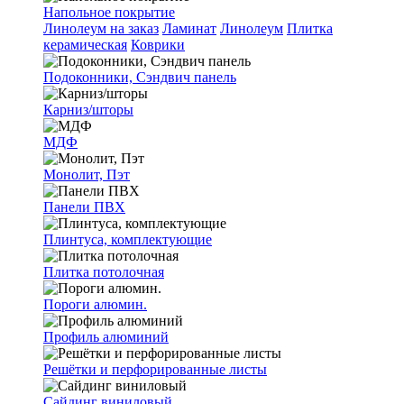
Напольное покрытие
Линолеум на заказ
Ламинат
Линолеум
Плитка
керамическая
Коврики
Подоконники, Сэндвич панель
Карниз/шторы
МДФ
Монолит, Пэт
Панели ПВХ
Плинтуса, комплектующие
Плитка потолочная
Пороги алюмин.
Профиль алюминий
Решётки и перфорированные листы
Сайдинг виниловый