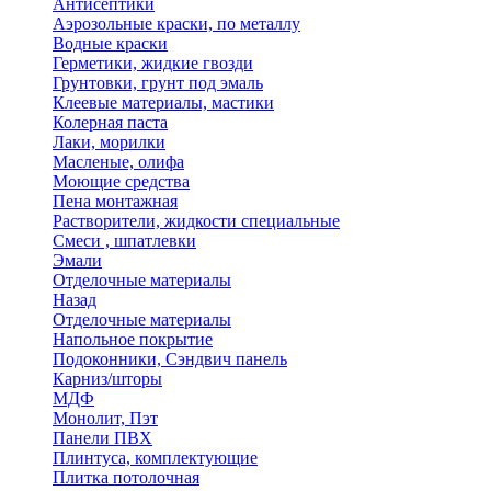
Антисептики
Аэрозольные краски, по металлу
Водные краски
Герметики, жидкие гвозди
Грунтовки, грунт под эмаль
Клеевые материалы, мастики
Колерная паста
Лаки, морилки
Масленые, олифа
Моющие средства
Пена монтажная
Растворители, жидкости специальные
Смеси , шпатлевки
Эмали
Отделочные материалы
Назад
Отделочные материалы
Напольное покрытие
Подоконники, Сэндвич панель
Карниз/шторы
МДФ
Монолит, Пэт
Панели ПВХ
Плинтуса, комплектующие
Плитка потолочная