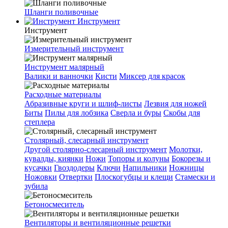
Шланги поливочные
Инструмент
Инструмент
Измерительный инструмент
Инструмент малярный
Валики и ванночки
Кисти
Миксер для красок
Расходные материалы
Абразивные круги и шлиф-листы
Лезвия для ножей
Биты
Пилы для лобзика
Сверла и буры
Скобы для
степлера
Столярный, слесарный инструмент
Другой столярно-слесарный инструмент
Молотки,
кувалды, киянки
Ножи
Топоры и колуны
Бокорезы и
кусачки
Гвоздодеры
Ключи
Напильники
Ножницы
Ножовки
Отвертки
Плоскогубцы и клещи
Стамески и
зубила
Бетоносмеситель
Вентиляторы и вентиляционные решетки