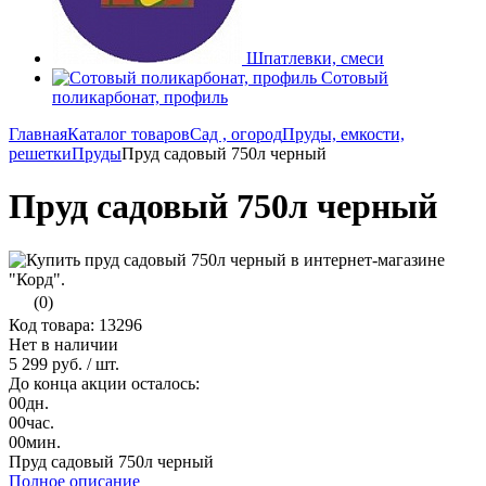
Шпатлевки, смеси
Сотовый
поликарбонат, профиль
Главная
Каталог товаров
Сад , огород
Пруды, емкости,
решетки
Пруды
Пруд садовый 750л черный
Пруд садовый 750л черный
(0)
Код товара: 13296
Нет в наличии
5 299 руб.
/ шт.
До конца акции осталось:
00
дн.
00
час.
00
мин.
Пруд садовый 750л черный
Полное описание