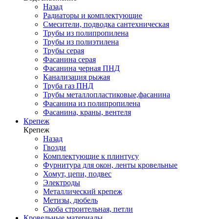
Назад
Радиаторы и комплектующие
Смесители, подводка сантехническая
Трубы из полипропилена
Трубы из полиэтилена
Трубы серая
Фасанина серая
Фасанина черная ПНД
Канализация рыжая
Труба газ ПНД
Трубы металлопластиковые,фасанина
Фасанина из полипропилена
Фасанина, краны, вентеля
Крепеж
Крепеж
Назад
Гвозди
Комплектующие к плинтусу
Фурнитура для окон, ленты кровельные
Хомут, цепи, подвес
Электроды
Металлический крепеж
Метизы, дюбель
Скоба строительная, петли
Кровельные материалы