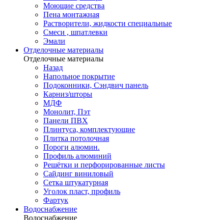
Моющие средства
Пена монтажная
Растворители, жидкости специальные
Смеси , шпатлевки
Эмали
Отделочные материалы
Отделочные материалы
Назад
Напольное покрытие
Подоконники, Сэндвич панель
Карниз/шторы
МДФ
Монолит, Пэт
Панели ПВХ
Плинтуса, комплектующие
Плитка потолочная
Пороги алюмин.
Профиль алюминий
Решётки и перфорированные листы
Сайдинг виниловый
Сетка штукатурная
Уголок пласт, профиль
Фартук
Водоснабжение
Водоснабжение