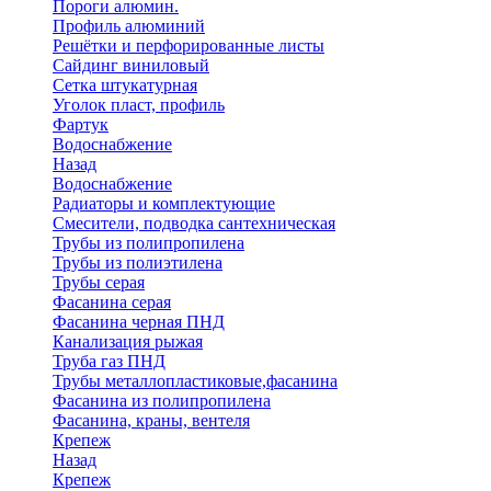
Пороги алюмин.
Профиль алюминий
Решётки и перфорированные листы
Сайдинг виниловый
Сетка штукатурная
Уголок пласт, профиль
Фартук
Водоснабжение
Назад
Водоснабжение
Радиаторы и комплектующие
Смесители, подводка сантехническая
Трубы из полипропилена
Трубы из полиэтилена
Трубы серая
Фасанина серая
Фасанина черная ПНД
Канализация рыжая
Труба газ ПНД
Трубы металлопластиковые,фасанина
Фасанина из полипропилена
Фасанина, краны, вентеля
Крепеж
Назад
Крепеж