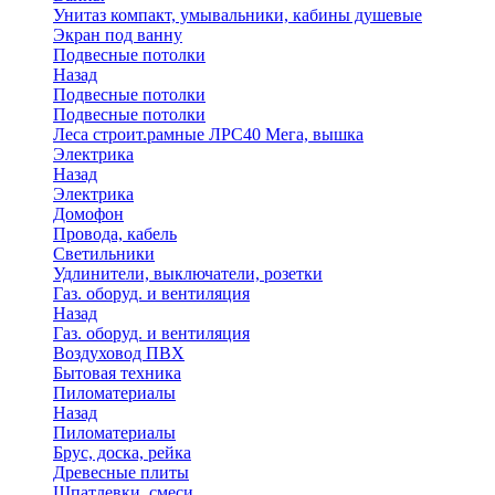
Унитаз компакт, умывальники, кабины душевые
Экран под ванну
Подвесные потолки
Назад
Подвесные потолки
Подвесные потолки
Леса строит.рамные ЛРС40 Мега, вышка
Электрика
Назад
Электрика
Домофон
Провода, кабель
Светильники
Удлинители, выключатели, розетки
Газ. оборуд. и вентиляция
Назад
Газ. оборуд. и вентиляция
Воздуховод ПВХ
Бытовая техника
Пиломатериалы
Назад
Пиломатериалы
Брус, доска, рейка
Древесные плиты
Шпатлевки, смеси