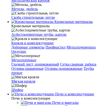
Металлический крепеж
Метизы, дюбель
Скоба строительная, петли
Кровельные материалы
Кровельные материалы
Асбестоцементные трубы, картон
Кровля и комплектующие
Доборные элементы
Профнастил
Металлочерепица
Ондулин
Металлопрокат
Гладкий лист, оцинкованный
Сетка сварная, рабица
Отливы крашенные
Отливы оцинкованные
Трубы
прокат
Мягкая кровля
Шифер
Печи и комплектующие
Печи и комплектующие
Печи и мангалы