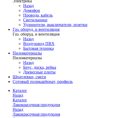
Электрика
Назад
Домофон
Провода, кабель
Светильники
Удлинители, выключатели, розетки
Газ. оборуд. и вентиляция
Газ. оборуд. и вентиляция
Назад
Воздуховод ПВХ
Бытовая техника
Пиломатериалы
Пиломатериалы
Назад
Брус, доска, рейка
Древесные плиты
Шпатлевки, смеси
Сотовый поликарбонат, профиль
Каталог
Назад
Каталог
Лакокрасочная продукция
Назад
Лакокрасочная продукция