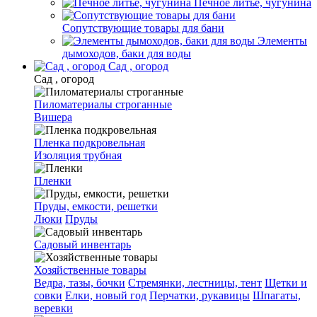
Печное литье, чугунина
Сопутствующие товары для бани
Элементы
дымоходов, баки для воды
Сад , огород
Сад , огород
Пиломатериалы строганные
Вишера
Пленка подкровельная
Изоляция трубная
Пленки
Пруды, емкости, решетки
Люки
Пруды
Садовый инвентарь
Хозяйственные товары
Ведра, тазы, бочки
Стремянки, лестницы, тент
Щетки и
совки
Елки, новый год
Перчатки, рукавицы
Шпагаты,
веревки