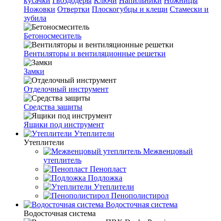
кусачки
Гвоздодеры
Ключи
Напильники
Ножницы
Ножовки
Отвертки
Плоскогубцы и клещи
Стамески и
зубила
Бетоносмеситель
Вентиляторы и вентиляционные решетки
Замки
Отделочный инструмент
Средства защиты
Ящики под инструмент
Утеплители
Утеплители
Межвенцовый
утеплитель
Пенопласт
Подложка
Утеплители
Пенополистирол
Водосточная система
Водосточная система