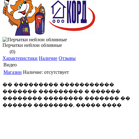
Перчатки нейлон обливные
(0)
Характеристики
Наличие
Отзывы
Видео
Магазин
Наличие:
отсутствует
�� ��������� �����������
������� ��������� � ������
�������� �������� ������� ��
������ ��������, ����� ����
������� �������� �����������
�������� �� ���������� ����.
�������� �� ������