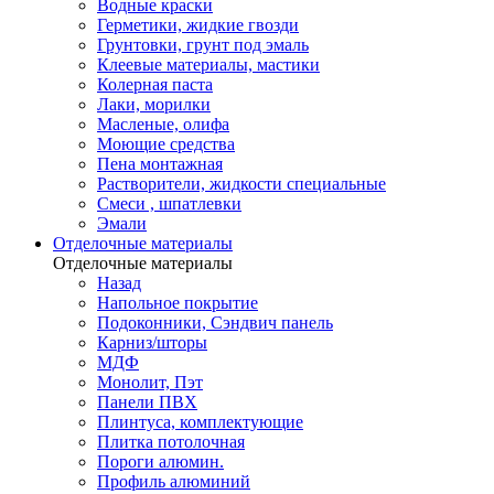
Водные краски
Герметики, жидкие гвозди
Грунтовки, грунт под эмаль
Клеевые материалы, мастики
Колерная паста
Лаки, морилки
Масленые, олифа
Моющие средства
Пена монтажная
Растворители, жидкости специальные
Смеси , шпатлевки
Эмали
Отделочные материалы
Отделочные материалы
Назад
Напольное покрытие
Подоконники, Сэндвич панель
Карниз/шторы
МДФ
Монолит, Пэт
Панели ПВХ
Плинтуса, комплектующие
Плитка потолочная
Пороги алюмин.
Профиль алюминий