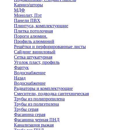
Карниз/шторы
МДФ
Монолит, Пэт
Панели ПВХ
Плинтуса, комплектующие
Плитка потолочная
Пороги алюмин.
Профиль алюминий
Решётки и перфорированные листы
Сайдинг виниловый
Сетка штукатурная
Уголок пласт, профиль
Фартук
Водоснабжение
Назад
Водоснабжение
Радиаторы и комплектующие
Смесители, подводка сантехническая
Трубы из полипропилена
Трубы из полиэтилена
Трубы серая
Фасанина серая
Фасанина черная ПНД
Канализация рыжая