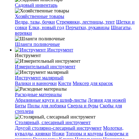
Садовый инвентарь
Хозяйственные товары
Ведра, тазы, бочки
Стремянки, лестницы, тент
Щетки и
совки
Елки, новый год
Перчатки, рукавицы
Шпагаты,
веревки
Шланги поливочные
Инструмент
Инструмент
Измерительный инструмент
Инструмент малярный
Валики и ванночки
Кисти
Миксер для красок
Расходные материалы
Абразивные круги и шлиф-листы
Лезвия для ножей
Биты
Пилы для лобзика
Сверла и буры
Скобы для
степлера
Столярный, слесарный инструмент
Другой столярно-слесарный инструмент
Молотки,
кувалды, киянки
Ножи
Топоры и колуны
Бокорезы и