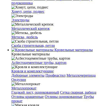
подоконника
Хомут, цепи, подвес
Электроды
Металлический крепеж
Метизы, дюбель
Скоба строительная, петли
Кровельные материалы
Кровельные материалы
Асбестоцементные трубы, картон
Кровля и комплектующие
Доборные элементы
Профнастил
Металлочерепица
Ондулин
Металлопрокат
Гладкий лист, оцинкованный
Сетка сварная, рабица
Отливы крашенные
Отливы оцинкованные
Трубы
прокат