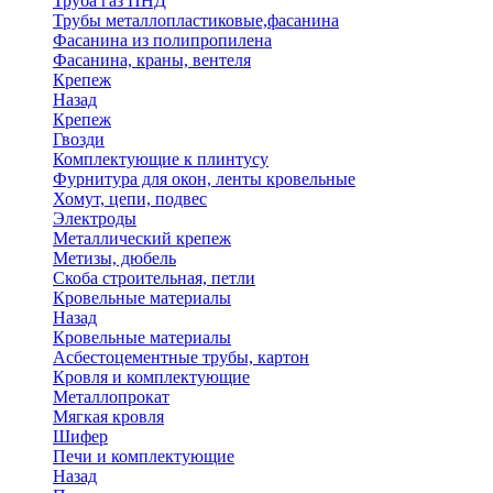
Труба газ ПНД
Трубы металлопластиковые,фасанина
Фасанина из полипропилена
Фасанина, краны, вентеля
Крепеж
Назад
Крепеж
Гвозди
Комплектующие к плинтусу
Фурнитура для окон, ленты кровельные
Хомут, цепи, подвес
Электроды
Металлический крепеж
Метизы, дюбель
Скоба строительная, петли
Кровельные материалы
Назад
Кровельные материалы
Асбестоцементные трубы, картон
Кровля и комплектующие
Металлопрокат
Мягкая кровля
Шифер
Печи и комплектующие
Назад