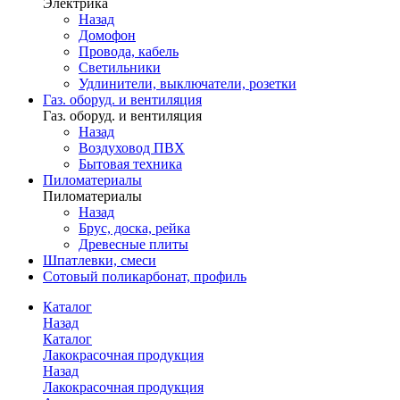
Электрика
Назад
Домофон
Провода, кабель
Светильники
Удлинители, выключатели, розетки
Газ. оборуд. и вентиляция
Газ. оборуд. и вентиляция
Назад
Воздуховод ПВХ
Бытовая техника
Пиломатериалы
Пиломатериалы
Назад
Брус, доска, рейка
Древесные плиты
Шпатлевки, смеси
Сотовый поликарбонат, профиль
Каталог
Назад
Каталог
Лакокрасочная продукция
Назад
Лакокрасочная продукция