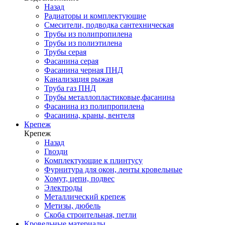
Назад
Радиаторы и комплектующие
Смесители, подводка сантехническая
Трубы из полипропилена
Трубы из полиэтилена
Трубы серая
Фасанина серая
Фасанина черная ПНД
Канализация рыжая
Труба газ ПНД
Трубы металлопластиковые,фасанина
Фасанина из полипропилена
Фасанина, краны, вентеля
Крепеж
Крепеж
Назад
Гвозди
Комплектующие к плинтусу
Фурнитура для окон, ленты кровельные
Хомут, цепи, подвес
Электроды
Металлический крепеж
Метизы, дюбель
Скоба строительная, петли
Кровельные материалы