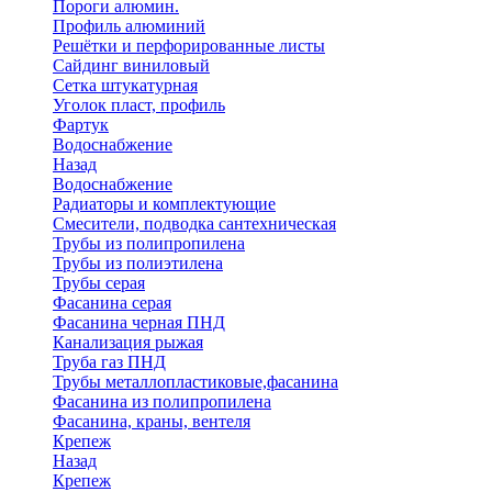
Пороги алюмин.
Профиль алюминий
Решётки и перфорированные листы
Сайдинг виниловый
Сетка штукатурная
Уголок пласт, профиль
Фартук
Водоснабжение
Назад
Водоснабжение
Радиаторы и комплектующие
Смесители, подводка сантехническая
Трубы из полипропилена
Трубы из полиэтилена
Трубы серая
Фасанина серая
Фасанина черная ПНД
Канализация рыжая
Труба газ ПНД
Трубы металлопластиковые,фасанина
Фасанина из полипропилена
Фасанина, краны, вентеля
Крепеж
Назад
Крепеж