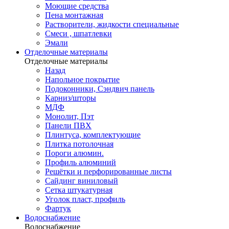
Моющие средства
Пена монтажная
Растворители, жидкости специальные
Смеси , шпатлевки
Эмали
Отделочные материалы
Отделочные материалы
Назад
Напольное покрытие
Подоконники, Сэндвич панель
Карниз/шторы
МДФ
Монолит, Пэт
Панели ПВХ
Плинтуса, комплектующие
Плитка потолочная
Пороги алюмин.
Профиль алюминий
Решётки и перфорированные листы
Сайдинг виниловый
Сетка штукатурная
Уголок пласт, профиль
Фартук
Водоснабжение
Водоснабжение