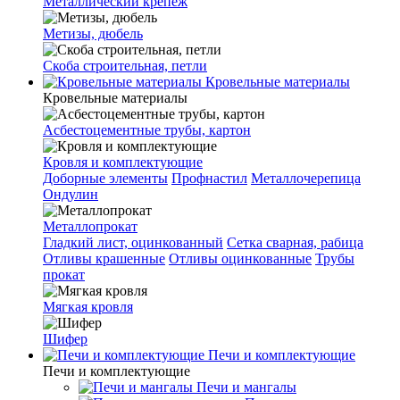
Металлический крепеж
Метизы, дюбель
Скоба строительная, петли
Кровельные материалы
Кровельные материалы
Асбестоцементные трубы, картон
Кровля и комплектующие
Доборные элементы
Профнастил
Металлочерепица
Ондулин
Металлопрокат
Гладкий лист, оцинкованный
Сетка сварная, рабица
Отливы крашенные
Отливы оцинкованные
Трубы
прокат
Мягкая кровля
Шифер
Печи и комплектующие
Печи и комплектующие
Печи и мангалы