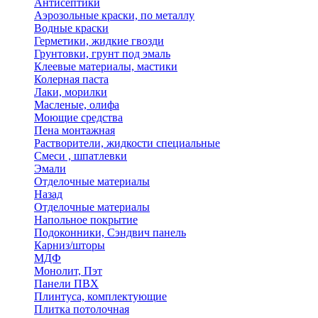
Антисептики
Аэрозольные краски, по металлу
Водные краски
Герметики, жидкие гвозди
Грунтовки, грунт под эмаль
Клеевые материалы, мастики
Колерная паста
Лаки, морилки
Масленые, олифа
Моющие средства
Пена монтажная
Растворители, жидкости специальные
Смеси , шпатлевки
Эмали
Отделочные материалы
Назад
Отделочные материалы
Напольное покрытие
Подоконники, Сэндвич панель
Карниз/шторы
МДФ
Монолит, Пэт
Панели ПВХ
Плинтуса, комплектующие
Плитка потолочная