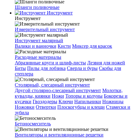
Шланги поливочные
Инструмент
Инструмент
Измерительный инструмент
Инструмент малярный
Валики и ванночки
Кисти
Миксер для красок
Расходные материалы
Абразивные круги и шлиф-листы
Лезвия для ножей
Биты
Пилы для лобзика
Сверла и буры
Скобы для
степлера
Столярный, слесарный инструмент
Другой столярно-слесарный инструмент
Молотки,
кувалды, киянки
Ножи
Топоры и колуны
Бокорезы и
кусачки
Гвоздодеры
Ключи
Напильники
Ножницы
Ножовки
Отвертки
Плоскогубцы и клещи
Стамески и
зубила
Бетоносмеситель
Вентиляторы и вентиляционные решетки