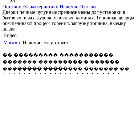
(0)
Описание
Характеристики
Наличие
Отзывы
Дверки печные чугунные предназначены для установки в
бытовых печах, духовках печных, каминах. Топочные дверцы
обеспечивают процесс горения, загрузку топлива, выемку
шлака.
Видео
Магазин
Наличие:
отсутствует
�� ��������� �����������
������� ��������� � ������
�������� �������� ������� ��
������ ��������, ����� ����
������� �������� �����������
�������� �� ���������� ����.
�������� �� ������
�������� (��-��). ������
�������� ����� � ���� ������ �
18 �� 21.00 (��� �������, ��� �����
����������� �� 18.00), ����