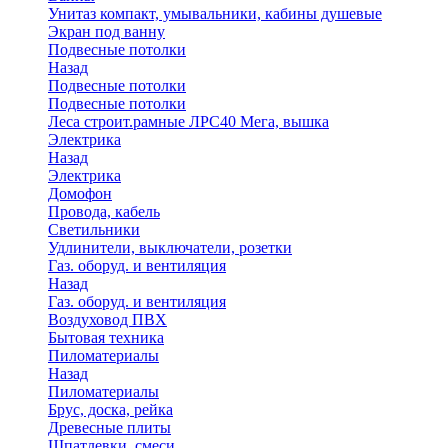
Унитаз компакт, умывальники, кабины душевые
Экран под ванну
Подвесные потолки
Назад
Подвесные потолки
Подвесные потолки
Леса строит.рамные ЛРС40 Мега, вышка
Электрика
Назад
Электрика
Домофон
Провода, кабель
Светильники
Удлинители, выключатели, розетки
Газ. оборуд. и вентиляция
Назад
Газ. оборуд. и вентиляция
Воздуховод ПВХ
Бытовая техника
Пиломатериалы
Назад
Пиломатериалы
Брус, доска, рейка
Древесные плиты
Шпатлевки, смеси