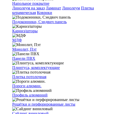
Напольное покрытие
Линолеум на заказ
Ламинат
Линолеум
Плитка
керамическая
Коврики
Подоконники, Сэндвич панель
Карниз/шторы
МДФ
Монолит, Пэт
Панели ПВХ
Плинтуса, комплектующие
Плитка потолочная
Пороги алюмин.
Профиль алюминий
Решётки и перфорированные листы
Сайдинг виниловый