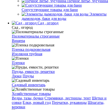
Печное литье, чугунина
Сопутствующие товары для бани
Элементы
дымоходов, баки для воды
Сад , огород
Сад , огород
Пиломатериалы строганные
Вишера
Пленка подкровельная
Изоляция трубная
Пленки
Пруды, емкости, решетки
Люки
Пруды
Садовый инвентарь
Хозяйственные товары
Ведра, тазы, бочки
Стремянки, лестницы, тент
Щетки и
совки
Елки, новый год
Перчатки, рукавицы
Шпагаты,
веревки