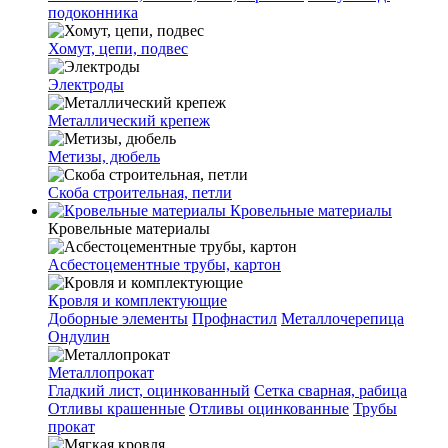
подоконника
Хомут, цепи, подвес
Электроды
Металлический крепеж
Метизы, дюбель
Скоба строительная, петли
Кровельные материалы
Кровельные материалы
Асбестоцементные трубы, картон
Кровля и комплектующие
Доборные элементы
Профнастил
Металлочерепица
Ондулин
Металлопрокат
Гладкий лист, оцинкованный
Сетка сварная, рабица
Отливы крашенные
Отливы оцинкованные
Трубы
прокат