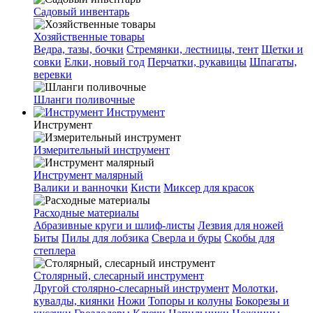
Садовый инвентарь
Хозяйственные товары
Ведра, тазы, бочки
Стремянки, лестницы, тент
Щетки и
совки
Елки, новый год
Перчатки, рукавицы
Шпагаты,
веревки
Шланги поливочные
Инструмент
Инструмент
Измерительный инструмент
Инструмент малярный
Валики и ванночки
Кисти
Миксер для красок
Расходные материалы
Абразивные круги и шлиф-листы
Лезвия для ножей
Биты
Пилы для лобзика
Сверла и буры
Скобы для
степлера
Столярный, слесарный инструмент
Другой столярно-слесарный инструмент
Молотки,
кувалды, киянки
Ножи
Топоры и колуны
Бокорезы и