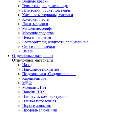
Водные краски
Герметики, жидкие гвозди
Грунтовки, грунт под эмаль
Клеевые материалы, мастики
Колерная паста
Лаки, морилки
Масленые, олифа
Моющие средства
Пена монтажная
Растворители, жидкости специальные
Смеси , шпатлевки
Эмали
Отделочные материалы
Отделочные материалы
Назад
Напольное покрытие
Подоконники, Сэндвич панель
Карниз/шторы
МДФ
Монолит, Пэт
Панели ПВХ
Плинтуса, комплектующие
Плитка потолочная
Пороги алюмин.
Профиль алюминий