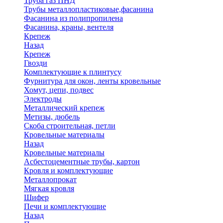
Труба газ ПНД
Трубы металлопластиковые,фасанина
Фасанина из полипропилена
Фасанина, краны, вентеля
Крепеж
Назад
Крепеж
Гвозди
Комплектующие к плинтусу
Фурнитура для окон, ленты кровельные
Хомут, цепи, подвес
Электроды
Металлический крепеж
Метизы, дюбель
Скоба строительная, петли
Кровельные материалы
Назад
Кровельные материалы
Асбестоцементные трубы, картон
Кровля и комплектующие
Металлопрокат
Мягкая кровля
Шифер
Печи и комплектующие
Назад