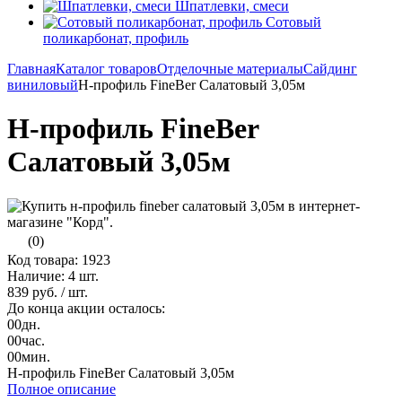
Шпатлевки, смеси
Сотовый
поликарбонат, профиль
Главная
Каталог товаров
Отделочные материалы
Сайдинг
виниловый
Н-профиль FineBer Салатовый 3,05м
Н-профиль FineBer
Салатовый 3,05м
(0)
Код товара: 1923
Наличие:
4 шт.
839 руб.
/ шт.
До конца акции осталось:
00
дн.
00
час.
00
мин.
Н-профиль FineBer Салатовый 3,05м
Полное описание