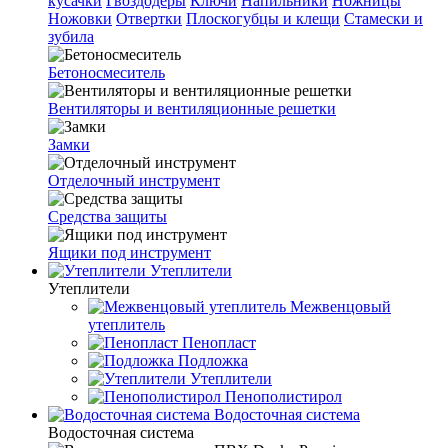
кусачки
Гвоздодеры
Ключи
Напильники
Ножницы
Ножовки
Отвертки
Плоскогубцы и клещи
Стамески и
зубила
Бетоносмеситель
Вентиляторы и вентиляционные решетки
Замки
Отделочный инструмент
Средства защиты
Ящики под инструмент
Утеплители
Утеплители
Межвенцовый
утеплитель
Пенопласт
Подложка
Утеплители
Пенополистирол
Водосточная система
Водосточная система