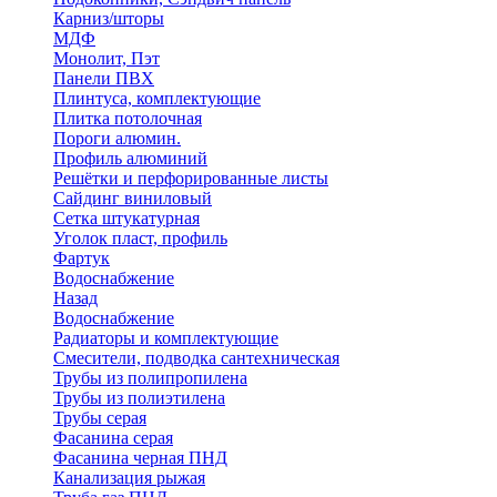
Карниз/шторы
МДФ
Монолит, Пэт
Панели ПВХ
Плинтуса, комплектующие
Плитка потолочная
Пороги алюмин.
Профиль алюминий
Решётки и перфорированные листы
Сайдинг виниловый
Сетка штукатурная
Уголок пласт, профиль
Фартук
Водоснабжение
Назад
Водоснабжение
Радиаторы и комплектующие
Смесители, подводка сантехническая
Трубы из полипропилена
Трубы из полиэтилена
Трубы серая
Фасанина серая
Фасанина черная ПНД
Канализация рыжая