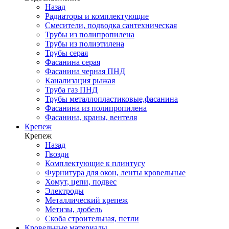
Назад
Радиаторы и комплектующие
Смесители, подводка сантехническая
Трубы из полипропилена
Трубы из полиэтилена
Трубы серая
Фасанина серая
Фасанина черная ПНД
Канализация рыжая
Труба газ ПНД
Трубы металлопластиковые,фасанина
Фасанина из полипропилена
Фасанина, краны, вентеля
Крепеж
Крепеж
Назад
Гвозди
Комплектующие к плинтусу
Фурнитура для окон, ленты кровельные
Хомут, цепи, подвес
Электроды
Металлический крепеж
Метизы, дюбель
Скоба строительная, петли
Кровельные материалы