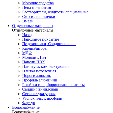
Моющие средства
Пена монтажная
Растворители, жидкости специальные
Смеси , шпатлевки
Эмали
Отделочные материалы
Отделочные материалы
Назад
Напольное покрытие
Подоконники, Сэндвич панель
Карниз/шторы
МДФ
Монолит, Пэт
Панели ПВХ
Плинтуса, комплектующие
Плитка потолочная
Пороги алюмин.
Профиль алюминий
Решётки и перфорированные листы
Сайдинг виниловый
Сетка штукатурная
Уголок пласт, профиль
Фартук
Водоснабжение
Водоснабжение