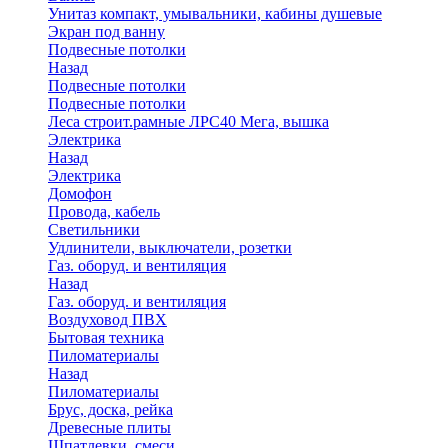
Унитаз компакт, умывальники, кабины душевые
Экран под ванну
Подвесные потолки
Назад
Подвесные потолки
Подвесные потолки
Леса строит.рамные ЛРС40 Мега, вышка
Электрика
Назад
Электрика
Домофон
Провода, кабель
Светильники
Удлинители, выключатели, розетки
Газ. оборуд. и вентиляция
Назад
Газ. оборуд. и вентиляция
Воздуховод ПВХ
Бытовая техника
Пиломатериалы
Назад
Пиломатериалы
Брус, доска, рейка
Древесные плиты
Шпатлевки, смеси