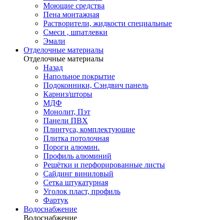
Моющие средства
Пена монтажная
Растворители, жидкости специальные
Смеси , шпатлевки
Эмали
Отделочные материалы
Отделочные материалы
Назад
Напольное покрытие
Подоконники, Сэндвич панель
Карниз/шторы
МДФ
Монолит, Пэт
Панели ПВХ
Плинтуса, комплектующие
Плитка потолочная
Пороги алюмин.
Профиль алюминий
Решётки и перфорированные листы
Сайдинг виниловый
Сетка штукатурная
Уголок пласт, профиль
Фартук
Водоснабжение
Водоснабжение