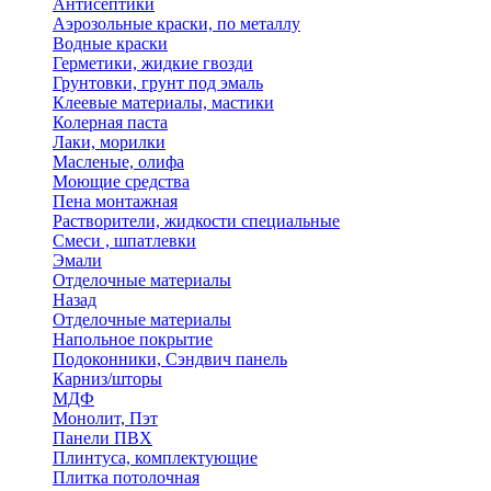
Антисептики
Аэрозольные краски, по металлу
Водные краски
Герметики, жидкие гвозди
Грунтовки, грунт под эмаль
Клеевые материалы, мастики
Колерная паста
Лаки, морилки
Масленые, олифа
Моющие средства
Пена монтажная
Растворители, жидкости специальные
Смеси , шпатлевки
Эмали
Отделочные материалы
Назад
Отделочные материалы
Напольное покрытие
Подоконники, Сэндвич панель
Карниз/шторы
МДФ
Монолит, Пэт
Панели ПВХ
Плинтуса, комплектующие
Плитка потолочная