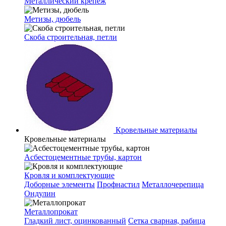
Металлический крепеж
Метизы, дюбель
Скоба строительная, петли
Кровельные материалы
Кровельные материалы
Асбестоцементные трубы, картон
Кровля и комплектующие
Доборные элементы
Профнастил
Металлочерепица
Ондулин
Металлопрокат
Гладкий лист, оцинкованный
Сетка сварная, рабица