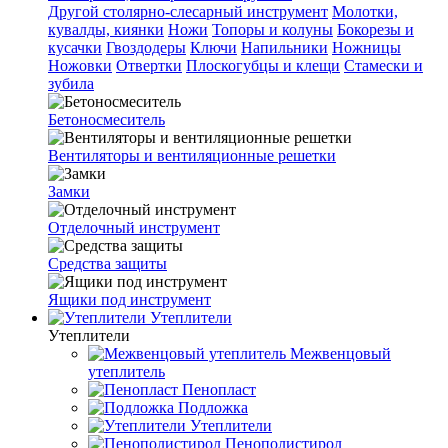
Другой столярно-слесарный инструмент
Молотки,
кувалды, киянки
Ножи
Топоры и колуны
Бокорезы и
кусачки
Гвоздодеры
Ключи
Напильники
Ножницы
Ножовки
Отвертки
Плоскогубцы и клещи
Стамески и
зубила
Бетоносмеситель
Вентиляторы и вентиляционные решетки
Замки
Отделочный инструмент
Средства защиты
Ящики под инструмент
Утеплители
Утеплители
Межвенцовый
утеплитель
Пенопласт
Подложка
Утеплители
Пенополистирол