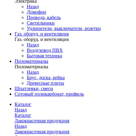
Электрика
Назад
Домофон
Провода, кабель
Светильники
Удлинители, выключатели, розетки
Газ. оборуд. и вентиляция
Газ. оборуд. и вентиляция
Назад
Воздуховод ПВХ
Бытовая техника
Пиломатериалы
Пиломатериалы
Назад
Брус, доска, рейка
Древесные плиты
Шпатлевки, смеси
Сотовый поликарбонат, профиль
Каталог
Назад
Каталог
Лакокрасочная продукция
Назад
Лакокрасочная продукция