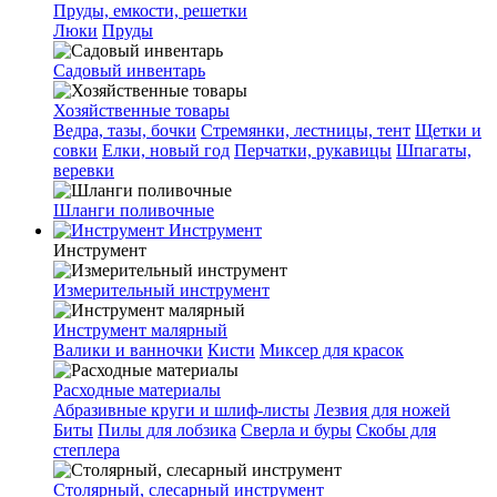
Пруды, емкости, решетки
Люки
Пруды
Садовый инвентарь
Хозяйственные товары
Ведра, тазы, бочки
Стремянки, лестницы, тент
Щетки и
совки
Елки, новый год
Перчатки, рукавицы
Шпагаты,
веревки
Шланги поливочные
Инструмент
Инструмент
Измерительный инструмент
Инструмент малярный
Валики и ванночки
Кисти
Миксер для красок
Расходные материалы
Абразивные круги и шлиф-листы
Лезвия для ножей
Биты
Пилы для лобзика
Сверла и буры
Скобы для
степлера
Столярный, слесарный инструмент