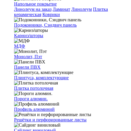
Напольное покрытие
Линолеум на заказ
Ламинат
Линолеум
Плитка
керамическая
Коврики
Подоконники, Сэндвич панель
Карниз/шторы
МДФ
Монолит, Пэт
Панели ПВХ
Плинтуса, комплектующие
Плитка потолочная
Пороги алюмин.
Профиль алюминий
Решётки и перфорированные листы
Сайдинг виниловый