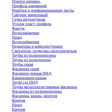
Пороги алюмин.
Профиль алюминий
Решётки и перфорированные листы
Сайдинг виниловый
Сетка штукатурная
Уголок пласт, профиль
Фартук
Водоснабжение
Назад
Водоснабжение
Радиаторы и комплектующие
Смесители, подводка сантехническая
Трубы из полипропилена
Трубы из полиэтилена
Трубы серая
Фасанина серая
Фасанина черная ПНД
Канализация рыжая
Труба газ ПНД
Трубы металлопластиковые,фасанина
Фасанина из полипропилена
Фасанина, краны, вентеля
Крепеж
Назад
Крепеж