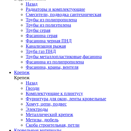
Назад
Радиаторы и комплектующие
Смесители, подводка сантехническая
Трубы из полипропилена
Трубы из полиэтилена
Трубы серая
Фасанина серая
Фасанина черная ПНД
Канализация рыжая
Труба газ ПНД
Трубы металлопластиковые,фасанина
Фасанина из полипропилена
Фасанина, краны, вентеля
Крепеж
Крепеж
Назад
Гвозди
Комплектующие к плинтусу
Фурнитура для окон, ленты кровельные
Хомут, цепи, подвес
Электроды
Металлический крепеж
Метизы, дюбель
Скоба строительная, петли
Кровельные материалы